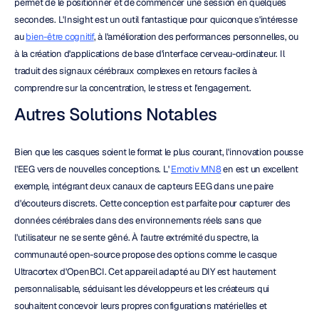
permet de le positionner et de commencer une session en quelques 
secondes. L'Insight est un outil fantastique pour quiconque s'intéresse 
au 
bien-être cognitif
, à l'amélioration des performances personnelles, ou 
à la création d'applications de base d'interface cerveau-ordinateur. Il 
traduit des signaux cérébraux complexes en retours faciles à 
comprendre sur la concentration, le stress et l'engagement.
Autres Solutions Notables
Bien que les casques soient le format le plus courant, l'innovation pousse 
l'EEG vers de nouvelles conceptions. L' 
Emotiv MN8
 en est un excellent 
exemple, intégrant deux canaux de capteurs EEG dans une paire 
d'écouteurs discrets. Cette conception est parfaite pour capturer des 
données cérébrales dans des environnements réels sans que 
l'utilisateur ne se sente gêné. À l'autre extrémité du spectre, la 
communauté open-source propose des options comme le casque 
Ultracortex d'OpenBCI. Cet appareil adapté au DIY est hautement 
personnalisable, séduisant les développeurs et les créateurs qui 
souhaitent concevoir leurs propres configurations matérielles et 