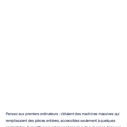
5
meilleurs
casques
EEG
commerciaux
:
un
guide
d'achat
Duong
Tran
Mis
à
jour
le
14
oct.
2025
Pensez aux premiers ordinateurs : c'étaient des machines massives qui 
remplissaient des pièces entières, accessibles seulement à quelques 