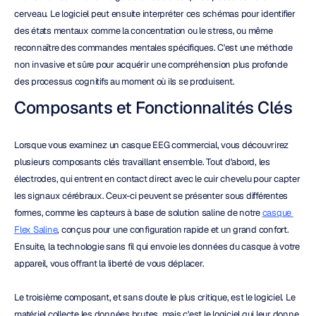
cerveau. Le logiciel peut ensuite interpréter ces schémas pour identifier 
des états mentaux comme la concentration ou le stress, ou même 
reconnaître des commandes mentales spécifiques. C'est une méthode 
non invasive et sûre pour acquérir une compréhension plus profonde 
des processus cognitifs au moment où ils se produisent.
Composants et Fonctionnalités Clés
Lorsque vous examinez un casque EEG commercial, vous découvrirez 
plusieurs composants clés travaillant ensemble. Tout d'abord, les 
électrodes, qui entrent en contact direct avec le cuir chevelu pour capter 
les signaux cérébraux. Ceux-ci peuvent se présenter sous différentes 
formes, comme les capteurs à base de solution saline de notre 
casque 
Flex Saline
, conçus pour une configuration rapide et un grand confort. 
Ensuite, la technologie sans fil qui envoie les données du casque à votre 
appareil, vous offrant la liberté de vous déplacer.
Le troisième composant, et sans doute le plus critique, est le logiciel. Le 
matériel collecte les données brutes, mais c'est le logiciel qui leur donne 