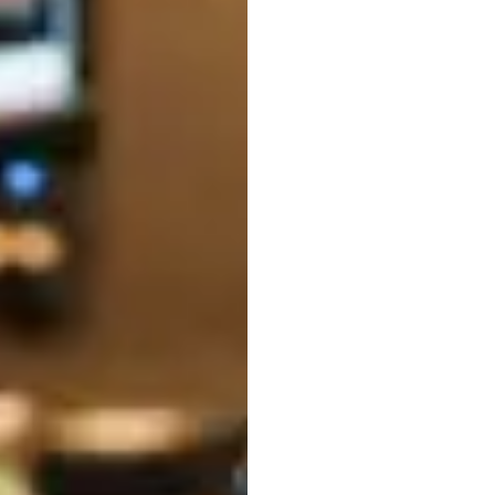
(EEG)
préfé
Nuri
Djavit
Mis
à
jour
le
16