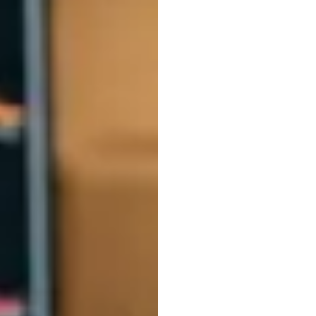
Modél
choix
Une
é
l'élec
gram