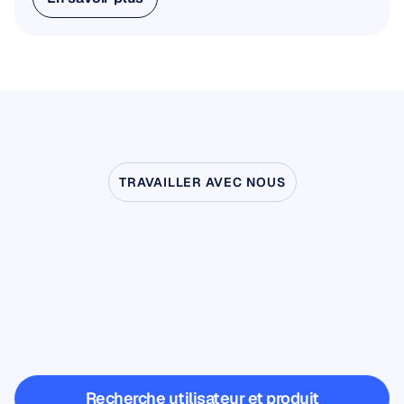
En savoir plus
TRAVAILLER AVEC NOUS
Découvrez
ce
qui
devient
possible
quand
les
neurosciences
sortent
du
laboratoire
Recherche utilisateur et produit