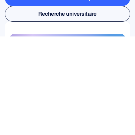
Recherche utilisateur et produit
Recherche universitaire
Recherche universitaire
Inscrivez-vous à notre 
newsletter et profitez d'une 
réduction de 10%
Ne ratez pas cette occasion — 
abonnez-vous aujourd'hui et 
profitez de vos économies 
exclusives.
S'abonner ici
S'abonner ici