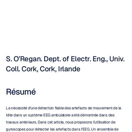
gyroscopes
Nuri
Djavit
Mis
à
jour
le
7
nov.
2010
S. O’Regan. Dept. of Electr. Eng., Univ. 
Coll. Cork, Cork, Irlande
Résumé
La nécessité d'une détection fiable des artefacts de mouvement de la 
tête dans un système EEG ambulatoire a été démontrée dans des 
travaux antérieurs. Dans cet article, nous proposons l'utilisation de 
gyroscopes pour détecter les artefacts dans l'EEG. Un ensemble de 