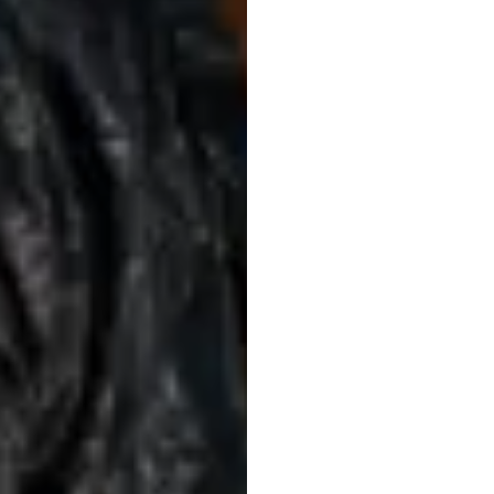
Un
sy
test
a