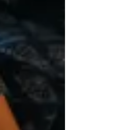
l'équil
Nuri
Djavit
Mis
à
jour
le
5