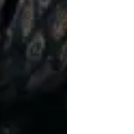
servic
coût
p
symp
psych
la
dép
affect