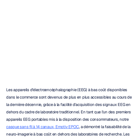
ans
de
recherche
évaluée
par
des
pairs
Duc
Ngo
Mis
à
jour
le
13
août
2020
Les appareils d'électroencéphalographie (EEG) à bas coût disponibles 
dans le commerce sont devenus de plus en plus accessibles au cours de 
la dernière décennie, grâce à la facilité d'acquisition des signaux EEG en 
dehors du cadre de laboratoire traditionnel. En tant que l'un des premiers 
appareils EEG portables mis à la disposition des consommateurs, notre 
casque sans fil à 14 canaux, Emotiv EPOC
, a démontré la faisabilité de la 
neuro-imagerie à bas coût en dehors des laboratoires de recherche. Les 