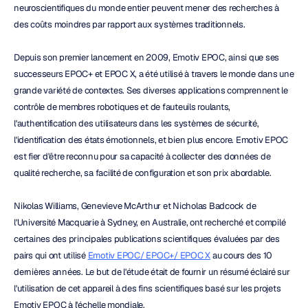
neuroscientifiques du monde entier peuvent mener des recherches à 
des coûts moindres par rapport aux systèmes traditionnels.
Depuis son premier lancement en 2009, Emotiv EPOC, ainsi que ses 
successeurs EPOC+ et EPOC X, a été utilisé à travers le monde dans une 
grande variété de contextes. Ses diverses applications comprennent le 
contrôle de membres robotiques et de fauteuils roulants, 
l'authentification des utilisateurs dans les systèmes de sécurité, 
l'identification des états émotionnels, et bien plus encore. Emotiv EPOC 
est fier d'être reconnu pour sa capacité à collecter des données de 
qualité recherche, sa facilité de configuration et son prix abordable.
Nikolas Williams, Genevieve McArthur et Nicholas Badcock de 
l'Université Macquarie à Sydney, en Australie, ont recherché et compilé 
certaines des principales publications scientifiques évaluées par des 
pairs qui ont utilisé 
Emotiv EPOC/ EPOC+/ EPOC X
 au cours des 10 
dernières années. Le but de l'étude était de fournir un résumé éclairé sur 
l'utilisation de cet appareil à des fins scientifiques basé sur les projets 
Emotiv EPOC à l'échelle mondiale.