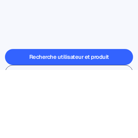
Découvrez
ce
qui
devient
possible
quand
les
neurosciences
sortent
du
laboratoire
Recherche utilisateur et produit
Recherche utilisateur et produit
Recherche universitaire
Recherche universitaire
Inscrivez-vous à notre 
newsletter et profitez d'une 
réduction de 10%
Ne ratez pas cette occasion — 