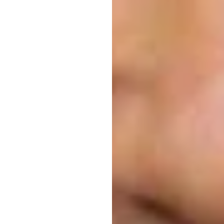
نورود
برا
نظا
مغز
مش
اچ.
بی.
دوران
به‌روزرسانی
در