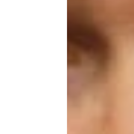
پروفسو
سان
همک
ش
کامپ