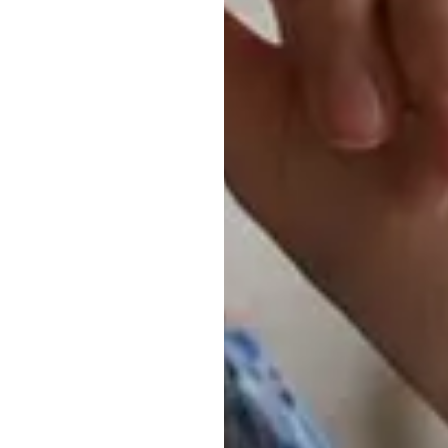
بازار
چگونه
س