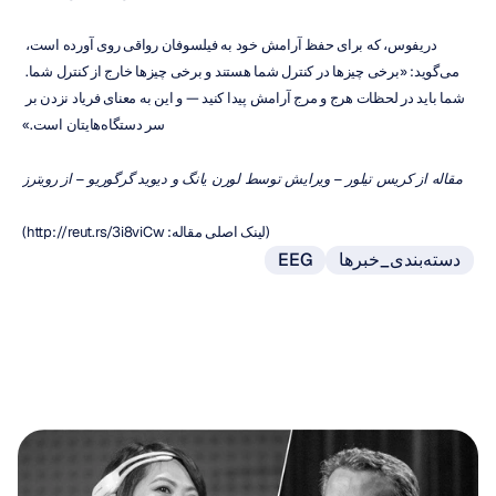
دریفوس، که برای حفظ آرامش خود به فیلسوفان رواقی روی آورده است، 
می‌گوید: «برخی چیزها در کنترل شما هستند و برخی چیزها خارج از کنترل شما. 
شما باید در لحظات هرج و مرج آرامش پیدا کنید — و این به معنای فریاد نزدن بر 
سر دستگاه‌هایتان است.»
مقاله از کریس تیلور – ویرایش توسط لورن یانگ و دیوید گرگوریو – از رویترز
(لینک اصلی مقاله: http://reut.rs/3i8viCw)
دسته‌بندی_خبرها
EEG