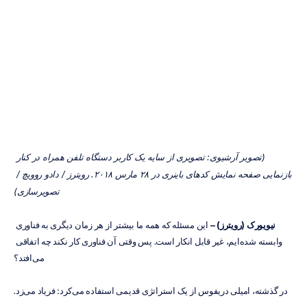
هستید؟
فناوری‌های
بد
را
مقصر
بدانید
کووک
مینه
لای
به‌روزرسانی
در
۲۴
دی
۱۳۹۹
(تصویر آرشیوی: تصویری از سایه یک کاربر دستگاه تلفن همراه در کنار 
بازنمایی صفحه نمایش کدهای باینری در ۲۸ مارس ۲۰۱۸. رویترز / دادو روویچ / 
تصویرسازی)
نیویورک (رویترز) –
 این مسئله که همه ما بیشتر از هر زمان دیگری به فناوری 
وابسته شده‌ایم، غیر قابل انکار است. پس وقتی آن فناوری کار نکند چه اتفاقی 
می‌افتد؟
در گذشته، امیلی دریفوس از یک استراتژی قدیمی استفاده می‌کرد: فریاد می‌زد.