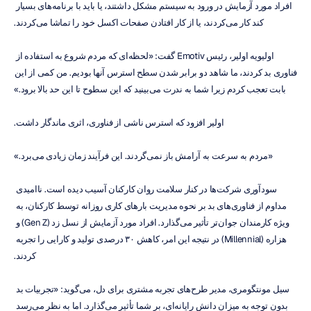
افراد مورد آزمایش در ورود به سیستم مشکل داشتند، یا باید با برنامه‌های بسیار 
کند کار می‌کردند، یا از کار افتادن صفحات اکسل خود را تماشا می‌کردند.
اولیویه اولیر، رئیس Emotiv گفت: «لحظه‌ای که مردم شروع به استفاده از 
فناوری بد کردند، ما شاهد دو برابر شدن سطح استرس آنها بودیم. من کمی از این 
بابت تعجب کردم زیرا شما به ندرت می‌بینید که این سطوح تا این حد بالا برود.»
اولیر افزود که استرس ناشی از فناوری، اثری ماندگار داشت.
«مردم به سرعت به آرامش باز نمی‌گردند. این فرآیند زمان زیادی می‌برد.»
سودآوری شرکت‌ها در کنار سلامت روان کارکنان آسیب دیده است. ناامیدی 
مداوم از فناوری‌های بد بر نحوه مدیریت بارهای کاری روزانه توسط کارکنان، به 
ویژه کارمندان جوان‌تر تأثیر می‌گذارد. افراد مورد آزمایش از نسل زد (Gen Z) و 
هزاره (Millennial) در نتیجه این امر، کاهش ۳۰ درصدی تولید و کارایی را تجربه 
کردند.
سیل مونتگومری، مدیر طرح‌های تجربه مشتری برای دل، می‌گوید: «تجربیات بد 
بدون توجه به میزان دانش رایانه‌ای، بر شما تأثیر می‌گذارد. اما به نظر می‌رسد 