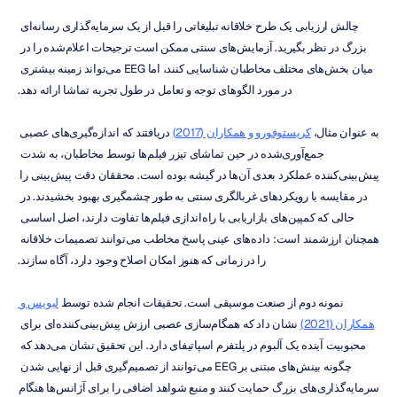
چالش ارزیابی یک طرح خلاقانه تبلیغاتی را قبل از یک سرمایه‌گذاری رسانه‌ای 
بزرگ در نظر بگیرید. آزمایش‌های سنتی ممکن است ترجیحات اعلام‌شده را در 
میان بخش‌های مختلف مخاطبان شناسایی کنند، اما EEG می‌تواند زمینه بیشتری 
در مورد الگوهای توجه و تعامل در طول تجربه تماشا ارائه دهد.
به عنوان مثال، 
کریستوفورو و همکاران (2017)
 دریافتند که اندازه‌گیری‌های عصبی 
جمع‌آوری‌شده در حین تماشای تیزر فیلم‌ها توسط مخاطبان، به شدت 
پیش‌بینی‌کننده عملکرد بعدی آن‌ها در گیشه بوده است. محققان دقت پیش‌بینی را 
در مقایسه با رویکردهای غربالگری سنتی به طور چشمگیری بهبود بخشیدند. در 
حالی که کمپین‌های بازاریابی با راه‌اندازی فیلم‌ها تفاوت دارند، اصل اساسی 
همچنان ارزشمند است: داده‌های عینی پاسخ مخاطب می‌توانند تصمیمات خلاقانه 
را در زمانی که هنوز امکان اصلاح وجود دارد، آگاه سازند.
نمونه دوم از صنعت موسیقی است. تحقیقات انجام شده توسط 
لیویس و 
همکاران (2021)
 نشان داد که همگام‌سازی عصبی ارزش پیش‌بینی‌کننده‌ای برای 
محبوبیت آینده یک آلبوم در پلتفرم اسپاتیفای دارد. این تحقیق نشان می‌دهد که 
چگونه بینش‌های مبتنی بر EEG می‌توانند از تصمیم‌گیری قبل از نهایی شدن 
سرمایه‌گذاری‌های بزرگ حمایت کنند و منبع شواهد اضافی را برای آژانس‌ها هنگام 