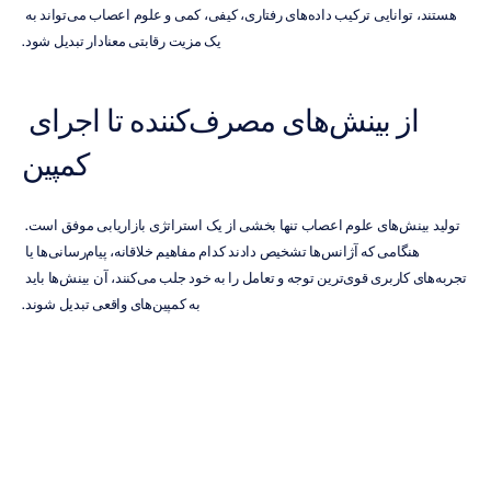
هستند، توانایی ترکیب داده‌های رفتاری، کیفی، کمی و علوم اعصاب می‌تواند به 
یک مزیت رقابتی معنادار تبدیل شود.
از بینش‌های مصرف‌کننده تا اجرای 
کمپین
تولید بینش‌های علوم اعصاب تنها بخشی از یک استراتژی بازاریابی موفق است. 
هنگامی که آژانس‌ها تشخیص دادند کدام مفاهیم خلاقانه، پیام‌رسانی‌ها یا 
تجربه‌های کاربری قوی‌ترین توجه و تعامل را به خود جلب می‌کنند، آن بینش‌ها باید 
به کمپین‌های واقعی تبدیل شوند.
برای برندهایی که در بازاریابی تاثیرگذار (اینفلوئنسر مارکتینگ) و تجارت اجتماعی 
سرمایه‌گذاری می‌کنند، این امر اغلب به معنای شناسایی سازندگان مناسب، 
مدیریت ارتباطات، هماهنگی مشارکت‌های وابسته و ردیابی عملکرد کمپین در 
کانال‌های متعدد است. با رشد برنامه‌های تولیدکنندگان محتوا، این وظایف عملیاتی 
می‌توانند به سرعت پیچیده شوند.