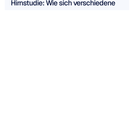
Hirnstudie: Wie sich verschiedene 
Büroumgebungen auf das 
Wohlbefinden der Mitarbeiter 
auswirken
Mehr lesen
Mehr lesen
ARBEITEN SIE MIT UNS
Sehen
Sie,
was
möglich