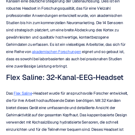
Kanälen eine deutliche Steigerung der Datenauflösung. Dies ist ein 
robustes Headset in Forschungsqualität, das für eine Vielzahl 
professioneller Anwendungen entwickelt wurde, von akademischen 
Studien bis hin zum kommerziellen Neuromarketing. Die 14 Sensoren 
sind strategisch platziert, um eine breite Abdeckung des Kortex zu 
gewährleisten und qualitativ hochwertige, kontextbezogene 
Gehirndaten zu erfassen. Es ist ein vielseitiges Arbeitstier, das sich für 
eine Reihe von 
akademischen Forschungen
 eignet und so gebaut ist, 
dass es sowohl bei laborbasierten als auch bei praxisnahen Studien 
eine zuverlässige Leistung erbringt.
Flex Saline: 32-Kanal-EEG-Headset
Das 
Flex Saline
-Headset wurde für anspruchsvolle Forscher entwickelt, 
die für ihre Arbeit hochauflösende Daten benötigen. Mit 32 Kanälen 
bietet dieses Gerät eine umfassende und detaillierte Ansicht der 
Gehirnaktivität auf der gesamten Kopfhaut. Das kappenbasierte Design 
verwendet mit Kochsalzlösung hydratisierte Sensoren, die schnell 
einzurichten und für die Teilnehmer bequem sind. Dieses Headset ist 