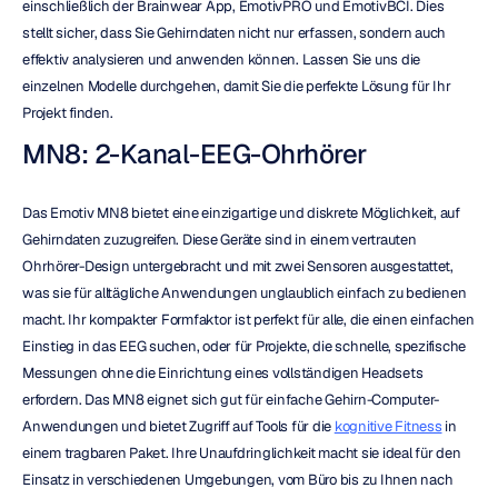
einschließlich der Brainwear App, EmotivPRO und EmotivBCI. Dies 
stellt sicher, dass Sie Gehirndaten nicht nur erfassen, sondern auch 
effektiv analysieren und anwenden können. Lassen Sie uns die 
einzelnen Modelle durchgehen, damit Sie die perfekte Lösung für Ihr 
Projekt finden.
MN8: 2-Kanal-EEG-Ohrhörer
Das Emotiv MN8 bietet eine einzigartige und diskrete Möglichkeit, auf 
Gehirndaten zuzugreifen. Diese Geräte sind in einem vertrauten 
Ohrhörer-Design untergebracht und mit zwei Sensoren ausgestattet, 
was sie für alltägliche Anwendungen unglaublich einfach zu bedienen 
macht. Ihr kompakter Formfaktor ist perfekt für alle, die einen einfachen 
Einstieg in das EEG suchen, oder für Projekte, die schnelle, spezifische 
Messungen ohne die Einrichtung eines vollständigen Headsets 
erfordern. Das MN8 eignet sich gut für einfache Gehirn-Computer-
Anwendungen und bietet Zugriff auf Tools für die 
kognitive Fitness
 in 
einem tragbaren Paket. Ihre Unaufdringlichkeit macht sie ideal für den 
Einsatz in verschiedenen Umgebungen, vom Büro bis zu Ihnen nach 