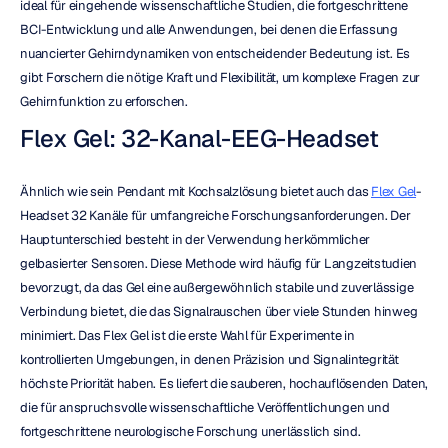
ideal für eingehende wissenschaftliche Studien, die fortgeschrittene 
BCI-Entwicklung und alle Anwendungen, bei denen die Erfassung 
nuancierter Gehirndynamiken von entscheidender Bedeutung ist. Es 
gibt Forschern die nötige Kraft und Flexibilität, um komplexe Fragen zur 
Gehirnfunktion zu erforschen.
Flex Gel: 32-Kanal-EEG-Headset
Ähnlich wie sein Pendant mit Kochsalzlösung bietet auch das 
Flex Gel
-
Headset 32 Kanäle für umfangreiche Forschungsanforderungen. Der 
Hauptunterschied besteht in der Verwendung herkömmlicher 
gelbasierter Sensoren. Diese Methode wird häufig für Langzeitstudien 
bevorzugt, da das Gel eine außergewöhnlich stabile und zuverlässige 
Verbindung bietet, die das Signalrauschen über viele Stunden hinweg 
minimiert. Das Flex Gel ist die erste Wahl für Experimente in 
kontrollierten Umgebungen, in denen Präzision und Signalintegrität 
höchste Priorität haben. Es liefert die sauberen, hochauflösenden Daten, 
die für anspruchsvolle wissenschaftliche Veröffentlichungen und 
fortgeschrittene neurologische Forschung unerlässlich sind.