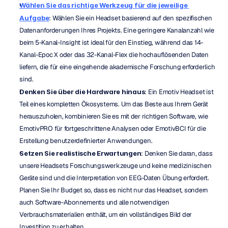
Wählen Sie das richtige Werkzeug für die jeweilige 
Aufgabe
: Wählen Sie ein Headset basierend auf den spezifischen 
Datenanforderungen Ihres Projekts. Eine geringere Kanalanzahl wie 
beim 5-Kanal-Insight ist ideal für den Einstieg, während das 14-
Kanal-Epoc X oder das 32-Kanal-Flex die hochauflösenden Daten 
liefern, die für eine eingehende akademische Forschung erforderlich 
sind.
Denken Sie über die Hardware hinaus
: Ein Emotiv Headset ist 
Teil eines kompletten Ökosystems. Um das Beste aus Ihrem Gerät 
herauszuholen, kombinieren Sie es mit der richtigen Software, wie 
EmotivPRO für fortgeschrittene Analysen oder EmotivBCI für die 
Erstellung benutzerdefinierter Anwendungen.
Setzen Sie realistische Erwartungen
: Denken Sie daran, dass 
unsere Headsets Forschungswerkzeuge und keine medizinischen 
Geräte sind und die Interpretation von EEG-Daten Übung erfordert. 
Planen Sie Ihr Budget so, dass es nicht nur das Headset, sondern 
auch Software-Abonnements und alle notwendigen 
Verbrauchsmaterialien enthält, um ein vollständiges Bild der 
Investition zu erhalten.