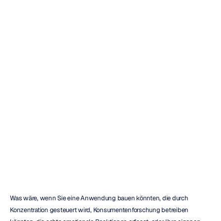
Eine
Übersicht
über
die
Emotiv
EEG-Headset-
Produktreihe
Emotiv
Aktualisiert
am
02.02.2026
Was wäre, wenn Sie eine Anwendung bauen könnten, die durch 
Konzentration gesteuert wird, Konsumentenforschung betreiben 