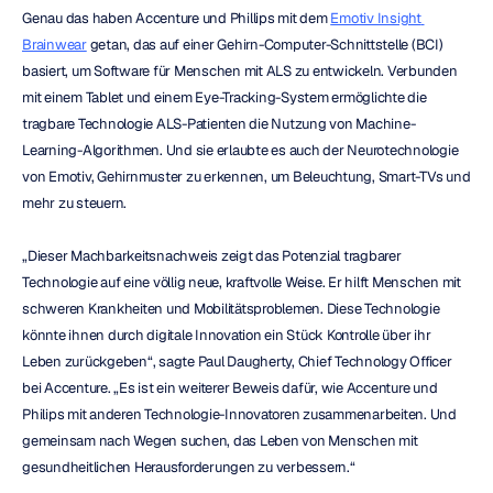
Genau das haben Accenture und Phillips mit dem 
Emotiv Insight 
Brainwear
 getan, das auf einer Gehirn-Computer-Schnittstelle (BCI) 
basiert, um Software für Menschen mit ALS zu entwickeln. Verbunden 
mit einem Tablet und einem Eye-Tracking-System ermöglichte die 
tragbare Technologie ALS-Patienten die Nutzung von Machine-
Learning-Algorithmen. Und sie erlaubte es auch der Neurotechnologie 
von Emotiv, Gehirnmuster zu erkennen, um Beleuchtung, Smart-TVs und 
mehr zu steuern.
„Dieser Machbarkeitsnachweis zeigt das Potenzial tragbarer 
Technologie auf eine völlig neue, kraftvolle Weise. Er hilft Menschen mit 
schweren Krankheiten und Mobilitätsproblemen. Diese Technologie 
könnte ihnen durch digitale Innovation ein Stück Kontrolle über ihr 
Leben zurückgeben“, sagte Paul Daugherty, Chief Technology Officer 
bei Accenture. „Es ist ein weiterer Beweis dafür, wie Accenture und 
Philips mit anderen Technologie-Innovatoren zusammenarbeiten. Und 
gemeinsam nach Wegen suchen, das Leben von Menschen mit 
gesundheitlichen Herausforderungen zu verbessern.“