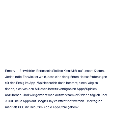
Ihre
Kreativität
auf
unsere
Kosten
Quoc
Minh
Lai
Aktualisiert
am
28.04.2021
Emotiv — Entwickler: Entfesseln Sie Ihre Kreativität auf unsere Kosten. 
Jeder Indie-Entwickler weiß, dass eine der größten Herausforderungen 
für den Erfolg im App-/Spielebereich darin besteht, einen Weg zu 
finden, sich von den Millionen bereits verfügbaren Apps/Spielen 
abzuheben. Und wie gewinnt man Aufmerksamkeit? Wenn täglich über 
3.000 neue Apps auf Google Play veröffentlicht werden. Und täglich 
mehr als 600 ihr Debüt im Apple App Store geben?