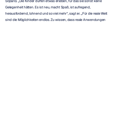
Soparlo. „Die Kinder dürfen etwas erleben, für das sie sonst keine 
Gelegenheit hätten. Es ist neu, macht Spaß, ist aufregend, 
herausfordernd, lohnend und so viel mehr“, sagt er. „Für die reale Welt 
sind die Möglichkeiten endlos. Zu wissen, dass reale Anwendungen 
implementiert werden könnten, gibt vielen dieser Kinder Hoffnung. In 
den meisten Situationen mangelt es an Unabhängigkeit. Mit dieser 
Technologie und Emotiv gibt es nun eine Brücke über diese Kluft.“
Soparlo berichtet, wie tiefgreifend der Einfluss von BCI auf ihren Sohn 
war. „Mit Hilfe dieser Technologie ist er nicht mehr in seinem Körper 
‚gefangen‘. Dies hat ihm ein Mittel gegeben, sich selbst auszudrücken. 
Und in gewisser Weise hat es ihm eine völlig neue Welt eröffnet.“