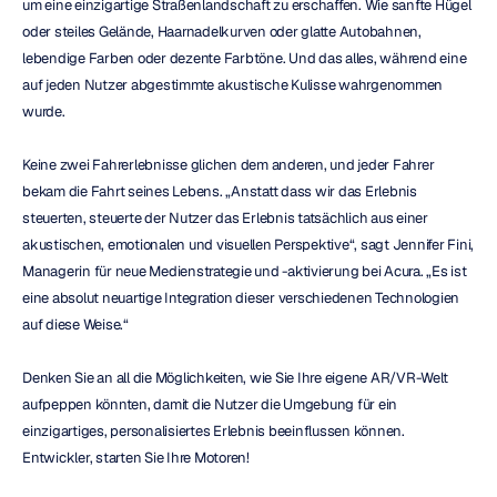
um eine einzigartige Straßenlandschaft zu erschaffen. Wie sanfte Hügel 
oder steiles Gelände, Haarnadelkurven oder glatte Autobahnen, 
lebendige Farben oder dezente Farbtöne. Und das alles, während eine 
auf jeden Nutzer abgestimmte akustische Kulisse wahrgenommen 
wurde.
Keine zwei Fahrerlebnisse glichen dem anderen, und jeder Fahrer 
bekam die Fahrt seines Lebens. „Anstatt dass wir das Erlebnis 
steuerten, steuerte der Nutzer das Erlebnis tatsächlich aus einer 
akustischen, emotionalen und visuellen Perspektive“, sagt Jennifer Fini, 
Managerin für neue Medienstrategie und -aktivierung bei Acura. „Es ist 
eine absolut neuartige Integration dieser verschiedenen Technologien 
auf diese Weise.“
Denken Sie an all die Möglichkeiten, wie Sie Ihre eigene AR/VR-Welt 
aufpeppen könnten, damit die Nutzer die Umgebung für ein 
einzigartiges, personalisiertes Erlebnis beeinflussen können. 
Entwickler, starten Sie Ihre Motoren!