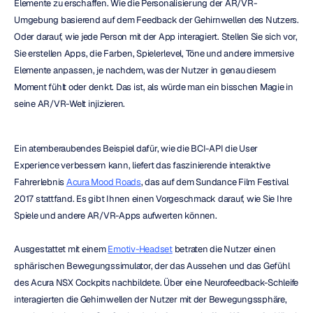
Elemente zu erschaffen. Wie die Personalisierung der AR/VR-
Umgebung basierend auf dem Feedback der Gehirnwellen des Nutzers. 
Oder darauf, wie jede Person mit der App interagiert. Stellen Sie sich vor, 
Sie erstellen Apps, die Farben, Spielerlevel, Töne und andere immersive 
Elemente anpassen, je nachdem, was der Nutzer in genau diesem 
Moment fühlt oder denkt. Das ist, als würde man ein bisschen Magie in 
seine AR/VR-Welt injizieren.
Ein atemberaubendes Beispiel dafür, wie die BCI-API die User 
Experience verbessern kann, liefert das faszinierende interaktive 
Fahrerlebnis 
Acura Mood Roads
, das auf dem Sundance Film Festival 
2017 stattfand. Es gibt Ihnen einen Vorgeschmack darauf, wie Sie Ihre 
Spiele und andere AR/VR-Apps aufwerten können.
Ausgestattet mit einem 
Emotiv-Headset
 betraten die Nutzer einen 
sphärischen Bewegungssimulator, der das Aussehen und das Gefühl 
des Acura NSX Cockpits nachbildete. Über eine Neurofeedback-Schleife 
interagierten die Gehirnwellen der Nutzer mit der Bewegungssphäre, 