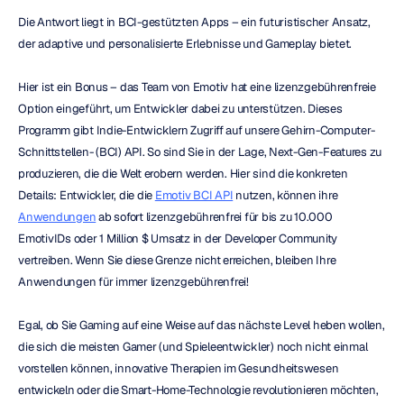
Die Antwort liegt in BCI-gestützten Apps – ein futuristischer Ansatz, 
der adaptive und personalisierte Erlebnisse und Gameplay bietet.
Hier ist ein Bonus – das Team von Emotiv hat eine lizenzgebührenfreie 
Option eingeführt, um Entwickler dabei zu unterstützen. Dieses 
Programm gibt Indie-Entwicklern Zugriff auf unsere Gehirn-Computer-
Schnittstellen- (BCI) API. So sind Sie in der Lage, Next-Gen-Features zu 
produzieren, die die Welt erobern werden. Hier sind die konkreten 
Details: Entwickler, die die 
Emotiv BCI API
 nutzen, können ihre 
Anwendungen
 ab sofort lizenzgebührenfrei für bis zu 10.000 
EmotivIDs oder 1 Million $ Umsatz in der Developer Community 
vertreiben. Wenn Sie diese Grenze nicht erreichen, bleiben Ihre 
Anwendungen für immer lizenzgebührenfrei!
Egal, ob Sie Gaming auf eine Weise auf das nächste Level heben wollen, 
die sich die meisten Gamer (und Spieleentwickler) noch nicht einmal 
vorstellen können, innovative Therapien im Gesundheitswesen 
entwickeln oder die Smart-Home-Technologie revolutionieren möchten, 