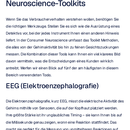
Neuroscience-Toolkits
Wenn Sie das Verbraucherverhalten verstehen wollen, benötigen Sie 
die richtigen Werkzeuge. Stellen Sie es sich wie die Ausrüstung eines 
Detektivs vor, bei der jedes Instrument Ihnen einen anderen Hinweis 
liefert. In der Consumer Neuroscience umfasst das Toolkit Methoden, 
die alles von der Gehirnaktivität bis hin zu feinen Gesichtszuckungen 
messen. Die Kombination dieser Tools kann Ihnen ein viel klareres Bild 
davon vermitteln, was die Entscheidungen eines Kunden wirklich 
antreibt. Werfen wir einen Blick auf fünf der am häufigsten in diesem 
Bereich verwendeten Tools.
EEG (Elektroenzephalografie)
Die Elektroenzephalografie, kurz EEG, misst die elektrische Aktivität des 
Gehirns mithilfe von Sensoren, die auf der Kopfhaut platziert werden. 
Ihre größte Stärke ist ihr unglaubliches Timing – sie kann Ihnen bis auf 
die Millisekunde genau zeigen, 
wann
 eine Reaktion stattfindet. Das 
macht sie perfekt für die Messung von unmittelbaren Reaktionen auf 