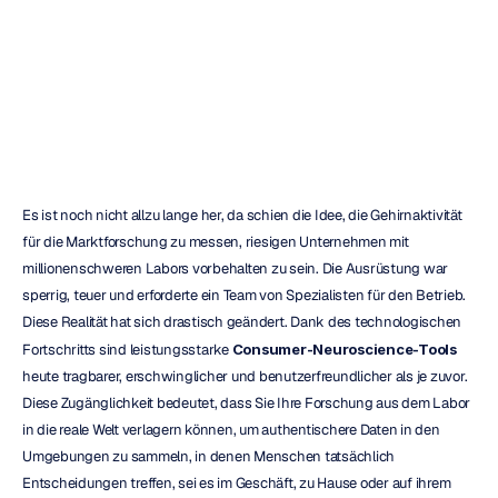
erklärt
Emotiv
Aktualisiert
am
25.12.2025
Es ist noch nicht allzu lange her, da schien die Idee, die Gehirnaktivität 
für die Marktforschung zu messen, riesigen Unternehmen mit 
millionenschweren Labors vorbehalten zu sein. Die Ausrüstung war 
sperrig, teuer und erforderte ein Team von Spezialisten für den Betrieb. 
Diese Realität hat sich drastisch geändert. Dank des technologischen 
Fortschritts sind leistungsstarke 
Consumer-Neuroscience-Tools
heute tragbarer, erschwinglicher und benutzerfreundlicher als je zuvor. 
Diese Zugänglichkeit bedeutet, dass Sie Ihre Forschung aus dem Labor 
in die reale Welt verlagern können, um authentischere Daten in den 
Umgebungen zu sammeln, in denen Menschen tatsächlich 
Entscheidungen treffen, sei es im Geschäft, zu Hause oder auf ihrem 