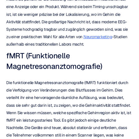
eine Anzeige oder ein Produkt. Während sie beim Timing unschlagbar 
ist, ist sie weniger präzise bei der Lokalisierung, 
wo
 im Gehirn die 
Aktivität stattfindet. Die großartige Nachricht ist, dass moderne EEG-
Systeme hochgradig tragbar und zugänglich geworden sind, was sie 
zu einer praktischen Wahl für alle Arten von 
Neuromarketing
-Studien 
außerhalb eines traditionellen Labors macht.
fMRT (Funktionelle 
Magnetresonanztomografie)
Die funktionelle Magnetresonanztomografie (fMRT) funktioniert durch 
die Verfolgung von Veränderungen des Blutflusses im Gehirn. Dies 
verleiht ihr eine hervorragende räumliche Auflösung, was bedeutet, 
dass sie sehr gut darin ist, zu zeigen, 
wo
 die Gehirnaktivität stattfindet. 
Wenn Sie wissen müssen, welche spezifische Gehirnregion aktiv ist, ist 
fMRT ein leistungsstarkes Tool. Es gibt jedoch einige deutliche 
Nachteile. Die Geräte sind teuer, absolut stationär und erfordern, dass 
die Teilnehmer vollkommen still in einem Scanner liegen, was keine 