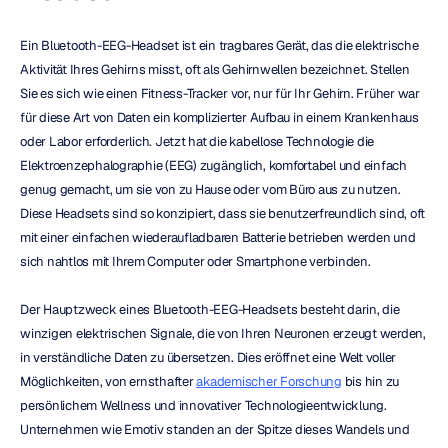
Ein Bluetooth-EEG-Headset ist ein tragbares Gerät, das die elektrische 
Aktivität Ihres Gehirns misst, oft als Gehirnwellen bezeichnet. Stellen 
Sie es sich wie einen Fitness-Tracker vor, nur für Ihr Gehirn. Früher war 
für diese Art von Daten ein komplizierter Aufbau in einem Krankenhaus 
oder Labor erforderlich. Jetzt hat die kabellose Technologie die 
Elektroenzephalographie (EEG) zugänglich, komfortabel und einfach 
genug gemacht, um sie von zu Hause oder vom Büro aus zu nutzen. 
Diese Headsets sind so konzipiert, dass sie benutzerfreundlich sind, oft 
mit einer einfachen wiederaufladbaren Batterie betrieben werden und 
sich nahtlos mit Ihrem Computer oder Smartphone verbinden.
Der Hauptzweck eines Bluetooth-EEG-Headsets besteht darin, die 
winzigen elektrischen Signale, die von Ihren Neuronen erzeugt werden, 
in verständliche Daten zu übersetzen. Dies eröffnet eine Welt voller 
Möglichkeiten, von ernsthafter 
akademischer Forschung
 bis hin zu 
persönlichem Wellness und innovativer Technologieentwicklung. 
Unternehmen wie Emotiv standen an der Spitze dieses Wandels und 