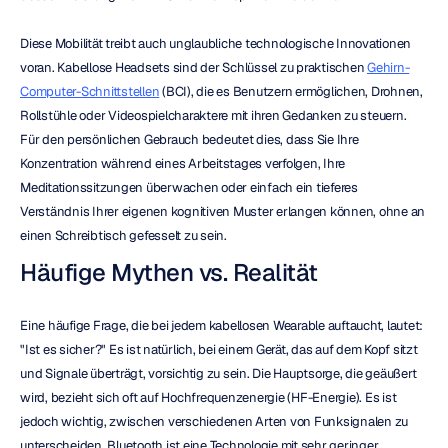
Diese Mobilität treibt auch unglaubliche technologische Innovationen 
voran. Kabellose Headsets sind der Schlüssel zu praktischen 
Gehirn-
Computer-Schnittstellen
 (BCI), die es Benutzern ermöglichen, Drohnen, 
Rollstühle oder Videospielcharaktere mit ihren Gedanken zu steuern. 
Für den persönlichen Gebrauch bedeutet dies, dass Sie Ihre 
Konzentration während eines Arbeitstages verfolgen, Ihre 
Meditationssitzungen überwachen oder einfach ein tieferes 
Verständnis Ihrer eigenen kognitiven Muster erlangen können, ohne an 
einen Schreibtisch gefesselt zu sein.
Häufige Mythen vs. Realität
Eine häufige Frage, die bei jedem kabellosen Wearable auftaucht, lautet: 
"Ist es sicher?" Es ist natürlich, bei einem Gerät, das auf dem Kopf sitzt 
und Signale überträgt, vorsichtig zu sein. Die Hauptsorge, die geäußert 
wird, bezieht sich oft auf Hochfrequenzenergie (HF-Energie). Es ist 
jedoch wichtig, zwischen verschiedenen Arten von Funksignalen zu 
unterscheiden. Bluetooth ist eine Technologie mit sehr geringer 