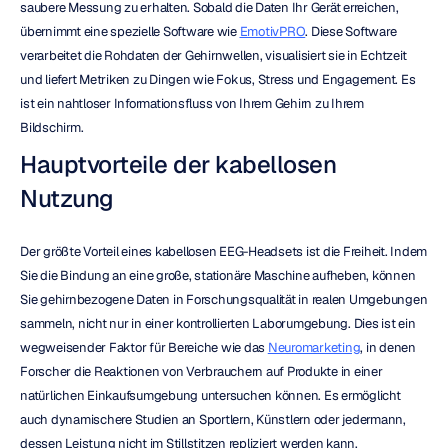
saubere Messung zu erhalten. Sobald die Daten Ihr Gerät erreichen, 
übernimmt eine spezielle Software wie 
EmotivPRO
. Diese Software 
verarbeitet die Rohdaten der Gehirnwellen, visualisiert sie in Echtzeit 
und liefert Metriken zu Dingen wie Fokus, Stress und Engagement. Es 
ist ein nahtloser Informationsfluss von Ihrem Gehirn zu Ihrem 
Bildschirm.
Hauptvorteile der kabellosen 
Nutzung
Der größte Vorteil eines kabellosen EEG-Headsets ist die Freiheit. Indem 
Sie die Bindung an eine große, stationäre Maschine aufheben, können 
Sie gehirnbezogene Daten in Forschungsqualität in realen Umgebungen 
sammeln, nicht nur in einer kontrollierten Laborumgebung. Dies ist ein 
wegweisender Faktor für Bereiche wie das 
Neuromarketing
, in denen 
Forscher die Reaktionen von Verbrauchern auf Produkte in einer 
natürlichen Einkaufsumgebung untersuchen können. Es ermöglicht 
auch dynamischere Studien an Sportlern, Künstlern oder jedermann, 
dessen Leistung nicht im Stillstitzen repliziert werden kann.