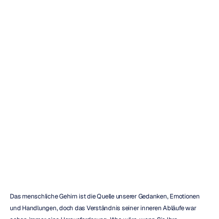
Die
4
besten
Bluetooth-EEG-
Headset-Modelle
im
Vergleich
Duong
Tran
Aktualisiert
am
13.10.2025
Das menschliche Gehirn ist die Quelle unserer Gedanken, Emotionen 
und Handlungen, doch das Verständnis seiner inneren Abläufe war 