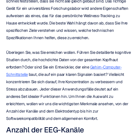
schnell feststellen, dass sie nicht alle gleich gebaut sind. Das richtige 
Gerät für ein universitäres Forschungslabor wird andere Eigenschaften 
aufweisen als eines, das für das persönliche Wellness-Tracking zu 
Hause entwickelt wurde. Die beste Wahl hängt davon ab, dass Sie Ihre 
spezifischen Ziele verstehen und wissen, welche technischen 
Spezifikationen Ihnen helfen, diese zu erreichen.
Überlegen Sie, was Sie erreichen wollen. Führen Sie detaillierte kognitive 
Studien durch, die hochdichte Daten von der gesamten Kopfhaut 
erfordern? Oder sind Sie ein Entwickler, der eine 
Gehirn-Computer-
Schnittstelle
 baut, die auf ein paar klaren Signalen basiert? Vielleicht 
konzentrieren Sie sich darauf, Ihre Konzentration zu verbessern und 
Stress abzubauen. Jeder dieser Anwendungsfälle deutet auf ein 
anderes Set idealer Funktionen hin. Um Ihnen die Auswahl zu 
erleichtern, wollen wir uns die wichtigsten Merkmale ansehen, von der 
Anzahl der Kanäle und dem Elektrodentyp bis hin zur 
Softwarekompatibilität und dem allgemeinen Komfort.
Anzahl der EEG-Kanäle