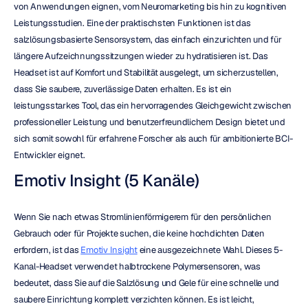
von Anwendungen eignen, vom Neuromarketing bis hin zu kognitiven 
Leistungsstudien. Eine der praktischsten Funktionen ist das 
salzlösungsbasierte Sensorsystem, das einfach einzurichten und für 
längere Aufzeichnungssitzungen wieder zu hydratisieren ist. Das 
Headset ist auf Komfort und Stabilität ausgelegt, um sicherzustellen, 
dass Sie saubere, zuverlässige Daten erhalten. Es ist ein 
leistungsstarkes Tool, das ein hervorragendes Gleichgewicht zwischen 
professioneller Leistung und benutzerfreundlichem Design bietet und 
sich somit sowohl für erfahrene Forscher als auch für ambitionierte BCI-
Entwickler eignet.
Emotiv Insight (5 Kanäle)
Wenn Sie nach etwas Stromlinienförmigerem für den persönlichen 
Gebrauch oder für Projekte suchen, die keine hochdichten Daten 
erfordern, ist das 
Emotiv Insight
 eine ausgezeichnete Wahl. Dieses 5-
Kanal-Headset verwendet halbtrockene Polymersensoren, was 
bedeutet, dass Sie auf die Salzlösung und Gele für eine schnelle und 
saubere Einrichtung komplett verzichten können. Es ist leicht, 