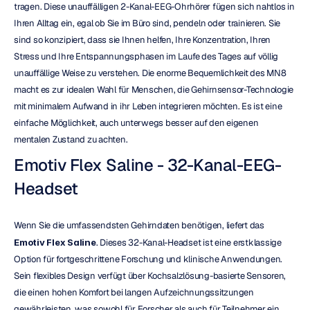
tragen. Diese unauffälligen 2-Kanal-EEG-Ohrhörer fügen sich nahtlos in 
Ihren Alltag ein, egal ob Sie im Büro sind, pendeln oder trainieren. Sie 
sind so konzipiert, dass sie Ihnen helfen, Ihre Konzentration, Ihren 
Stress und Ihre Entspannungsphasen im Laufe des Tages auf völlig 
unauffällige Weise zu verstehen. Die enorme Bequemlichkeit des MN8 
macht es zur idealen Wahl für Menschen, die Gehirnsensor-Technologie 
mit minimalem Aufwand in ihr Leben integrieren möchten. Es ist eine 
einfache Möglichkeit, auch unterwegs besser auf den eigenen 
mentalen Zustand zu achten.
Emotiv Flex Saline - 32-Kanal-EEG-
Headset
Wenn Sie die umfassendsten Gehirndaten benötigen, liefert das 
Emotiv Flex Saline
. Dieses 32-Kanal-Headset ist eine erstklassige 
Option für fortgeschrittene Forschung und klinische Anwendungen. 
Sein flexibles Design verfügt über Kochsalzlösung-basierte Sensoren, 
die einen hohen Komfort bei langen Aufzeichnungssitzungen 
gewährleisten, was sowohl für Forscher als auch für Teilnehmer ein 