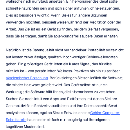
wahrscheinlich nur Staub ansetzen. Ein hervorragendes Gerät sollte 
schnell einzurichten sein und sich sicher anfühlen, ohne einzuengen. 
Dies ist besonders wichtig, wenn Sie es für längere Sitzungen 
verwenden möchten, beispielsweise während der Meditation oder der 
Arbeit. Das Ziel ist es, ein Gerät zu finden, bei dem Sie fast vergessen, 
dass Sie es tragen, damit Sie ablenkungsfrei saubere Daten erhalten.
Natürlich ist die Datenqualität nicht verhandelbar. Portabilität sollte nicht 
auf Kosten zuverlässiger, qualitativ hochwertiger Gehirnwellendaten 
gehen. Ein großartiges Gerät liefert ein klares Signal, das für alles 
nützlich ist – von persönlichen Wellness-Praktiken bis hin zu seriöser 
akademischer Forschung
. Berücksichtigen Sie schließlich die Software, 
die mit der Hardware geliefert wird. Das Gerät selbst ist nur ein 
Werkzeug; die Software hilft Ihnen, die Informationen zu verstehen. 
Suchen Sie nach intuitiven Apps und Plattformen, mit denen Sie Ihre 
Gehirnaktivität in Echtzeit visualisieren und Ihre Daten anschließend 
analysieren können, egal ob Sie als Entwickler eine 
Gehirn-Computer-
Schnittstelle
 bauen oder einfach nur neugierig auf Ihre eigenen 
kognitiven Muster sind.