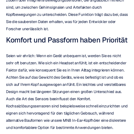
zudem über integrierte Bewegungssensoren, die unglaublich hilfreich 
sind, um zwischen Gehirnsignalen und Artefakten durch 
Kopfbewegungen zu unterscheiden. Diese Funktion trägt dazu bei, dass 
Sie die saubersten Daten erhalten, was für jeden Entwickler oder 
Forscher unerlässlich ist.
Komfort und Passform haben Priorität
Seien wir ehrlich: Wenn ein Gerät unbequem ist, werden Sie es nicht 
sehr oft benutzen. Wie sich ein Headset anfühlt, ist ein entscheidender 
Faktor dafür, wie konsequent Sie es in Ihren Alltag integrieren können. 
Achten Sie auf das Gewicht des Geräts, wie es befestigt ist und ob es 
sich auf Ihrem Kopf ausgewogen anfühlt. Ein leichtes und verstellbares 
Design macht bei längeren Sitzungen einen großen Unterschied aus. 
Auch die Art des Sensors beeinflusst den Komfort. 
Kochsalzlösungssensoren sind beispielsweise schnell einzurichten und 
eignen sich hervorragend für den täglichen Gebrauch, während 
alternative Bauformen wie unsere MN8 In-Ear-Kopfhörer eine diskretere 
und komfortablere Option für bestimmte Anwendungen bieten.