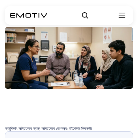
বাইপোলার
ডিসঅর্ডারের
কারণ
কী?
স্নায়ুবিজ্ঞান
/
মস্তিষ্কের স্বাস্থ্য
/
মস্তিষ্কের রোগসমূহ
/
বাইপোলার ডিসঅর্ডার