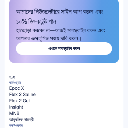
আমাদের নিউজলেটারে সাইন আপ করুন এবং 
১০% ডিসকাউন্ট পান
হাতছাড়া করবেন না—আজই সাবস্ক্রাইব করুন এবং 
আপনার এক্সক্লুসিভ সঞ্চয় দাবি করুন।
এখানে সাবস্ক্রাইব করুন
এখানে সাবস্ক্রাইব করুন
পণ্য
হার্ডওয়্যার
Epoc X
Flex 2 Saline
Flex 2 Gel
Insight
MN8
আনুষঙ্গিক সামগ্রী
সফটওয়্যার