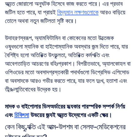
অত্যন্ত জোরালো অনুঘটক হিসেবে কাজ করতে পারে। এর প্রভাব 
জটিল হতে পারে, যা প্রায়ই 
বিদ্যমান লক্ষণগুলোকে
 আরও বাড়িয়ে 
তোলে অথবা নতুন জটিলতা সৃষ্টি করে।
উদাহরণস্বরূপ, অ্যামফিটামিন বা কোকেনের মতো উত্তেজক 
ওষুধগুলো ম্যানিক বা হাইপোম্যানিক অবস্থার জন্ম দিতে পারে, যার 
বৈশিষ্ট্য হলো অতিরিক্ত উৎফুল্লতা, অতিরিক্ত কর্মশক্তি এবং 
আবেগতাড়িত আচরণের বহিঃপ্রকাশ। বিপরীতভাবে, অ্যালকোহল বা 
ওপিওডের মতো অবসাদগ্রস্তকারী পদার্থগুলো ডিপ্রেসিভ এপিসোড 
বা অবসাদকে আরও গভীর করতে পারে, যার ফলে দুঃখ, হতাশা এবং 
তীব্র ক্লান্তিবোধের উদ্রেক হয়।
মাদক ও বাইপোলার ডিসঅর্ডারের মধ্যকার পারস্পরিক সম্পর্ক নির্ণয় 
এবং 
চিকিৎসা
 উভয়ের জন্যই অত্যন্ত উদ্বেগের একটি ক্ষেত্র।
কেন কিছু ব্যক্তি এই আত্ম-উপশম বা সেলফ-মেডিকেশনের 