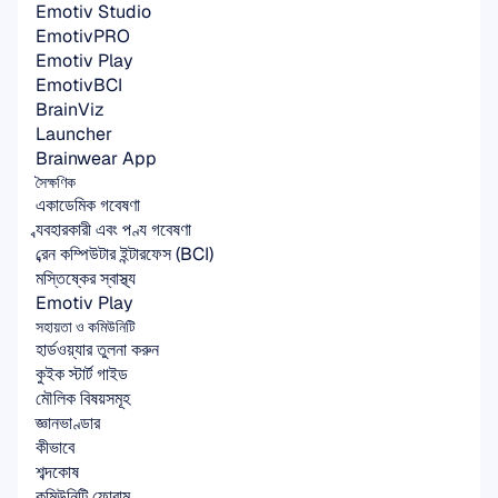
Emotiv Studio
EmotivPRO
Emotiv Play
EmotivBCI
BrainViz
Launcher
Brainwear App
সৈক্ষণিক
একাডেমিক গবেষণা
ব্যবহারকারী এবং পণ্য গবেষণা
ব্রেন কম্পিউটার ইন্টারফেস (BCI)
মস্তিষ্কের স্বাস্থ্য
Emotiv Play
সহায়তা ও কমিউনিটি
হার্ডওয়্যার তুলনা করুন
কুইক স্টার্ট গাইড
মৌলিক বিষয়সমূহ
জ্ঞানভাণ্ডার
কীভাবে
শব্দকোষ
কমিউনিটি ফোরাম