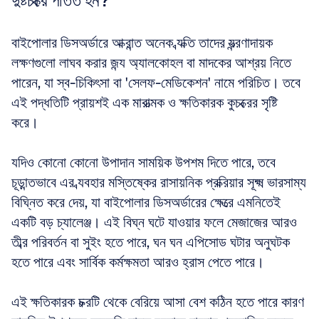
দুষ্টচক্রে পতিত হন?
বাইপোলার ডিসঅর্ডারে আক্রান্ত অনেক ব্যক্তি তাদের যন্ত্রণাদায়ক 
লক্ষণগুলো লাঘব করার জন্য অ্যালকোহল বা মাদকের আশ্রয় নিতে 
পারেন, যা স্ব-চিকিৎসা বা 'সেলফ-মেডিকেশন' নামে পরিচিত। তবে 
এই পদ্ধতিটি প্রায়শই এক মারাত্মক ও ক্ষতিকারক কুচক্রের সৃষ্টি 
করে।
যদিও কোনো কোনো উপাদান সাময়িক উপশম দিতে পারে, তবে 
চূড়ান্তভাবে এর ব্যবহার মস্তিষ্কের রাসায়নিক প্রক্রিয়ার সূক্ষ্ম ভারসাম্য 
বিঘ্নিত করে দেয়, যা বাইপোলার ডিসঅর্ডারের ক্ষেত্রে এমনিতেই 
একটি বড় চ্যালেঞ্জ। এই বিঘ্ন ঘটে যাওয়ার ফলে মেজাজের আরও 
তীব্র পরিবর্তন বা সুইং হতে পারে, ঘন ঘন এপিসোড ঘটার অনুঘটক 
হতে পারে এবং সার্বিক কর্মক্ষমতা আরও হ্রাস পেতে পারে।
এই ক্ষতিকারক চক্রটি থেকে বেরিয়ে আসা বেশ কঠিন হতে পারে কারণ 