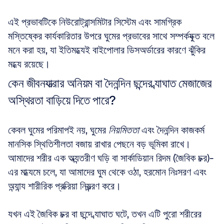
এই প্রভাবটিকে নিউরোট্রান্সমিটার সিস্টেম এবং সামগ্রিক 
মস্তিষ্কের কার্যকারিতার উপরে ঘুমের প্রভাবের সাথে সম্পর্কযুক্ত বলে 
মনে করা হয়, যা ইতিমধ্যেই বাইপোলার ডিসঅর্ডারের কারণে ঝুঁকির 
মধ্যে রয়েছে।
কেন জীবনযাত্রার অনিয়ম বা দৈনন্দিন ছন্দের ব্যাঘাত মেজাজের 
অস্থিরতা বাড়িয়ে দিতে পারে?
কেবল ঘুমের পরিমাপই নয়, ঘুমের 
নিয়মিততা
 এবং দৈনন্দিন কাজকর্ম 
মানসিক স্থিতিশীলতা বজায় রাখার পেছনে বড় ভূমিকা রাখে। 
আমাদের শরীর এক অভ্যন্তরীণ ঘড়ি বা সার্কাডিয়ান রিদম (জৈবিক চক্র)-
এর মাধ্যমে চলে, যা আমাদের ঘুম থেকে ওঠা, হরমোন নিঃসরণ এবং 
অন্যান্য শারীরিক প্রক্রিয়া নিয়ন্ত্রণ করে।
যখন এই জৈবিক চক্র বা ছন্দে ব্যাঘাত ঘটে, তখন এটি পুরো শরীরের 