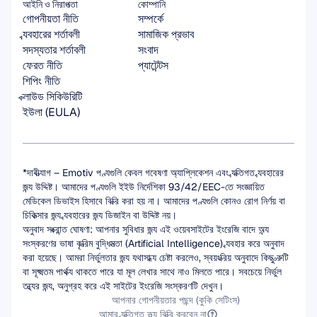
আইনি ও নিরাপত্তা
কোম্পানি
গোপনীয়তা নীতি
সম্পর্কে
ব্যবহারের শর্তাবলী
সামাজিক প্রভাব
সদস্যতার শর্তাবলী
সংবাদ
ফেরত নীতি
প্যাটেন্টস
শিপিং নীতি
ক্লাউড সিকিউরিটি
ইউলা (EULA)
*দাবীত্যাগ – Emotiv পণ্যগুলি কেবল গবেষণা অ্যাপ্লিকেশন এবং ব্যক্তিগত ব্যবহারের 
জন্য উদ্দিষ্ট। আমাদের পণ্যগুলি ইইউ নির্দেশিকা 93/42/EEC-তে সংজ্ঞায়িত 
মেডিকেল ডিভাইস হিসাবে বিক্রি করা হয় না। আমাদের পণ্যগুলি কোনও রোগ নির্ণয় বা 
চিকিত্সার জন্য ব্যবহারের জন্য ডিজাইন বা উদ্দিষ্ট নয়।
অনুবাদ সংক্রান্ত ঘোষণা: আপনার সুবিধার জন্য এই ওয়েবসাইটের ইংরেজি বাদে অন্য 
সংস্করণের ভাষা কৃত্রিম বুদ্ধিমত্তা (Artificial Intelligence) ব্যবহার করে অনুবাদ 
করা হয়েছে। আমরা নির্ভুলতার জন্য যথাসাধ্য চেষ্টা করলেও, স্বয়ংক্রিয় অনুবাদে কিছু ত্রুটি 
বা সূক্ষ্মতম পার্থক্য থাকতে পারে যা মূল লেখার সাথে নাও মিলতে পারে। সবচেয়ে নির্ভুল 
তথ্যের জন্য, অনুগ্রহ করে এই সাইটের ইংরেজি সংস্করণটি দেখুন।
আপনার গোপনীয়তার পছন্দ (কুকি সেটিংস)
আমার ব্যক্তিগত তথ্য বিক্রি করবেন না