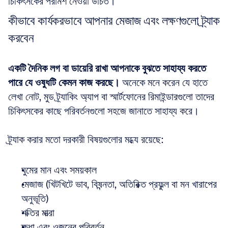
চিকিৎসকের পরামর্শ নেওয়া উচিত।
কীভাবে কার্যকরভাবে আপনার মেজাজ এবং লক্ষণগুলো ট্র্যাক 
করবেন
একটি দৈনিক লগ বা ডায়েরি রাখা আপনাকে বুঝতে সাহায্য করতে 
পারে যে ওষুধটি কেমন কাজ করছে।
 অনেকে মনে করেন যে হাতে 
লেখা নোট, মুড ট্র্যাকিং অ্যাপ বা স্মার্টফোনের রিমাইন্ডারগুলো তাদের 
চিকিৎসকের কাছে পরিবর্তনগুলো সহজে জানাতে সাহায্য করে। 
ট্র্যাক করার মতো দরকারী বিষয়গুলোর মধ্যে রয়েছে:
ঘুমের মান এবং সময়কাল  
মেজাজ (খিটখিটে ভাব, বিষন্নতা, অতিরিক্ত প্রফুল্ল বা মন খারাপের 
অনুভূতি)  
শক্তির মাত্রা  
ক্ষুধা এবং ওজনের পরিবর্তন  