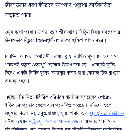
জীবনযাত্রার ধরণ কীভাবে আপনার ওষুধের কার্যকারিতা 
বাড়াতে পারে
ওষুধ হলো প্রধান উপায়, তবে জীবনযাত্রার বিভিন্ন বিষয় বাইপোলার 
ডিসঅর্ডার নিয়ন্ত্রণে গুরুত্বপূর্ণ সহায়কের ভূমিকা পালন করে।
মানসিক অবস্থা স্থিতিশীল রাখার জন্য নিয়মিত ঘুমানোর অভ্যাসকে 
প্রায়শই অত্যন্ত গুরুত্বপূর্ণ হিসেবে উল্লেখ করা হয়। এমনকি ছুটির 
দিনেও একটি নির্দিষ্ট ঘুমের সময়সূচী বজায় রাখা মেজাজ ঠিক রাখতে 
সাহায্য করে। 
এছাড়া, নিয়মিত শারীরিক পরিশ্রম মানসিক স্বাস্থ্যের ওপরেও 
ইতিবাচক প্রভাব ফেলে বলে প্রমাণিত হয়েছে। যদিও এগুলো 
ওষুধের বিকল্প নয়, তবুও ব্যায়াম, সুষম খাবার এবং 
স্নায়ুবিজ্ঞান ভিত্তিক
কৌশল যেমন 
মাইন্ডফুলনেস বা সচেতনতাচর্চা
 আপনার সামগ্রিক 
স্থিতিশীলতা এবং সম্ভাব্য উপায়ে মুড স্ট্যাবিলাইজারের কার্যকারিতা 