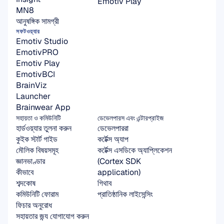
Emotiv Play
MN8
আনুষঙ্গিক সামগ্রী
সফটওয়্যার
Emotiv Studio
EmotivPRO
Emotiv Play
EmotivBCI
BrainViz
Launcher
Brainwear App
সহায়তা ও কমিউনিটি
ডেভেলপারস এবং এন্টারপ্রাইজ
হার্ডওয়্যার তুলনা করুন
ডেভেলপাররা
কুইক স্টার্ট গাইড
কর্টেক্স অ্যাপ
মৌলিক বিষয়সমূহ
কর্টেক্স এসডিকে অ্যাপ্লিকেশন 
জ্ঞানভাণ্ডার
(Cortex SDK 
কীভাবে
application)
শব্দকোষ
গিথাব
কমিউনিটি ফোরাম
প্রাতিষ্ঠানিক লাইসেন্সিং
ফিচার অনুরোধ
সহায়তার জন্য যোগাযোগ করুন