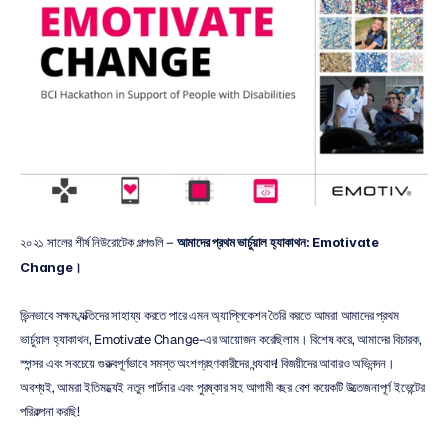
২০২১ সালের শীর্ষ নিউরোটেক গল্পগুলি – 
আমাদের প্রথম ভার্চুয়াল হ্যাকাথন: Emotivate 
Change।
ভিন্নভাবে সক্ষম ব্যক্তিদের সাহায্য করতে পারে এমন অ্যাপ্লিকেশন তৈরি করতে আমরা আমাদের প্রথম 
ভার্চুয়াল হ্যাকাথন, Emotivate Change-এর আয়োজন করেছিলাম। বিশেষ করে, আমাদের বিচারক, 
স্পন্সর এবং সবচেয়ে গুরুত্বপূর্ণভাবে সমস্ত অংশগ্রহণকারীদের ধন্যবাদ! বিজয়ীদের আবারও অভিনন্দন। 
অবশ্যই, আমরা ইতিমধ্যেই নতুন পার্টনার এবং পুরষ্কার সহ আগামী বছর বেশ কয়েকটি উত্তেজনাপূর্ণ ইভেন্টের 
পরিকল্পনা করছি!