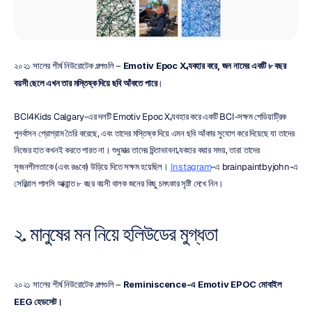
২০২১ সালের শীর্ষ নিউরোটেক গল্পগুলি – 
Emotiv Epoc X ব্যবহার করে, জন নামের একটি ৮ বছর 
বয়সী ছেলে এখন তার মস্তিষ্ক দিয়ে ছবি আঁকতে পারে
।
BCI4Kids Calgary-এর দলটি Emotiv Epoc X ব্যবহার করে একটি BCI-সক্ষম পেডিয়াট্রিক 
পুনর্বাসন প্রোগ্রাম তৈরি করেছে, এবং তাদের মস্তিষ্ক দিয়ে এমন ছবি আঁকার সুযোগ করে দিয়েছে যা তাদের 
নিজের হাত কখনই করতে পারত না। শুধুমাত্র তাদের চিন্তাভাবনা ব্যবহার করার সময়, তারা তাদের 
সৃজনশীলতাকে (এবং রঙকে) উড়িয়ে দিতে সক্ষম হয়েছিল। 
Instagram
-এ brainpaintbyjohn-এ 
সেরিব্রাল পালসি আক্রান্ত ৮ বছর বয়সী বালক জনের কিছু চমৎকার সৃষ্টি দেখে নিন।
২. মানুষের মন নিয়ে হলিউডের মুগ্ধতা
২০২১ সালের শীর্ষ নিউরোটেক গল্পগুলি – 
Reminiscence-এ Emotiv EPOC মোবাইল 
EEG হেডসেট।