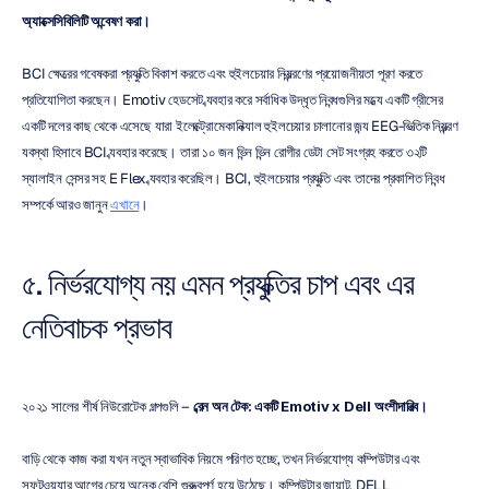
অ্যাক্সেসিবিলিটি অন্বেষণ করা।
BCI ক্ষেত্রের গবেষকরা প্রযুক্তি বিকাশ করতে এবং হুইলচেয়ার নিয়ন্ত্রণের প্রয়োজনীয়তা পূরণ করতে 
প্রতিযোগিতা করছেন। Emotiv হেডসেট ব্যবহার করে সর্বাধিক উদ্ধৃত নিবন্ধগুলির মধ্যে একটি গ্রীসের 
একটি দলের কাছ থেকে এসেছে যারা ইলেক্ট্রোমেকানিক্যাল হুইলচেয়ার চালানোর জন্য EEG-ভিত্তিক নিয়ন্ত্রণ 
ব্যবস্থা হিসাবে BCI ব্যবহার করেছে। তারা ১০ জন ভিন্ন ভিন্ন রোগীর ডেটা সেট সংগ্রহ করতে ৩২টি 
স্যালাইন সেন্সর সহ E Flex ব্যবহার করেছিল। BCI, হুইলচেয়ার প্রযুক্তি এবং তাদের প্রকাশিত নিবন্ধ 
সম্পর্কে আরও জানুন 
এখানে
।
৫. নির্ভরযোগ্য নয় এমন প্রযুক্তির চাপ এবং এর 
নেতিবাচক প্রভাব
২০২১ সালের শীর্ষ নিউরোটেক গল্পগুলি – 
ব্রেন অন টেক: একটি Emotiv x Dell অংশীদারিত্ব।
বাড়ি থেকে কাজ করা যখন নতুন স্বাভাবিক নিয়মে পরিণত হচ্ছে, তখন নির্ভরযোগ্য কম্পিউটার এবং 
সফটওয়্যার আগের চেয়ে অনেক বেশি গুরুত্বপূর্ণ হয়ে উঠেছে। কম্পিউটার জায়ান্ট, DELL 