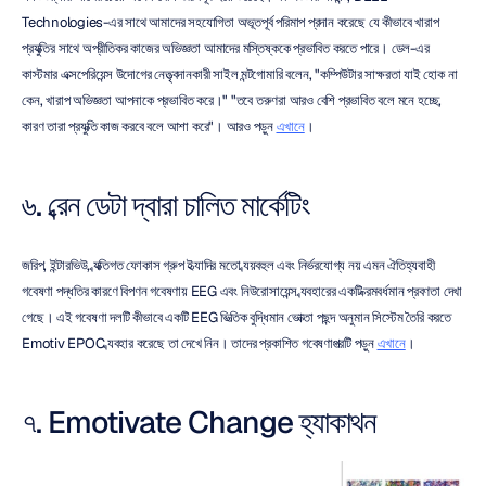
Technologies-এর সাথে আমাদের সহযোগিতা অভূতপূর্ব পরিমাপ প্রদান করেছে যে কীভাবে খারাপ 
প্রযুক্তির সাথে অপ্রীতিকর কাজের অভিজ্ঞতা আমাদের মস্তিষ্ককে প্রভাবিত করতে পারে। ডেল-এর 
কাস্টমার এক্সপেরিয়েন্স উদোগের নেতৃত্বদানকারী সাইল মন্টগোমারি বলেন, "কম্পিউটার সাক্ষরতা যাই হোক না 
কেন, খারাপ অভিজ্ঞতা আপনাকে প্রভাবিত করে।" "তবে তরুণরা আরও বেশি প্রভাবিত বলে মনে হচ্ছে, 
কারণ তারা প্রযুক্তি কাজ করবে বলে আশা করে"। আরও পড়ুন 
এখানে
।
৬. ব্রেন ডেটা দ্বারা চালিত মার্কেটিং
জরিপ, ইন্টারভিউ, ব্যক্তিগত ফোকাস গ্রুপ ইত্যাদির মতো ব্যয়বহুল এবং নির্ভরযোগ্য নয় এমন ঐতিহ্যবাহী 
গবেষণা পদ্ধতির কারণে বিপণন গবেষণায় EEG এবং নিউরোসায়েন্স ব্যবহারের একটি ক্রমবর্ধমান প্রবণতা দেখা 
গেছে। এই গবেষণা দলটি কীভাবে একটি EEG ভিত্তিক বুদ্ধিমান ভোক্তা পছন্দ অনুমান সিস্টেম তৈরি করতে 
Emotiv EPOC ব্যবহার করেছে তা দেখে নিন। তাদের প্রকাশিত গবেষণাপত্রটি পড়ুন 
এখানে
।
৭. Emotivate Change হ্যাকাথন