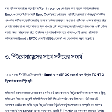
যারা হিউ জ্যাকম্যানের নতুন থ্রিলার 'Reminiscence' দেখেছেন, তারা হয়তো আমাদের নিজস্ব 
Emotiv হেডসেটগুলির একটি, Epoc X-কে চিনতে পেরেছেন। ছবিটিতে রেবেকা ফার্গুসন, থ্যান্ডি নিউটন 
এবং ক্লিফ কার্টিস সহ হলিউডের কিছু বড় নাম অভিনয় করেছেন। সংক্ষেপে, এটি এমন একজন মানুষকে নিয়ে 
যে তার হারিয়ে যাওয়া ভালোবাসাকে খুঁজে পাওয়ার চেষ্টা করতে মানুষের স্মৃতি দেখতে পারে এমন একটি মেশিন 
ব্যবহার করে। মানুষের মন নিয়ে হলিউডের মুগ্ধতা কল্পবিজ্ঞান হয়ে থাকলেও, এই ধরনের প্রতিভাবান 
অভিনেতাদের Emotiv EPOC মোবাইল EEG হেডসেট পরা দেখে আমরা অত্যন্ত আনন্দিত।
৩. নিউরোসায়েন্সের সাথে সঙ্গীতের সংঘর্ষ
২০২১ সালের শীর্ষ নিউরোটেক গল্পগুলি – 
Emotiv-এর EPOC হেডসেট এবং বিখ্যাত TONTO 
সিন্থেসাইজার হল নিখুঁত জুটি।
সঙ্গীত তৈরি করতে কেবল মন ব্যবহার করা। যদিও এটি অনেকের কাছে কিছুটা কাল্পনিক মনে হতে পারে। কিন্তু, 
সঙ্গীত এবং বিজ্ঞানের অনুরাগী সঙ্গীতশিল্পী অ্যাঞ্জি সি ঠিক এই পথটিই বেছে নিয়েছেন। তিনি তার দুটি 
আবেগকে একত্রিত করে সত্যিই অনন্য কিছু তৈরি করার নিখুঁত উপায় খুঁজে পেয়েছেন। সম্প্রতি তার সর্বশেষ 
অ্যালবাম "Star Seeds" আসার সাথে সাথে, অ্যাঞ্জি সি Emotiv-এর সাথে কথা বলেছেন Brain-