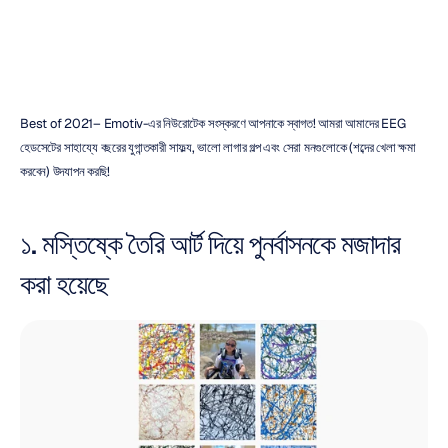
কোক
মিন
লাই
সর্বশেষ
আপডেট
৩১
ডিসে,
২০২১
Best of 2021– Emotiv-এর নিউরোটেক সংস্করণে আপনাকে স্বাগত! আমরা আমাদের EEG 
হেডসেটের সাহায্যে বছরের যুগান্তকারী সাফল্য, ভালো লাগার গল্প এবং সেরা মনগুলোকে (শব্দের খেলা ক্ষমা 
করবেন) উদযাপন করছি!
১. মস্তিষ্কে তৈরি আর্ট দিয়ে পুনর্বাসনকে মজাদার 
করা হয়েছে