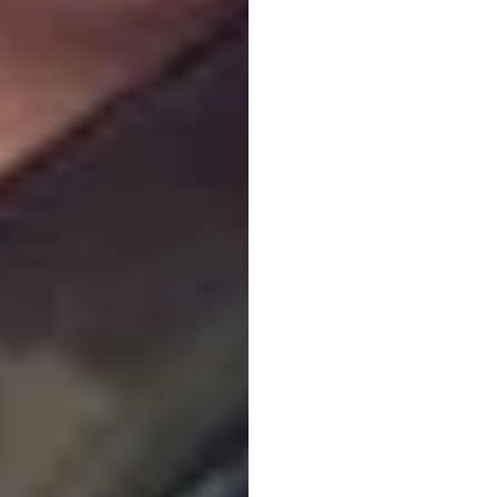
উদাহরণস
এইচ.বি.
ডুরান
সর্বশেষ
আপডেট
১৩
সে