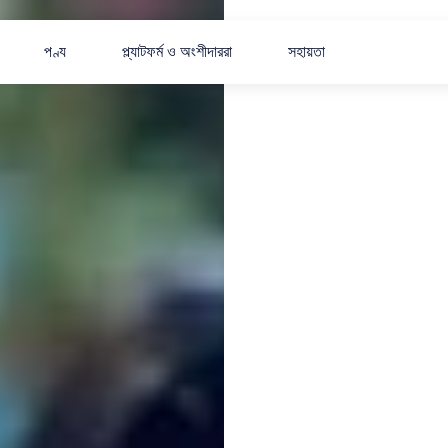
পণ্য
প্ল্যাটফর্ম ও অংশীদাররা
সহায়তা