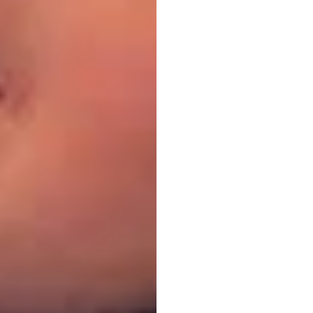
গত
দশক