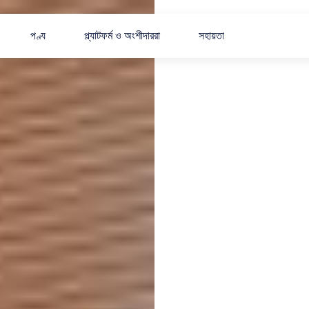
পণ্য
প্ল্যাটফর্ম ও অংশীদাররা
সহায়তা