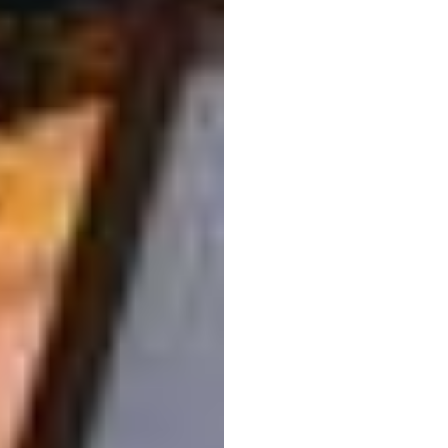
গবেষণাক
সংজ্ঞায়ি
ক্রিস্টিন
বস্টক
সর্বশেষ
আপডেট
৪
এপ্রি,