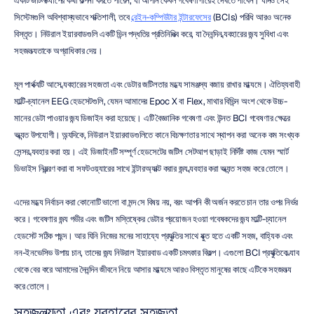
একটি জটিল ক্যাপের কথা কল্পনা করতে পারেন, যা আপনি কেবল গবেষণাগারেই দেখতে পাবেন। যদিও সেই 
সিস্টেমগুলি অবিশ্বাস্যভাবে শক্তিশালী, তবে 
ব্রেইন-কম্পিউটার ইন্টারফেসের
 (BCIs) পরিধি আরও অনেক 
বিস্তৃত। নিউরাল ইয়ারবাডগুলি একটি ভিন্ন পদ্ধতির প্রতিনিধিত্ব করে, যা দৈনন্দিন ব্যবহারের জন্য সুবিধা এবং 
সহজলভ্যতাকে অগ্রাধিকার দেয়।
মূল পার্থক্যটি আসে ব্যবহারের সহজতা এবং ডেটার জটিলতার মধ্যে সামঞ্জস্য বজায় রাখার মাধ্যমে। ঐতিহ্যবাহী 
মাল্টি-চ্যানেল EEG হেডসেটগুলি, যেমন আমাদের Epoc X বা Flex, মাথার বিভিন্ন অংশ থেকে উচ্চ-
মানের ডেটা পাওয়ার জন্য ডিজাইন করা হয়েছে। এটি বৈজ্ঞানিক গবেষণা এবং উন্নত BCI গবেষণার ক্ষেত্রে 
অত্যন্ত উপযোগী। অন্যদিকে, নিউরাল ইয়ারবাডগুলিতে কানে বিচক্ষণতার সাথে স্থাপন করা অনেক কম সংখ্যক 
সেন্সর ব্যবহার করা হয়। এই ডিজাইনটি সম্পূর্ণ হেডসেটের জটিল সেটআপ ছাড়াই নির্দিষ্ট কাজ যেমন স্মার্ট 
ডিভাইস নিয়ন্ত্রণ করা বা সফটওয়্যারের সাথে ইন্টারঅ্যাক্ট করার জন্য ব্যবহার করা অত্যন্ত সহজ করে তোলে।
এদের মধ্যে নির্বাচন করা কোনোটি ভালো বা মন্দ সে বিষয় নয়, বরং আপনি কী অর্জন করতে চান তার ওপর নির্ভর 
করে। গবেষণার জন্য গভীর এবং জটিল মস্তিষ্কের ডেটার প্রয়োজন হওয়া গবেষকদের জন্য মাল্টি-চ্যানেল 
হেডসেট সঠিক পছন্দ। আর যিনি নিজের মনের সাহায্যে প্রযুক্তির সাথে যুক্ত হতে একটি সহজ, বাহ্যিক এবং 
নন-ইনভেসিভ উপায় চান, তাদের জন্য নিউরাল ইয়ারবাড একটি চমৎকার বিকল্প। এগুলো BCI প্রযুক্তিকে ল্যাব 
থেকে বের করে আমাদের দৈনন্দিন জীবনে নিয়ে আসার মাধ্যমে আরও বিস্তৃত মানুষের কাছে এটিকে সহজলভ্য 
করে তোলে।
সহজলভ্যতা এবং ব্যবহারের সহজতা