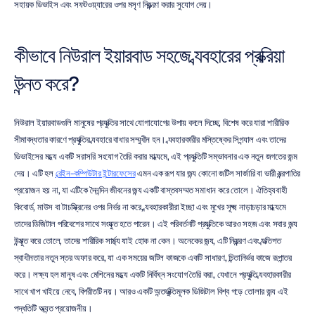
সহায়ক ডিভাইস এবং সফটওয়্যারের ওপর মসৃণ নিয়ন্ত্রণ করার সুযোগ দেয়।
কীভাবে নিউরাল ইয়ারবাড সহজে ব্যবহারের প্রক্রিয়া 
উন্নত করে?
নিউরাল ইয়ারবাডগুলি মানুষের প্রযুক্তির সাথে যোগাযোগের উপায় বদলে দিচ্ছে, বিশেষ করে যারা শারীরিক 
সীমাবদ্ধতার কারণে প্রযুক্তির ব্যবহারে বাধার সম্মুখীন হন। ব্যবহারকারীর মস্তিষ্কের সিগন্যাল এবং তাদের 
ডিভাইসের মধ্যে একটি সরাসরি সংযোগ তৈরি করার মাধ্যমে, এই প্রযুক্তিটি সম্ভাবনার এক নতুন জগতের জন্ম 
দেয়। এটি হল 
ব্রেইন-কম্পিউটার ইন্টারফেসের
 এমন এক রূপ যার জন্য কোনো জটিল সার্জারি বা ভারী যন্ত্রপাতির 
প্রয়োজন হয় না, যা এটিকে দৈনন্দিন জীবনের জন্য একটি বাস্তবসম্মত সমাধান করে তোলে। ঐতিহ্যবাহী 
কিবোর্ড, মাউস বা টাচস্ক্রিনের ওপর নির্ভর না করে, ব্যবহারকারীরা ইচ্ছা এবং মুখের সূক্ষ্ম নাড়াচড়ার মাধ্যমে 
তাদের ডিজিটাল পরিবেশের সাথে সংযুক্ত হতে পারেন। এই পরিবর্তনটি প্রযুক্তিকে আরও সহজ এবং সবার জন্য 
উন্মুক্ত করে তোলে, তাদের শারীরিক সামর্থ্য যাই হোক না কেন। অনেকের জন্য, এটি নিয়ন্ত্রণ এবং ব্যক্তিগত 
স্বাধীনতার নতুন স্তর অফার করে, যা এক সময়ের জটিল কাজকে একটি সাধারণ, চিন্তানির্ভর কাজে রূপান্তর 
করে। লক্ষ্য হল মানুষ এবং মেশিনের মধ্যে একটি নির্বিঘ্ন সংযোগ তৈরি করা, যেখানে প্রযুক্তি ব্যবহারকারীর 
সাথে খাপ খাইয়ে নেবে, বিপরীতটি নয়। আরও একটি অন্তর্ভুক্তিমূলক ডিজিটাল বিশ্ব গড়ে তোলার জন্য এই 
পদ্ধতিটি অত্যন্ত প্রয়োজনীয়।