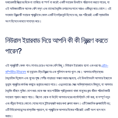
ব্যবহারকারী স্ক্রিনের দিকে না তাকিয়ে বা স্পর্শ না করেই একটি সহায়ক ডিভাইস পরিচালনা করতে পারেন, যা 
এই অভিজ্ঞতাটিকে অনেক বেশি মসৃণ এবং তাদের দৈনন্দিন চলাচলের সাথে আরও একীভূত করে তোলে। এই 
সহজাত নিয়ন্ত্রণটি সহায়ক প্রযুক্তিকে কেবল একটি ইনস্ট্রুমেন্ট হিসেবে নয়, বরং শরীরেরই একটি স্বাভাবিক 
অংশ হিসেবে ভাবতে সাহায্য করে।
নিউরাল ইয়ারবাড দিয়ে আপনি কী কী নিয়ন্ত্রণ করতে 
পারেন?
এই প্রযুক্তিটি কেবল গান শোনার চেয়েও অনেক বেশি কিছু। নিউরাল ইয়ারবাড হলো এক ধরণের 
ব্রেইন-
কম্পিউটার ইন্টারফেস
 যা হ্যান্ডস-ফ্রি নিয়ন্ত্রণের এক সুবিশাল জগত খুলে দেয়। আপনার মস্তিষ্কের 
বৈদ্যুতিক সিগন্যাল এবং মুখের সূক্ষ্ম পেশীর নাড়াচড়া সনাক্ত করার মাধ্যমে, এই ডিভাইসগুলি আপনার ইচ্ছাকে 
অন্যান্য প্রযুক্তির কার্যকর কমান্ডে রূপান্তর করতে পারে। এর ব্যবহারের ক্ষেত্র অবিশ্বাস্যভাবে বিস্তৃত, যা আপনার 
দৈনন্দিন জীবনে সুবিধা যোগ করা থেকে শুরু করে শারীরিক প্রতিবন্ধকতা থাকা মানুষের জন্য জীবন পরিবর্তনকারী 
সহায়তা প্রদান করতে পারে। বিছানা থেকে না উঠেই আপনার ঘরের থার্মোস্ট্যাট সেট করা, বা সম্পূর্ণ নতুন 
এবং জীবন্ত উপায়ে কোনো গেমের সাথে ইন্টারঅ্যাক্ট করার কথা কল্পনা করুন। এটি বৈজ্ঞানিক কল্পকাহিনী নয়; 
এটি নিউরোসায়েন্সের বাস্তবিক প্রয়োগ, যা প্রযুক্তিকে আপনার নিজের শরীরেরই একটি অংশ বলে মনে 
করায়।