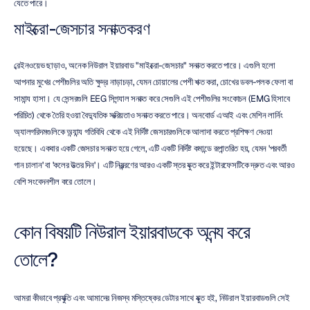
যেতে পারে।
মাইক্রো-জেসচার সনাক্তকরণ
ব্রেইনওয়েভ ছাড়াও, অনেক নিউরাল ইয়ারবাড "মাইক্রো-জেসচার" সনাক্ত করতে পারে। এগুলি হলো 
আপনার মুখের পেশীগুলির অতি ক্ষুদ্র নাড়াচড়া, যেমন চোয়ালের পেশী শক্ত করা, চোখের ডবল-পলক ফেলা বা 
সামান্য হাসা। যে সেন্সরগুলি EEG সিগন্যাল সনাক্ত করে সেগুলি এই পেশীগুলির সংকোচন (EMG হিসাবে 
পরিচিত) থেকে তৈরি হওয়া বৈদ্যুতিক সক্রিয়তাও সনাক্ত করতে পারে। অনবোর্ড এআই এবং মেশিন লার্নিং 
অ্যালগরিদমগুলিকে অন্যান্য গতিবিধি থেকে এই নির্দিষ্ট জেসচারগুলিকে আলাদা করতে প্রশিক্ষণ দেওয়া 
হয়েছে। একবার একটি জেসচার সনাক্ত হয়ে গেলে, এটি একটি নির্দিষ্ট কমান্ডে রূপান্তরিত হয়, যেমন 'পরবর্তী 
গান চালান' বা 'কলের উত্তর দিন'। এটি নিয়ন্ত্রণের আরও একটি স্তর যুক্ত করে ইন্টারফেসটিকে দ্রুত এবং আরও 
বেশি সংবেদনশীল করে তোলে।
কোন বিষয়টি নিউরাল ইয়ারবাডকে অনন্য করে 
তোলে?
আমরা কীভাবে প্রযুক্তি এবং আমাদের নিজস্ব মস্তিষ্কের ডেটার সাথে যুক্ত হই, নিউরাল ইয়ারবাডগুলি সেই 