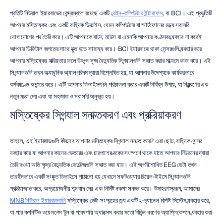
প্রতিটি নিউরাল ইয়ারবাডের কেন্দ্রস্থলে রয়েছে একটি 
ব্রেইন-কম্পিউটার ইন্টারফেস
, বা BCI। এই প্রযুক্তিটি 
আপনার মস্তিষ্কের এবং একটি বাহ্যিক ডিভাইস, যেমন কম্পিউটার বা স্মার্টফোনের মধ্যে সরাসরি 
যোগাযোগের পথ তৈরি করে। এটি আপনাকে বাটন, মাউস বা এমনকি আপনার কণ্ঠস্বর ব্যবহার না করেই 
আপনার ডিজিটাল জগতের সাথে যুক্ত হতে সাহায্য করে। BCI ইয়ারবাডে থাকা সেন্সরগুলি ব্যবহার করে 
আপনার মস্তিষ্কের সক্রিয়তার ফলে উৎপন্ন সূক্ষ্ম বৈদ্যুতিক সিগন্যালগুলি সনাক্ত করার মাধ্যমে কাজ করে। এই 
সিগন্যালগুলি তখন অত্যাধুনিক অ্যালগরিদম দ্বারা বিশ্লেষিত হয়, যা আপনার উদ্দেশ্যকে কার্যকরভাবে 
কর্মকাণ্ডে রূপান্তর করে। এটি আপনার ডিভাইসগুলি পরিচালনা করার একটি নির্বিঘ্ন উপায়, যা নিয়ন্ত্রণের এক 
নতুন মাত্রা দেয় এবং যা সহজাত ও সরাসরি অনুভূত হয়।
মস্তিষ্কের সিগন্যাল সনাক্তকরণ এবং প্রক্রিয়াকরণ
তাহলে, এই ইয়ারবাডগুলি কীভাবে আপনার মস্তিষ্কের সিগন্যাল সনাক্ত করে? এরা ছোট, বাহ্যিক সেন্সর 
ব্যবহার করে যা আপনার কানের ভেতরের এবং চারপাশের ত্বকের সংস্পর্শে থাকে যাতে আপনার নিউরনের দ্বারা 
তৈরি হওয়া অতি ক্ষুদ্র বৈদ্যুতিক ভোল্টেজগুলি সনাক্ত করা যায়। এই অপরিশোধিত EEG ডেটা তখন 
তারহীনভাবে একটি সংযুক্ত ডিভাইসে পাঠানো হয় যেখানে সফটওয়্যার রিয়েল-টাইমে সিগন্যালগুলি 
প্রক্রিয়াজাত করে, অপ্রয়োজনীয় শব্দ বাদ দেয় এবং নির্দিষ্ট নকশা সনাক্ত করে। উদাহরণস্বরূপ, আমাদের 
MN8 নিউরাল ইয়ারবাডগুলি
 মস্তিষ্কের ডেটা সংগ্রহের জন্য একটি ২-চ্যানেল বিশিষ্ট সিস্টেম ব্যবহার করে, 
যা পরে কগনিটিভ ওয়েলনেস টুল বা গবেষণায় অ্যাক্সেস করার মতো বিভিন্ন ধরণের অ্যাপ্লিকেশনে ব্যবহার করা 