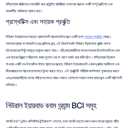
মস্তিষ্কের সক্রিয়তার ওপর ভিত্তি করে কন্টেন্টের প্রতিক্রিয়া দেখানোর মাধ্যমে একটি সম্পূর্ণ ব্যক্তিগত এবং 
আকর্ষণীয় অভিজ্ঞতা প্রদান করে।
প্রস্থেটিক্স এবং সহায়ক প্রযুক্তি
নিউরাল ইয়ারবাডের সবচেয়ে প্রভাবশালী প্রয়োগগুলির মধ্যে একটি হলো 
সহায়ক প্রযুক্তির
 ক্ষেত্রে। 
পক্ষাঘাতগ্রস্ত বা অঙ্গহানি হওয়া ব্যক্তিদের জন্য, এই ডিভাইসগুলি নিউরাল সিগন্যালকে কৃত্রিম অঙ্গ বা 
হুইলচেয়ারের নিখুঁত কমান্ডে রূপান্তর করতে পারে। এটি ব্যবহারকারীদের তাদের সহায়ক ডিভাইসগুলিকে এমন 
এক স্তরের নিয়ন্ত্রণে পরিচালনা করার সুযোগ দেয় যা আগে অর্জন করা কঠিন ছিল। মস্তিষ্কের সিগন্যাল 
পাওয়ার একটি নন-ইনভেসিভ উপায় প্রদানের মাধ্যমে, নিউরাল ইয়ারবাডগুলি একজন ব্যক্তির স্বাধীনতা এবং 
জীবনযাত্রার মান উল্লেখযোগ্যভাবে উন্নত করতে পারে। এই প্রযুক্তিটি শারীরিক কার্যক্ষমতা পুনরুদ্ধার করতে 
এবং ব্যবহারকারীদের তাদের পরিবেশের সাথে আরও অবাধে যোগাযোগ করতে সক্ষম করার জন্য একটি শক্তিশালী 
হাতিয়ার।
নিউরাল ইয়ারবাড বনাম অন্যান্য BCI সমূহ
আপনি যখন "ব্রেইন-কম্পিউটার ইন্টারফেস" শোনেন, তখন আপনি হয়তো ডজন ডজন তারের সমন্বয়ে গঠিত 