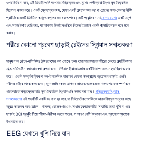
ওপর নির্ভর না করে, এই ডিভাইসগুলি আপনার মস্তিষ্কের এবং মুখের পেশী দ্বারা উৎপন্ন সূক্ষ্ম বৈদ্যুতিক 
সিগন্যাল সনাক্ত করে। একটি স্বেচ্ছাকৃত কাজ, যেমন একটি চোয়াল শক্ত করা বা চোখের পলক ফেলার নির্দিষ্ট 
প্যাটার্নকে একটি ডিজিটাল কমান্ডে রূপান্তর করা যেতে পারে। এটি প্রযুক্তির সাথে 
যোগাযোগের
 একটি মসৃণ 
এবং সহজ উপায় তৈরি করে, যা আপনার ডিভাইসগুলিকে নিজের ইচ্ছারই একটি প্রসারিত অংশ বলে মনে 
করায়।
শরীরে কোনো প্রবেশ ছাড়াই ব্রেইনের সিগন্যাল সনাক্তকরণ
মানুষ যখন ব্রেইন-কম্পিউটার ইন্টারফেসের কথা শোনে, তখন তারা মাঝে মাঝে শরীরের ভেতরে শল্যচিকিৎসার 
মাধ্যমে ডিভাইস বসানোর কথা কল্পনা করে। নিউরাল ইয়ারবাডগুলি একটি নিরাপদ এবং সহজ বিকল্প অফার 
করে। এগুলি সম্পূর্ণ বাহ্যিক বা নন-ইনভেসিভ, যার অর্থ কোনো ইমপ্লান্টের প্রয়োজন ছাড়াই এগুলি 
শরীরের বাইরে থেকে কাজ করে। সেন্সরগুলি কেবল আপনার কানের ভেতরে এবং চারপাশের ত্বকে স্পর্শ করে 
থাকে যাতে মস্তিষ্কের অতি সূক্ষ্ম বৈদ্যুতিক সিগন্যালগুলি সনাক্ত করা যায়। 
মস্তিষ্কের সিগন্যাল 
সনাক্তকরণের
 এই পদ্ধতিটি একটি বড় বাধা দূর করে, যা নিউরোটেকনোলজিকে আরও বিস্তৃত মানুষের কাছে 
অত্যন্ত সহজলভ্য করে তোলে। গবেষক, ডেভেলপার এবং সাধারণ ব্যবহারকারীরা সার্জারির মতো ঝুঁকি বা খরচ 
ছাড়াই BCI প্রযুক্তি নিয়ে পরীক্ষা-নিরীক্ষা করতে পারেন, যা আরও বেশি উদ্ভাবন এবং গ্রহণযোগ্যতাকে 
উৎসাহিত করে।
EEG যেখানে খুশি নিয়ে যান