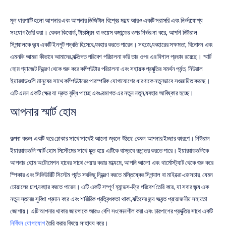
মূল ধারণাটি হলো আপনার এবং আপনার ডিজিটাল বিশ্বের মধ্যে আরও একটি সরাসরি এবং নির্ভরযোগ্য 
সংযোগ তৈরি করা। কেবল কিবোর্ড, টাচস্ক্রিন বা ভয়েস কমান্ডের ওপর নির্ভর না করে, আপনি নিউরাল 
সিগন্যালকে অন্য একটি ইনপুট পদ্ধতি হিসেবে ব্যবহার করতে পারেন। সহজে ব্যবহারের সক্ষমতা, বিনোদন এবং 
এমনকি আমরা কীভাবে আমাদের ব্যক্তিগত পরিবেশ পরিচালনা করি তার ওপর এর বিশাল প্রভাব রয়েছে। স্মার্ট 
হোম গ্যাজেট নিয়ন্ত্রণ থেকে শুরু করে কম্পিউটার পরিচালনা এবং সহায়ক প্রযুক্তির সমর্থন পর্যন্ত, নিউরাল 
ইয়ারবাডগুলি মানুষের সাথে কম্পিউটারের পারস্পরিক যোগাযোগের ধারণাকে নতুনভাবে সংজ্ঞায়িত করছে। 
এটি এমন একটি ক্ষেত্র যা দ্রুত বৃদ্ধি পাচ্ছে এবং ক্রমাগত এর নতুন নতুন ব্যবহার আবিষ্কার হচ্ছে।
আপনার স্মার্ট হোম
কল্পনা করুন একটি ঘরে ঢোকার সাথে সাথেই আলো জ্বলে উঠছে কেবল আপনার ইচ্ছার কারণে। নিউরাল 
ইয়ারবাডগুলি স্মার্ট হোম সিস্টেমের সাথে যুক্ত হয়ে এটিকে বাস্তবে রূপান্তর করতে পারে। ইয়ারবাডগুলিকে 
আপনার হোম অটোমেশন হাবের সাথে পেয়ার করার মাধ্যমে, আপনি আলো এবং থার্মোস্ট্যাট থেকে শুরু করে 
স্পিকার এবং সিকিউরিটি সিস্টেম পর্যন্ত সবকিছু নিয়ন্ত্রণ করতে মস্তিষ্কের সিগন্যাল বা মাইক্রো-জেসচার, যেমন 
চোয়ালের চাপ ব্যবহার করতে পারেন। এটি একটি সম্পূর্ণ হ্যান্ডস-ফ্রি পরিবেশ তৈরি করে, যা সবার জন্য এক 
নতুন স্তরের সুবিধা প্রদান করে এবং শারীরিক প্রতিবন্ধকতা থাকা ব্যক্তিদের জন্য অত্যন্ত প্রয়োজনীয় সহায়তা 
জোগায়। এটি আপনার থাকার জায়গাকে আরও বেশি সংবেদনশীল করা এবং চারপাশের প্রযুক্তির সাথে একটি 
নির্বিঘ্ন যোগাযোগ
 তৈরি করার বিষয়ে সাহায্য করে।