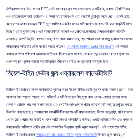
ঐতিহ্যগতভাবে, উচ্চ-মানের EEG ডেটা সংগ্রহের জন্য প্রয়োজন হতো একটি ল্যাব, একজন টেকনিশিয়ান 
এবং তারের জটলাভরা একটি ক্যাপ। নিউরাল ইয়ারবাডগুলি এই ধারণাটি পুরোপুরি বদলে দেয়। একটি ছোট, 
বহনযোগ্য আকারের মধ্যে EEG সেন্সরগুলিকে একত্রিত করে এগুলি আপনাকে যেখানেই যান প্রযুক্তিটি সাথে 
নিয়ে যাওয়ার সুবিধা দেয়। এই বহনযোগ্যতা গবেষণা এবং ব্যক্তিগত ব্যবহারের ক্ষেত্রে বৈপ্লবিক পরিবর্তন 
এনেছে। আপনি দৈনন্দিন কাজের সময়, যেমন কাজ করার সময়, পড়াশোনার সময় বা সামান্য ব্যায়ামের সময়েও 
মস্তিষ্কের সক্রিয়তার ডেটা সংগ্রহ করতে পারেন। 
যে কোনো জায়গায় EEG নিয়ে যাওয়ার
 এই ক্ষমতা 
বাস্তব জগতের পরিবেশে আমাদের মস্তিষ্ক কীভাবে কাজ করে তা বোঝার নতুন সম্ভাবনার দ্বার খুলে দেয়, 
এমন সব তথ্য প্রদান করে যা আগে নিয়ন্ত্রিত পরিবেশের বাইরে সংগ্রহ করা অসম্ভব ছিল।
রিয়েল-টাইম ডেটার জন্য ওয়্যারলেস কানেক্টিভিটি
নিউরাল ইয়ারবাডের আসল কার্যকারিতা লুকিয়ে আছে রিয়েল টাইমে ডেটা প্রসেস করার ক্ষমতার মধ্যে। তারা 
আপনার "মন পড়তে" পারছে না। পরিবর্তে, এগুলি ইচ্ছাকৃত কিছু সূক্ষ্ম কাজ যেমন- জোরে চোখের পলক 
ফেলা বা চোয়াল শক্ত করা সনাক্ত করতে এবং সেই সিগন্যালগুলিকে প্রায় সাথে সাথেই কমান্ডে রূপান্তর করতে 
ডিজাইন করা হয়েছে। ওয়্যারলেস কানেক্টিভিটির মাধ্যমে এটি সম্ভব হয়েছে, বিশেষ করে ব্লুটুথ, যা ইয়ারবাড 
থেকে ডেটা পেয়ার করা ডিভাইস যেমন স্মার্টফোন বা কম্পিউটারে পাঠায়। একটি প্রতিক্রিয়াশীল এবং সহজাত 
ব্যবহারকারীর অভিজ্ঞতা তৈরির জন্য এই তাৎক্ষণিক ফিডব্যাক লুপটি অত্যন্ত গুরুত্বপূর্ণ। এই সংযোগের গতিই 
নিউরাল ইয়ারবাডগুলিকে 
সহজে ব্যবহারের ক্ষেত্রে একটি বৈপ্লবিক পরিবর্তনকারী
 হিসেবে তুলে ধরেছে, যা 