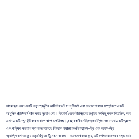
নিউরোল
ইয়ারবাড
কী?
এই
প্রযুক্তি
কীভাবে
কাজ
করে
Emotiv
সর্বশেষ
আপডেট
মাঝেমধ্যে এমন একটি নতুন প্রযুক্তির আবির্ভাব ঘটে যা সৃষ্টিকর্তা এবং ডেভেলপারদের সম্পূর্ণরূপে একটি 
আধুনিক প্ল্যাটফর্মে কাজ করার সুযোগ দেয়। কিবোর্ড থেকে টাচস্ক্রিনের রূপান্তর সবকিছু বদলে দিয়েছিল, আর 
এখন একটি নতুন ইন্টারফেস ধাপে ধাপে রূপ নিচ্ছে। ব্যবহারকারীর মস্তিষ্কের সিগন্যালের সাথে একটি প্রত্যক্ষ 
এবং বাহ্যিক সংযোগ স্থাপনের মাধ্যমে, নিউরাল ইয়ারবাডগুলি হ্যান্ডস-ফ্রি এবং ভয়েস-ফ্রি 
অ্যাপ্লিকেশনের জন্য নতুন দিগন্তের উন্মোচন করেছে। ডেভেলপারদের জন্য, এটি গেমিংয়ের ক্ষেত্রে সম্ভাবনার 