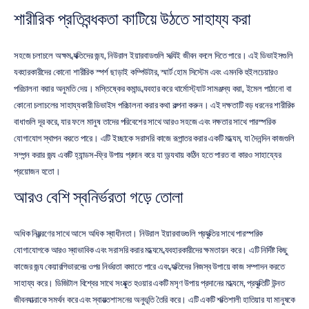
শারীরিক প্রতিবন্ধকতা কাটিয়ে উঠতে সাহায্য করা
সহজে চলাচলে অক্ষম ব্যক্তিদের জন্য, নিউরাল ইয়ারবাডগুলি সত্যিই জীবন বদলে দিতে পারে। এই ডিভাইসগুলি 
ব্যবহারকারীদের কোনো শারীরিক স্পর্শ ছাড়াই কম্পিউটার, স্মার্ট হোম সিস্টেম এবং এমনকি হুইলচেয়ারও 
পরিচালনা করার অনুমতি দেয়। মস্তিষ্কের কমান্ড ব্যবহার করে থার্মোস্ট্যাট সামঞ্জস্য করা, ইমেল পাঠানো বা 
কোনো চলাচলের সাহায্যকারী ডিভাইস পরিচালনা করার কথা কল্পনা করুন। এই দক্ষতাটি বড় ধরনের শারীরিক 
বাধাগুলি দূর করে, যার ফলে মানুষ তাদের পরিবেশের সাথে আরও সহজে এবং দক্ষতার সাথে পারস্পরিক 
যোগাযোগ স্থাপন করতে পারে। এটি ইচ্ছাকে সরাসরি কাজে রূপান্তর করার একটি মাধ্যম, যা দৈনন্দিন কাজগুলি 
সম্পন্ন করার জন্য একটি হ্যান্ডস-ফ্রি উপায় প্রদান করে যা অন্যথায় কঠিন হতে পারত বা কারও সাহায্যের 
প্রয়োজন হতো।
আরও বেশি স্বনির্ভরতা গড়ে তোলা
অধিক নিয়ন্ত্রণের সাথে আসে অধিক স্বাধীনতা। নিউরাল ইয়ারবাডগুলি প্রযুক্তির সাথে পারস্পরিক 
যোগাযোগকে আরও স্বাভাবিক এবং সরাসরি করার মাধ্যমে ব্যবহারকারীদের ক্ষমতায়ন করে। এটি নির্দিষ্ট কিছু 
কাজের জন্য কেয়ারগিভারদের ওপর নির্ভরতা কমাতে পারে এবং ব্যক্তিদের নিজস্ব উপায়ে কাজ সম্পাদন করতে 
সাহায্য করে। ডিজিটাল বিশ্বের সাথে সংযুক্ত হওয়ার একটি মসৃণ উপায় প্রদানের মাধ্যমে, প্রযুক্তিটি উন্নত 
জীবনযাত্রাকে সমর্থন করে এবং স্বায়ত্তশাসনের অনুভূতি তৈরি করে। এটি একটি শক্তিশালী হাতিয়ার যা মানুষকে 