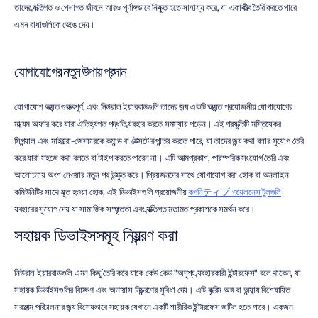
তাদের ব্যক্তিগত ও পেশাগত জীবনে আরও পূর্ণাঙ্গভাবে নিযুক্ত হতে সাহায্য করে, যা একাকীত্ব তৈরি করতে পারে 
এমন বাধাগুলিকে ভেঙে দেয়।
যোগাযোগের নতুন উপায় প্রদান
যোগাযোগ অত্যন্ত গুরুত্বপূর্ণ, এবং নিউরাল ইয়ারবাডগুলি তাদের জন্য একটি অত্যন্ত প্রয়োজনীয় যোগাযোগের 
মাধ্যম অফার করে যারা ঐতিহ্যগত পদ্ধতি ব্যবহার করতে সমস্যায় পড়েন। এই প্রযুক্তিটি মস্তিষ্কের 
সিগন্যাল এবং মাইক্রো-জেসচারকে কমান্ড বা টেক্সটে রূপান্তর করতে পারে, যা তাদের জন্য কথা বলার সুযোগ তৈরি 
করে যারা সহজে কথা বলতে বা টাইপ করতে পারেন না। এটি আত্মপ্রকাশ, পারস্পরিক সংযোগ তৈরি এবং 
আলোচনায় অংশ নেওয়ার নতুন পথ উন্মুক্ত করে। প্রিয়জনদের সাথে যোগাযোগ করা হোক বা অনলাইন 
কমিউনিটির সাথে যুক্ত হওয়া হোক, এই ডিভাইসগুলি প্রয়োজনীয় 
কগনিティブ ওয়েলনেস টুলগুলি
ব্যবহারের সুযোগ দেয় যা সামাজিক সম্পৃক্ততা এবং ব্যক্তিগত মতামত প্রকাশকে সমর্থন করে।
সহায়ক ডিভাইসসমূহ নিয়ন্ত্রণ করা
নিউরাল ইয়ারবাডগুলি এমন কিছু তৈরি করে যাকে কেউ কেউ "অদৃশ্য ব্যবহারকারী ইন্টারফেস" বলে থাকেন, যা 
সহায়ক ডিভাইসগুলির বিচক্ষণ এবং অনায়াস নিয়ন্ত্রণের সুবিধা দেয়। এটি কৃত্রিম অঙ্গ বা অন্যান্য বিশেষায়িত 
সরঞ্জাম পরিচালনার জন্য বিশেষভাবে সহায়ক যেখানে একটি শারীরিক ইন্টারফেস জটিল হতে পারে। একজন 