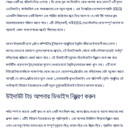
ক্ষেত্রে একটি বড় পরিবর্তন নিয়ে এসেছে। কি এদের অন্য সব ডিভাইস থেকে আলাদা করে তোলে? এটি মূলত 
এর ডিজাইন, কার্যকারিতা এবং সহজলভ্যতার এক অনন্য সমন্বয়। এরা ইলেক্ট্রোএনসেফালোগ্রাফি (EEG) 
এর জটিল বিজ্ঞানকে একটি বিচক্ষণ এবং পরিচিত কাঠামোর মধ্যে নিয়ে আসে যা যে কেউ দীর্ঘ সময়ের জন্য 
আরামদায়কভাবে পরিধান করতে পারে। এটি ঐতিহ্যবাহী, ভারী EEG হেডসেটগুলির থেকে সম্পূর্ণ আলাদা যা 
প্রায়শই কেবল গবেষণাগারের মধ্যেই সীমাবদ্ধ থাকে।
আসল উদ্ভাবনটি হলো ব্রেইন-কম্পিউটার ইন্টারফেস প্রযুক্তিকে দৈনন্দিন জীবনের উপযোগী করে তোলা। 
কানের ভেতরে বা চারপাশে সেন্সর স্থাপনের মাধ্যমে, এই ডিভাইসগুলি কোনো ভারী সেটআপ ছাড়াই অর্থপূর্ণ 
মস্তিষ্কের সক্রিয়তা রেকর্ড করতে পারে। এই ডিজাইনটি হ্যান্ডস-ফ্রি ডিভাইস নিয়ন্ত্রণ থেকে শুরু করে 
কগনিটিভ ওয়েলনেস টুল ব্যবহারের সুযোগ দেওয়ার মতো দৈনন্দিন ব্যবহারের দরজা খুলে দেয়। এটি হলো 
নিউরোটেকনোলজিকে গবেষণাগার থেকে বের এনে ডেভেলপার, ক্রিয়েটর এবং মস্তিষ্কের ডেটা অন্বেষণ করতে 
আগ্রহী যে কোনও ব্যক্তির হাতে তুলে দেওয়া। ব্যবহারকারী-বান্ধব ডিজাইন এবং শক্তিশালী সেন্সিং প্রযুক্তির এই 
সংমিশ্রণই নিউরাল ইয়ারবাডকে একটি অনন্য যুগান্তকারী ডিভাইস হিসাবে আলাদা করেছে।
উইদাউট টাচ আপনার ডিভাইস নিয়ন্ত্রণ করুন
পর্দায় স্পর্শ না করে বা একটি শব্দও না বলে একটি গান স্কিপ করা, কলের উত্তর দেওয়া বা আলো কমানোর কথা 
কল্পনা করুন। এটিই নিউরাল ইয়ারবাডের মূল প্রতিশ্রুতি। এরা আপনার ডিজিটাল বিশ্বকে নিয়ন্ত্রণ করার 
এমন এক নতুন উপায় অফার করে যা সম্পূর্ণ হ্যান্ডস-ফ্রি, ভয়েস-ফ্রি এবং স্ক্রিন-ফ্রি। প্রচলিত প্রমাণের 