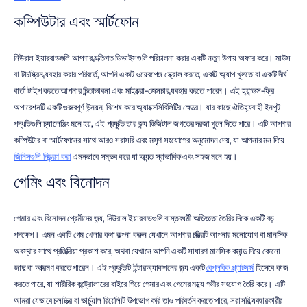
কম্পিউটার এবং স্মার্টফোন
নিউরাল ইয়ারবাডগুলি আপনার ব্যক্তিগত ডিভাইসগুলি পরিচালনা করার একটি নতুন উপায় অফার করে। মাউস 
বা টাচস্ক্রিন ব্যবহার করার পরিবর্তে, আপনি একটি ওয়েবপেজ স্ক্রোল করতে, একটি অ্যাপ খুলতে বা একটি দীর্ঘ 
বার্তা টাইপ করতে আপনার চিন্তাভাবনা এবং মাইক্রো-জেসচার ব্যবহার করতে পারেন। এই হ্যান্ডস-ফ্রি 
অপারেশনটি একটি গুরুত্বপূর্ণ উন্নয়ন, বিশেষ করে অ্যাক্সেসিবিলিটির ক্ষেত্রে। যার কাছে ঐতিহ্যবাহী ইনপুট 
পদ্ধতিগুলি চ্যালেঞ্জিং মনে হয়, এই প্রযুক্তি তার জন্য ডিজিটাল জগতের দরজা খুলে দিতে পারে। এটি আপনার 
কম্পিউটার বা স্মার্টফোনের সাথে আরও সরাসরি এবং মসৃণ সংযোগের অনুমোদন দেয়, যা আপনার মন দিয়ে 
জিনিসগুলি নিয়ন্ত্রণ করা
 এমনভাবে সম্ভব করে যা অত্যন্ত স্বাভাবিক এবং সহজ মনে হয়।
গেমিং এবং বিনোদন
গেমার এবং বিনোদন প্রেমীদের জন্য, নিউরাল ইয়ারবাডগুলি বাস্তবধর্মী অভিজ্ঞতা তৈরির দিকে একটি বড় 
পদক্ষেপ। এমন একটি গেম খেলার কথা কল্পনা করুন যেখানে আপনার চরিত্রটি আপনার মনোযোগ বা মানসিক 
অবস্থার সাথে প্রতিক্রিয়া প্রকাশ করে, অথবা যেখানে আপনি একটি সাধারণ মানসিক কমান্ড দিয়ে কোনো 
জাদু বা আক্রমণ করতে পারেন। এই প্রযুক্তিটি ইন্টারঅ্যাকশনের জন্য একটি 
বৈপ্লবিক প্ল্যাটফর্ম
 হিসেবে কাজ 
করতে পারে, যা শারীরিক কন্ট্রোলারের বাইরে গিয়ে গেমার এবং গেমের মধ্যে গভীর সংযোগ তৈরি করে। এটি 
আমরা যেভাবে চলচ্চিত্র বা ভার্চুয়াল রিয়েলিটি উপভোগ করি তাও পরিবর্তন করতে পারে, সরাসরি ব্যবহারকারীর 