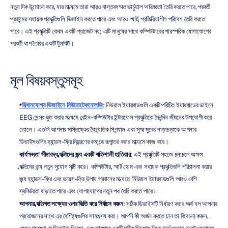
নতুন দিক উন্মোচন করে, যার মাধ্যমে তারা আরও বাস্তবসম্মত ভার্চুয়াল অভিজ্ঞতা তৈরি করতে পারে, পরবর্তী 
প্রজন্মের সহায়ক প্রযুক্তিগুলি ডিজাইন করতে পারে এবং আরও স্মার্ট, প্রতিক্রিয়াশীল পরিবেশ তৈরি করতে 
পারে। এই প্রযুক্তিটি কেবল একটি গ্যাজেট নয়; এটি মানুষের সাথে কম্পিউটারের পারস্পরিক যোগাযোগের 
পরবর্তী ধাপ তৈরির একটি টুলকিট।
মূল বিষয়বস্তুসমূহ
পরিধানযোগ্য ডিজাইনে নিউরোটেকনোলজি
: নিউরাল ইয়ারবাডগুলি একটি পরিচিত ইয়ারবাডের ডাইনে 
EEG সেন্সর যুক্ত করার মাধ্যমে ব্রেইন-কম্পিউটার ইন্টারফেস প্রযুক্তিকে দৈনন্দিন জীবনের উপযোগী করে 
তোলে। এগুলি আপনার মস্তিষ্কের বৈদ্যুতিক সিগন্যাল এবং সূক্ষ্ম মুখের নাড়াচড়াকে আপনার 
ডিভাইসগুলির হ্যান্ডস-ফ্রি নিয়ন্ত্রণের কমান্ডে রূপান্তর করার মাধ্যমে কাজ করে।
কার্যক্ষমতা সীমাবদ্ধ ব্যক্তিদের জন্য একটি শক্তিশালী হাতিয়ার
: এই প্রযুক্তিটি সহজে চলাচলে অক্ষম 
ব্যক্তিদের জন্য নতুন সুযোগ সৃষ্টি করে। কম্পিউটার, স্মার্ট হোম এবং সহায়ক প্রযুক্তিগুলি পরিচালনা করার 
জন্য হ্যান্ডস-ফ্রি এবং ভয়েস-ফ্রি উপায় প্রদানের মাধ্যমে, নিউরাল ইয়ারবাডগুলি আরও বেশি 
স্বনির্ভরতা বাড়াতে পারে এবং যোগাযোগের নতুন পথ তৈরি করতে পারে।
আপনার ব্যক্তিগত লক্ষ্যের ওপর ভিত্তি করে নির্বাচন করুন
: সঠিক ডিভাইসটি নির্ধারণ করার অর্থ হল আপনার 
প্রয়োজনের সাথে এর বৈশিষ্ট্যগুলির সামঞ্জস্য করা। আপনি কী অর্জন করতে চান তা বিবেচনা করুন, 