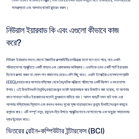
যেমন গবেষণা বা ডিভাইস নিয়ন্ত্রণ, এবং তারপরে একটি সঠিক সিদ্ধান্ত নিতে হার্ডওয়্যার, সফটওয়্যারের 
সামঞ্জস্যতা এবং আপনার বাজেট মূল্যায়ন করুন।
নিউরাল ইয়ারবাড কি এবং এগুলো কীভাবে কাজ 
করে?
নিউরাল ইয়ারবাড শুনতে কোনো বৈজ্ঞানিক কল্পকাহিনীর চলচ্চিত্রের মতো মনে হতে পারে, তবে এগুলি 
পরিধানযোগ্য প্রযুক্তিতে একটি বাস্তব এবং রোমাঞ্চকর আবিষ্কার। এগুলিকে এমন একটি স্মার্ট ইয়ারবাড 
হিসেবে কল্পনা করুন যা কেবল গান বাজানোর চেয়েও বেশি কিছু করে। এগুলি ইলেক্ট্রোএনসেফালোগ্রাফি 
(EEG) ব্যবহার করে আপনার মস্তিষ্ক থেকে বৈদ্যুতিক সক্রিয়তা পরিমাপের একটি বিচক্ষণ ও বহনযোগ্য 
উপায়। এই ডিভাইসগুলি দৈনন্দিন ব্যবহারের জন্য যথেষ্ট আরামদায়ক করে ডিজাইন করা হয়েছে, যা আপনার 
কানে সাধারণ অডিও ইয়ারবাডের মতোই সুন্দরভাবে মানিয়ে যায়। আসল জাদুটি তখন ঘটে যখন এরা 
আপনার মস্তিষ্কের সিগন্যাল এবং কখনও কখনও মুখের সূক্ষ্ম নাড়াচড়াকেও অন্যান্য ডিভাইসের জন্য কমান্ডে 
রূপান্তর করে। এটি সম্পূর্ণ নতুন, হ্যান্ডস-ফ্রি উপায়ে প্রযুক্তির সাথে যোগাযোগের এক অফুরন্ত সম্ভাবনার 
দ্বার উন্মোচন করে।
ভিতরের ব্রেইন-কম্পিউটার ইন্টারফেস (BCI)