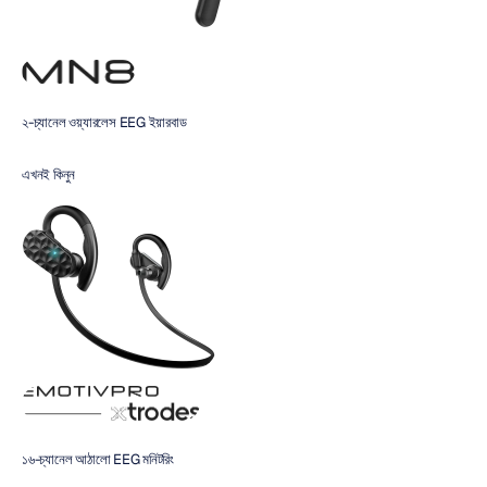
২-চ্যানেল ওয়্যারলেস EEG ইয়ারবাড
এখনই কিনুন 
১৬-চ্যানেল আঠালো EEG মনিটরিং