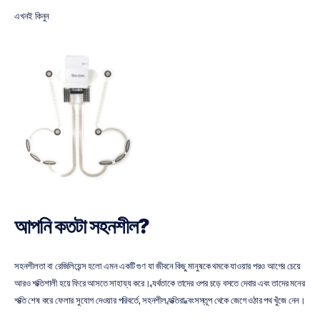
এখনই কিনুন 
আপনি কতটা সহনশীল?
সহনশীলতা বা রেজিলিয়েন্স হলো এমন একটি গুণ যা জীবনে কিছু মানুষকে থমকে যাওয়ার পরও আগের চেয়ে 
আরও শক্তিশালী হয়ে ফিরে আসতে সাহায্য করে। ব্যর্থতাকে তাদের ওপর চড়ে বসতে দেবার এবং তাদের মনের 
শক্তি শেষ করে ফেলার সুযোগ দেওয়ার পরিবর্তে, সহনশীল ব্যক্তিরা ধ্বংসস্তূপ থেকে জেগে ওঠার পথ খুঁজে নেন।