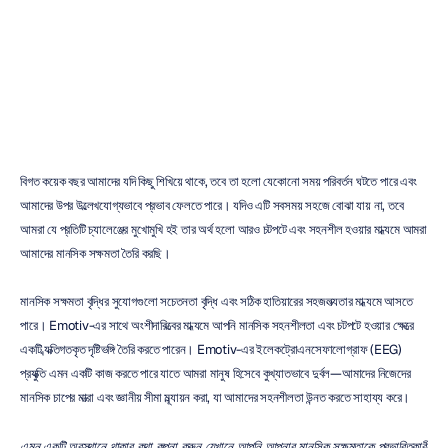
সক্ষমতা
বৃদ্ধি
করা
যায়
মেহুল
নায়ক
সর্বশেষ
আপডেট
২৯
জুন,
২০২৩
বিগত কয়েক বছর আমাদের যদি কিছু শিখিয়ে থাকে, তবে তা হলো যেকোনো সময় পরিবর্তন ঘটতে পারে এবং 
আমাদের উপর উল্লেখযোগ্যভাবে প্রভাব ফেলতে পারে। যদিও এটি সবসময় সহজে বোঝা যায় না, তবে 
আমরা যে প্রতিটি চ্যালেঞ্জের মুখোমুখি হই তার অর্থ হলো আরও চটপটে এবং সহনশীল হওয়ার মাধ্যমে আমরা 
আমাদের মানসিক সক্ষমতা তৈরি করছি।
মানসিক সক্ষমতা বৃদ্ধির সুযোগগুলো সচেতনতা বৃদ্ধি এবং সঠিক হাতিয়ারের সহজলভ্যতার মাধ্যমে আসতে 
পারে। Emotiv-এর সাথে অংশীদারিত্বের মাধ্যমে আপনি মানসিক সহনশীলতা এবং চটপটে হওয়ার ক্ষেত্রে 
একটি ব্যক্তিগতকৃত দৃষ্টিভঙ্গি তৈরি করতে পারেন। Emotiv-এর ইলেকট্রোএনসেফালোগ্রাফ (EEG) 
প্রযুক্তি এমন একটি কাজ করতে পারে যাতে আমরা মানুষ হিসেবে কুখ্যাতভাবে দুর্বল—আমাদের নিজেদের 
মানসিক চাপের মাত্রা এবং জ্ঞানীয় সীমা মূল্যায়ন করা, যা আমাদের সহনশীলতা উন্নত করতে সাহায্য করে।
এমন একটি অবস্থানে থাকার কথা কল্পনা করুন যেখানে আপনি আপনার মানসিক সক্ষমতাকে প্রভাবিতকারী 