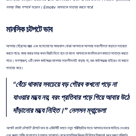
সমস্ত বিষয় সম্পর্কে সচেতন। Emotiv আপনাকে সাহায্য করতে পারে! 
মানসিক চটপটে ভাব
আপনার স্ট্রেসের মাত্রা এবং মনোযোগের সময়কাল বোঝা আপনাকে আপনার সহনশীলতা বাড়াতে সহায়তা 
করতে পারে: কাজ করার সময় কখন বিরতি নিতে হবে তা জানা আপনাকে মানসিক চাপ কমাতে সাহায্য করতে 
পারে। ফলস্বরূপ, এটি কেবল কর্মক্ষেত্রে আপনার সহনশীলতাই বাড়ায় না, বরং কর্মক্ষেত্রের বাইরেও তা করতে 
সাহায্য করে।
“
বেঁচে থাকার সবচেয়ে বড় গৌরব কখনো পড়ে না 
যাওয়ার মধ্যে নয়, বরং প্রতিবার পড়ে গিয়ে আবার উঠে 
দাঁড়ানোর মধ্যে নিহিত।”
নেলসন ম্যান্ডেলা
আপনি কতটা চটপটে?
 চটপটে ভাব বা এজিলিটি বলতে নতুন পরিস্থিতির সাথে আপনার মনকে মানিয়ে নেওয়ার 
এবং অত্যন্ত গভীর মনোযোগ (লেজার ফোকাস) থেকে সামগ্রিক চিত্রের (দি বিগার পিকচার) মধ্যে দ্রুত পরিবর্তন 