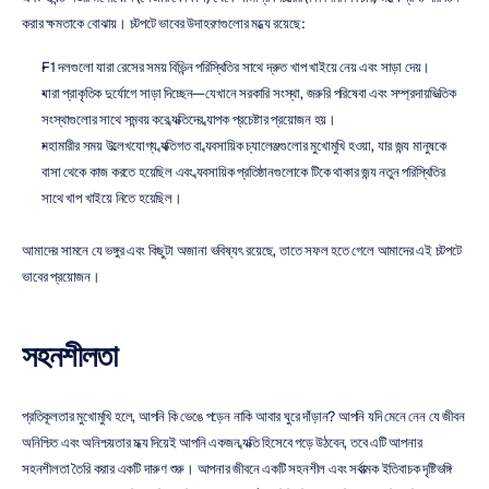
করার ক্ষমতাকে বোঝায়। চটপটে ভাবের উদাহরণগুলোর মধ্যে রয়েছে:
F1 দলগুলো যারা রেসের সময় বিভিন্ন পরিস্থিতির সাথে দ্রুত খাপ খাইয়ে নেয় এবং সাড়া দেয়।
যারা প্রাকৃতিক দুর্যোগে সাড়া দিচ্ছেন—যেখানে সরকারি সংস্থা, জরুরি পরিষেবা এবং সম্প্রদায়ভিত্তিক 
সংস্থাগুলোর সাথে সমন্বয় করে ব্যক্তিদের ব্যাপক প্রচেষ্টার প্রয়োজন হয়।
মহামারীর সময় উল্লেখযোগ্য ব্যক্তিগত বা ব্যবসায়িক চ্যালেঞ্জগুলোর মুখোমুখি হওয়া, যার জন্য মানুষকে 
বাসা থেকে কাজ করতে হয়েছিল এবং ব্যবসায়িক প্রতিষ্ঠানগুলোকে টিকে থাকার জন্য নতুন পরিস্থিতির 
সাথে খাপ খাইয়ে নিতে হয়েছিল।
আমাদের সামনে যে ভঙ্গুর এবং কিছুটা অজানা ভবিষ্যৎ রয়েছে, তাতে সফল হতে গেলে আমাদের এই চটপটে 
ভাবের প্রয়োজন।
সহনশীলতা
প্রতিকূলতার মুখোমুখি হলে, আপনি কি ভেঙে পড়েন নাকি আবার ঘুরে দাঁড়ান? আপনি যদি মেনে নেন যে জীবন 
অনিশ্চিত এবং অনিশ্চয়তার মধ্য দিয়েই আপনি একজন ব্যক্তি হিসেবে গড়ে উঠবেন, তবে এটি আপনার 
সহনশীলতা তৈরি করার একটি দারুণ শুরু। আপনার জীবনে একটি সহনশীল এবং সর্বাত্মক ইতিবাচক দৃষ্টিভঙ্গি 