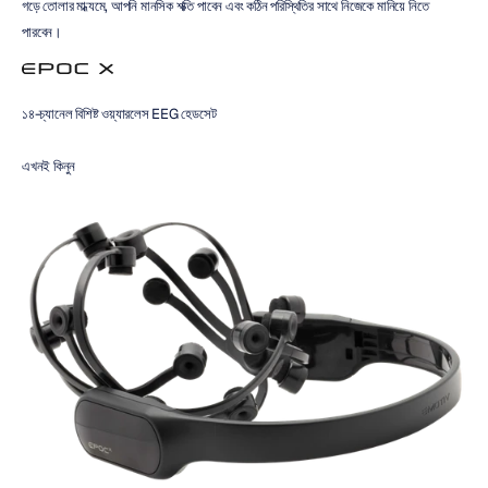
গড়ে তোলার মাধ্যমে, আপনি মানসিক শক্তি পাবেন এবং কঠিন পরিস্থিতির সাথে নিজেকে মানিয়ে নিতে 
পারবেন।
১৪-চ্যানেল বিশিষ্ট ওয়্যারলেস EEG হেডসেট
এখনই কিনুন 