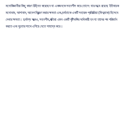
মনোবিজ্ঞানীরা কিছু কারণ চিহ্নিত করেছেন যা একজনকে সহনশীল করে তোলে: যার মধ্যে রয়েছে ইতিবাচক 
মনোভাব, আশাবাদ, আবেগ নিয়ন্ত্রণ করার ক্ষমতা এবং ব্যর্থতাকে একটি সহায়ক প্রতিক্রিয়া (ফিডব্যাক) হিসেবে 
দেখার ক্ষমতা। দুর্ভাগ্য সত্ত্বেও, সহনশীল ব্যক্তিরা এমন একটি দৃষ্টিভঙ্গির অধিকারী হন যা তাদের পথ পরিবর্তন 
করতে এবং দৃঢ়তার সাথে এগিয়ে যেতে সাহায্য করে।
আপনি যদি এ পর্যন্ত আপনার জীবনের কথা চিন্তা করার জন্য কিছুটা সময় নেন, তবে আপনার সহনশীলতার স্তর 
কী বলে আপনি বিবেচনা করবেন? 
রেজিলিয়েন্স শিল্ড
, অত্যন্ত অভিজ্ঞ SAS সৈন্যদের দ্বারা বর্ণিত একটি পদ্ধতি, 
নির্দেশ করে যে আপনি জন্মগত, মন, শরীর, সামাজিক, পেশাদার এবং অভিযোজন স্তরসহ কয়েকটি ক্ষেত্রে 
আপনার সহনশীলতা মূল্যায়ন করতে পারেন।
আপনি রেজিলিয়েন্স শিল্ড সমীক্ষায় অংশ নিয়ে আপনার নিজস্ব সহনশীলতা বুঝতে পারেন। ফলাফলগুলো 
আপনার সহনশীলতা বৃদ্ধির জন্য ফোকাস এবং পরিবর্তনের ক্ষেত্রগুলো নির্দেশ করে। উদাহরণস্বরূপ, সামাজিক 
স্তরে কম নম্বর পাওয়ার অর্থ হলো আপনার পরিবার এবং বন্ধুদের সাথে আরও বেশি সময় দেওয়া উচিত।
সামগ্রিকভাবে, আপনি যে দুর্দান্ত কাজগুলো করেছেন তা অনুধাবন করা এবং তারপরে আপনার সহনশীলতা 
গড়ে তোলার জন্য আপনি ভিন্ন কী করতে পারেন তা বিবেচনা করা ভালো।