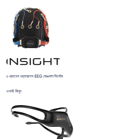
৫-চ্যানেল ওয়্যারলেস EEG হেড ক্যাপ সিস্টেম
এখনই কিনুন 