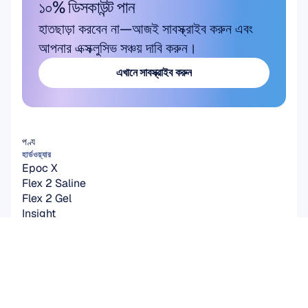
১০% ডিসকাউন্ট পান
হাতছাড়া করবেন না—আজই সাবস্ক্রাইব করুন এবং 
আপনার এক্সক্লুসিভ সঞ্চয় দাবি করুন।
এখানে সাবস্ক্রাইব করুন
এখানে সাবস্ক্রাইব করুন
পণ্য
হার্ডওয়্যার
Epoc X
Flex 2 Saline
Flex 2 Gel
Insight
MN8
আনুষঙ্গিক সামগ্রী
সফটওয়্যার
Emotiv Studio
EmotivPRO
Emotiv Play