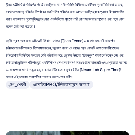
উন্নত মাল্টিমিডিয়া পরিকল্পিত থিয়েটারের টুকরো যা নারী-পরিচিত শিল্পীদের একটি দল দ্বারা তৈরি করা হয়েছে, 
যেখানে জলবায়ু পরিবর্তন, বিপর্যয়কর রাজনৈতিক পরিবর্তন এবং আমাদের মস্তিষ্ককে পুনরায় রিপ্রোগ্রামিং 
করার সম্ভাবনার মুখোমুখি দ্বন্দ্বে ঘেরা একটি বিশ্বে পুরানো নারী রোল মডেলদের অন্বেষণ এবং নতুন রোল 
মডেল তৈরি করা হয়েছে।
স্রষ্টা, প্রযোজক এবং অভিনেত্রী, তিয়াসা ফারমে (Tjasa Ferme) এবং তার দল নারী আদর্শের 
চরিত্রগুলোকে বিশদভাবে বিশ্লেষণ করেন, অন্বেষণ করেন যে তাদের মধ্যে কোনটি আমাদের মস্তিষ্কের 
নিউরোপ্লাস্টিসিটিকে সবচেয়ে বেশি পরিবর্তিত করে, জেন্ডার নিয়মের "চিরসবুজ" ধারণাকে উস্কে দেয় এবং 
নিউরোসায়েন্টিফিক পরীক্ষার জন্য একটি বিশেষ সেশনের উৎসর্গ করে যেখানে অভিনেত্রী এবং শ্রোতারা সরাসরি 
একে অপরের সাথে সংযুক্ত হন, যার নাম নিউরো-ল্যাব সুপার টাইম (Neuro-Lab Super Time)! 
আমরা এই চমৎকার প্রকল্পটিকে স্পনসর করতে পেরে গর্বিত।
ব্লগ_শ্রেণী
এমোটিভPRO/নিউরোসায়েন্স গবেষণা