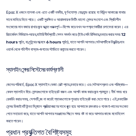
Epoc X ওজনে হালকা এবং এতে একটি নমনীয়, ঘূর্ণনযোগ্য হেডব্যান্ড রয়েছে যা বিভিন্ন আকারের মাথার 
সাথে মানিয়ে নিতে পারে। একটি সুরক্ষিত ও আরামদায়ক ফিটিং ভালো সেন্সর সংযোগ এবং স্থিতিশীল 
সংকেতের মান বজায় রাখার জন্য অত্যন্ত গুরুত্বপূর্ণ—বিশেষ করে যখন অংশগ্রহণকারীরা চলাফেরা করেন। এর 
রিচার্জেবল লিথিয়াম-আয়ন ব্যাটারি দীর্ঘস্থায়ী সেশন সমর্থন করে (ইউএসবি রিসিভার ব্যবহার করার সময় 
12 
hours
 পর্যন্ত, বা ব্লুটুথের মাধ্যমে 
6 hours
 পর্যন্ত), যাতে আপনি আপনার সেটআপটিকে নিয়ন্ত্রিত ল্যাব 
ওয়ার্ক থেকে গতিশীল বাস্তব-জগতের স্টাডিতে রূপান্তর করতে পারেন।
স্যালাইন সেন্সর সিস্টেমের কার্যপ্রণালী
জেলের পরিবর্তে, Epoc X স্যালাইন ভেজা ফেল্ট প্যাড ব্যবহার করে। এর সেটআপ দ্রুত এবং পরিষ্কার—
কেবল স্যালাইন দিয়ে সেন্সরগুলোকে হাইড্রেট করুন এবং আপনি কাজ করার জন্য প্রস্তুত। দীর্ঘ সময় ধরে 
রেকর্ডিং করার সময়, সেশনটি বন্ধ না করেই প্যাডগুলোকে পুনরায় হাইড্রেট করা যেতে পারে। এই ব্যবহারিক 
সেন্সর ডিজাইনটি উন্নত সিগন্যাল প্রক্রিয়াকরণের সাথে যুক্ত হয়ে আপনাকে চমৎকার ও গবেষণা-মানের সংকেত 
পেতে সহায়তা করে, যাতে আপনি আপনার সরঞ্জামের পিছনে সময় নষ্ট না করে আপনার কাজে মনোনিবেশ 
করতে পারেন।
প্রধান প্রযুক্তিগত বৈশিষ্ট্যসমূহ