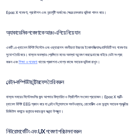
Epoc X গবেষণা, প্রকৌশল এবং অন্তর্দৃষ্টি অর্জনের ক্ষেত্রে চমৎকার ভূমিকা পালন করে।
অ্যাকাডেমিক গবেষণাকে আরও এগিয়ে নিয়ে যান
একটি ১৪-চ্যানেল বিশিষ্ট সিস্টেম এবং ওয়্যারলেস নমনীয়তা উচ্চতর ইকোলজিক্যাল ভ্যালিডিটি সহ গবেষণার 
সুযোগ তৈরি করে। বাস্তব অবস্থার প্রেক্ষিতে মনের অবস্থা অন্বেষণ করতে ল্যাবের বাইরে ডেটা সংগ্রহ 
করুন এবং 
শিক্ষা ও গবেষণা
 খাতের প্রকাশনা-যোগ্য কাজে সহায়ক ভূমিকা রাখুন।
ব্রেইন-কম্পিউটার ইন্টারফেস তৈরি করুন
বাস্তব সময়ের সিস্টেমগুলির জন্য আপনার বিস্তারিত ও স্থিতিশীল সংকেত প্রয়োজন। Epoc X মাল্টি-
চ্যানেল বিশিষ্ট EEG প্রদান করে যা ব্রেইন সিগন্যালকে সফটওয়্যার, রোবোটিক্স এবং অন্যান্য সহায়ক প্রযুক্তির 
ডিজিটাল কমান্ডে রূপান্তর করার জন্য অত্যন্ত উপযুক্ত।
নিউরোমার্কেটিং এবং UX গবেষণা পরিচালনা করুন