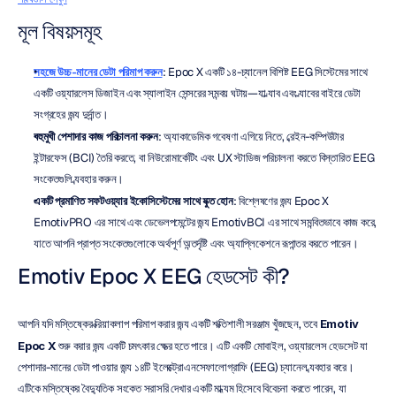
মূল বিষয়সমূহ
সহজে উচ্চ-মানের ডেটা পরিমাপ করুন
: Epoc X একটি ১৪-চ্যানেল বিশিষ্ট EEG সিস্টেমের সাথে 
একটি ওয়্যারলেস ডিজাইন এবং স্যালাইন সেন্সরের সমন্বয় ঘটায়—যা ল্যাব এবং ল্যাবের বাইরে ডেটা 
সংগ্রহের জন্য দুর্দান্ত।
বহুমুখী পেশাদার কাজ পরিচালনা করুন
: অ্যাকাডেমিক গবেষণা এগিয়ে নিতে, ব্রেইন-কম্পিউটার 
ইন্টারফেস (BCI) তৈরি করতে, বা নিউরোমার্কেটিং এবং UX স্টাডিজ পরিচালনা করতে বিস্তারিত EEG 
সংকেতগুলি ব্যবহার করুন।
একটি প্রমাণিত সফটওয়্যার ইকোসিস্টেমের সাথে যুক্ত হোন
: বিশ্লেষণের জন্য Epoc X 
EmotivPRO এর সাথে এবং ডেভেলপমেন্টের জন্য EmotivBCI এর সাথে সমন্বিতভাবে কাজ করে, 
যাতে আপনি প্রাপ্ত সংকেতগুলোকে অর্থপূর্ণ অন্তর্দৃষ্টি এবং অ্যাপ্লিকেশনে রূপান্তর করতে পারেন।
Emotiv Epoc X EEG হেডসেট কী?
আপনি যদি মস্তিষ্কের ক্রিয়াকলাপ পরিমাপ করার জন্য একটি শক্তিশালী সরঞ্জাম খুঁজছেন, তবে 
Emotiv 
Epoc X
 শুরু করার জন্য একটি চমৎকার ক্ষেত্র হতে পারে। এটি একটি মোবাইল, ওয়্যারলেস হেডসেট যা 
পেশাদার-মানের ডেটা পাওয়ার জন্য ১৪টি ইলেক্ট্রোএনসেফালোগ্রাফি (EEG) চ্যানেল ব্যবহার করে। 
এটিকে মস্তিষ্কের বৈদ্যুতিক সংকেত সরাসরি দেখার একটি মাধ্যম হিসেবে বিবেচনা করতে পারেন, যা 