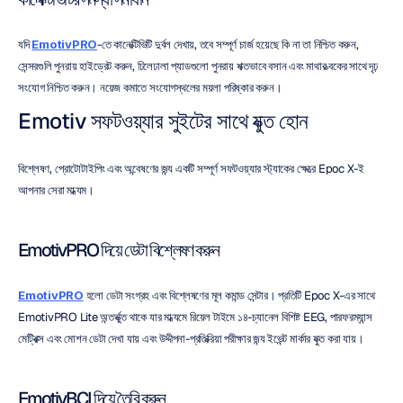
যদি 
EmotivPRO
-তে কানেক্টিভিটি দুর্বল দেখায়, তবে সম্পূর্ণ চার্জ হয়েছে কি না তা নিশ্চিত করুন, 
সেন্সরগুলি পুনরায় হাইড্রেট করুন, ঢিলেঢালা প্যাডগুলো পুনরায় শক্তভাবে বসান এবং মাথার ত্বকের সাথে দৃঢ় 
সংযোগ নিশ্চিত করুন। নয়েজ কমাতে সংযোগস্থলের ময়লা পরিষ্কার করুন।
Emotiv সফটওয়্যার সুইটের সাথে যুক্ত হোন
বিশ্লেষণ, প্রোটোটাইপিং এবং অন্বেষণের জন্য একটি সম্পূর্ণ সফটওয়্যার স্ট্যাকের ক্ষেত্রে Epoc X-ই 
আপনার সেরা মাধ্যম।
EmotivPRO দিয়ে ডেটা বিশ্লেষণ করুন
EmotivPRO
 হলো ডেটা সংগ্রহ এবং বিশ্লেষণের মূল কমান্ড সেন্টার। প্রতিটি Epoc X-এর সাথে 
EmotivPRO Lite অন্তর্ভুক্ত থাকে যার মাধ্যমে রিয়েল টাইমে ১৪-চ্যানেল বিশিষ্ট EEG, পারফরম্যান্স 
মেট্রিক্স এবং মোশন ডেটা দেখা যায় এবং উদ্দীপনা-প্রতিক্রিয়া পরীক্ষার জন্য ইভেন্ট মার্কার যুক্ত করা যায়।
EmotivBCI দিয়ে তৈরি করুন