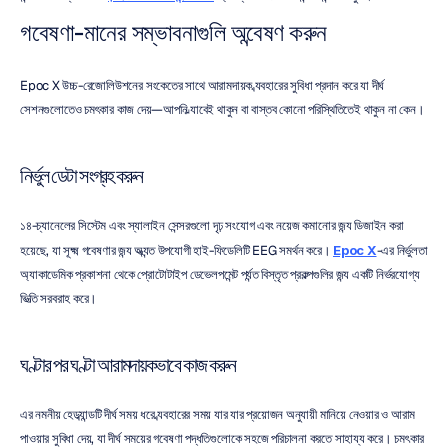
গবেষণা-মানের সম্ভাবনাগুলি অন্বেষণ করুন
Epoc X উচ্চ-রেজোলিউশনের সংকেতের সাথে আরামদায়ক ব্যবহারের সুবিধা প্রদান করে যা দীর্ঘ 
সেশনগুলোতেও চমৎকার কাজ দেয়—আপনি ল্যাবেই থাকুন বা বাস্তব কোনো পরিস্থিতিতেই থাকুন না কেন।
নির্ভুল ডেটা সংগ্রহ করুন
১৪-চ্যানেলের সিস্টেম এবং স্যালাইন সেন্সরগুলো দৃঢ় সংযোগ এবং নয়েজ কমানোর জন্য ডিজাইন করা 
হয়েছে, যা সূক্ষ্ম গবেষণার জন্য অত্যন্ত উপযোগী হাই-ফিডেলিটি EEG সমর্থন করে। 
Epoc X
-এর নির্ভুলতা 
অ্যাকাডেমিক প্রকাশনা থেকে প্রোটোটাইপ ডেভেলপমেন্ট পর্যন্ত বিস্তৃত প্রকল্পগুলির জন্য একটি নির্ভরযোগ্য 
ভিত্তি সরবরাহ করে।
ঘণ্টার পর ঘণ্টা আরামদায়কভাবে কাজ করুন
এর নমনীয় হেডব্যান্ডটি দীর্ঘ সময় ধরে ব্যবহারের সময় যার যার প্রয়োজন অনুযায়ী মানিয়ে নেওয়ার ও আরাম 
পাওয়ার সুবিধা দেয়, যা দীর্ঘ সময়ের গবেষণা পদ্ধতিগুলোকে সহজে পরিচালনা করতে সাহায্য করে। চমৎকার 