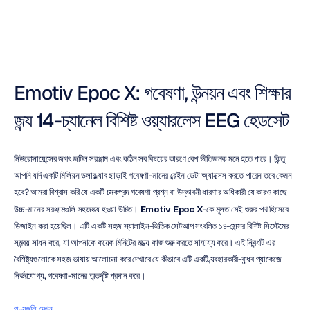
ডুওং
ট্রান
সর্বশেষ
আপডেট
২৭
অক্টো,
২০২৫
Emotiv Epoc X: গবেষণা, উন্নয়ন এবং শিক্ষার 
জন্য 14-চ্যানেল বিশিষ্ট ওয়্যারলেস EEG হেডসেট
নিউরোসায়েন্সের জগৎ জটিল সরঞ্জাম এবং কঠিন সব বিষয়ের কারণে বেশ ভীতিজনক মনে হতে পারে। কিন্তু 
আপনি যদি একটি মিলিয়ন ডলার ল্যাব ছাড়াই গবেষণা-মানের ব্রেইন ডেটা অ্যাক্সেস করতে পারেন তবে কেমন 
হবে? আমরা বিশ্বাস করি যে একটি চমকপ্রদ গবেষণা প্রশ্ন বা উদ্ভাবনী ধারণার অধিকারী যে কারও কাছে 
উচ্চ-মানের সরঞ্জামগুলি সহজলভ্য হওয়া উচিত। 
Emotiv Epoc X
-কে মূলত সেই শুরুর পথ হিসেবে 
ডিজাইন করা হয়েছিল। এটি একটি সহজ স্যালাইন-ভিত্তিক সেটআপ সংবলিত ১৪-সেন্সর বিশিষ্ট সিস্টেমের 
সমন্বয় সাধন করে, যা আপনাকে কয়েক মিনিটের মধ্যে কাজ শুরু করতে সাহায্য করে। এই নিবন্ধটি এর 
বৈশিষ্ট্যগুলোকে সহজ ভাষায় আলোচনা করে দেখাবে যে কীভাবে এটি একটি ব্যবহারকারী-বান্ধব প্যাকেজে 
নির্ভরযোগ্য, গবেষণা-মানের অন্তর্দৃষ্টি প্রদান করে।
পণ্যগুলি দেখুন