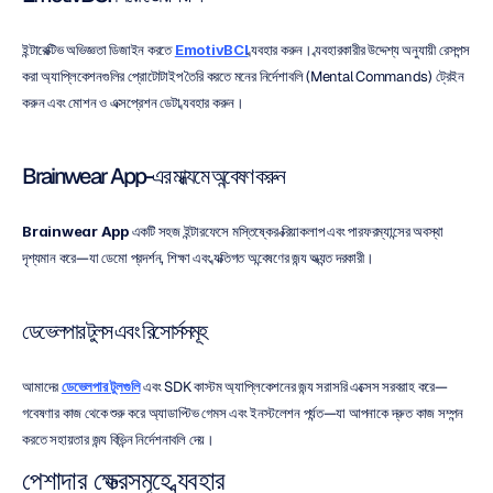
ইন্টারেক্টিভ অভিজ্ঞতা ডিজাইন করতে 
EmotivBCI
 ব্যবহার করুন। ব্যবহারকারীর উদ্দেশ্য অনুযায়ী রেসপন্স 
করা অ্যাপ্লিকেশনগুলির প্রোটোটাইপ তৈরি করতে মনের নির্দেশাবলি (Mental Commands) ট্রেইন 
করুন এবং মোশন ও এক্সপ্রেশন ডেটা ব্যবহার করুন।
Brainwear App-এর মাধ্যমে অন্বেষণ করুন
Brainwear App
 একটি সহজ ইন্টারফেসে মস্তিষ্কের ক্রিয়াকলাপ এবং পারফরম্যান্সের অবস্থা 
দৃশ্যমান করে—যা ডেমো প্রদর্শন, শিক্ষা এবং ব্যক্তিগত অন্বেষণের জন্য অত্যন্ত দরকারী।
ডেভেলপার টুলস এবং রিসোর্সসমূহ
আমাদের 
ডেভেলপার টুলগুলি
 এবং SDK কাস্টম অ্যাপ্লিকেশনের জন্য সরাসরি এক্সেস সরবরাহ করে—
গবেষণার কাজ থেকে শুরু করে অ্যাডাপ্টিভ গেমস এবং ইনস্টলেশন পর্যন্ত—যা আপনাকে দ্রুত কাজ সম্পন্ন 
করতে সহায়তার জন্য বিভিন্ন নির্দেশনাবলি দেয়।
পেশাদার ক্ষেত্রসমূহে ব্যবহার