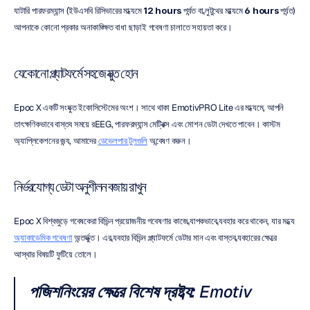
ব্যাটারি পারফরম্যান্স (ইউএসবি রিসিভারের মাধ্যমে 
12 hours
 পর্যন্ত বা ব্লুটুথের মাধ্যমে 
6 hours
 পর্যন্ত) 
আপনাকে কোনো প্রকার অনাকাঙ্ক্ষিত বাধা ছাড়াই গবেষণা চালাতে সহায়তা করে।
যেকোনো প্ল্যাটফর্মে সহজে যুক্ত হোন
Epoc X একটি সংযুক্ত ইকোসিস্টেমের অংশ। সাথে থাকা EmotivPRO Lite এর মাধ্যমে, আপনি 
তাৎক্ষণিকভাবে বাস্তব সময়ে রEEG, পারফরম্যান্স মেট্রিক্স এবং মোশন ডেটা দেখতে পাবেন। কাস্টম 
অ্যাপ্লিকেশনের জন্য, আমাদের 
ডেভেলপার টুলগুলি
 অন্বেষণ করুন।
নির্ভরযোগ্য ডেটা অনুশীলন বজায় রাখুন
Epoc X বিশ্বজুড়ে গবেষকেরা বিভিন্ন প্রয়োজনীয় গবেষণার কাজে ব্যাপকভাবে ব্যবহার করে থাকেন, যার মধ্যে 
অ্যাকাডেমিক গবেষণা
 অন্তর্ভুক্ত। এর ব্যবহার বিভিন্ন প্ল্যাটফর্মে ডেটার মান এবং বাস্তব ব্যবহারের ক্ষেত্রে 
আস্থার বিষয়টি ফুটিয়ে তোলে।
পজিশনিংয়ের ক্ষেত্রে বিশেষ দ্রষ্টব্য:
 Emotiv 