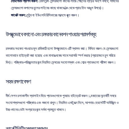
হেডসেটটি স্থাপন করুন:
 রেফারেন্স সেন্সরগুলো কানের লতির পেছনের হাড়ের অংশে বসবে; সামনের 
সেন্সরগুলো কপালের চুলের লাইনের কাছে থাকবে (ভ্রু থেকে প্রায় তিন আঙুল উপরে)।
কানেক্ট করুন:
 ব্লুটুথ বা ইউএসবি রিসিভারের মাধ্যমে যুক্ত করুন।
উপযুক্তভাবে বসানো এবং চমৎকার কানেকশন পাওয়ার পরামর্শসমূহ
চমৎকার সংকেত পাওয়ার মূল চাবিকাঠি হলো উপযুক্তভাবে এটি স্থাপন করা। নিশ্চিত করুন যে সেন্সরগুলো 
ভালোভাবে হাইড্রেট করা হয়েছে এবং মাথার ত্বকের সাথে সরাসরি স্পর্শ করছে (প্রয়োজনে চুল সরিয়ে 
দিন)। পরিষ্কার-পরিচ্ছন্নতার জন্য নিয়মিত সেন্সরের সংযোগস্থল এবং গোল্ড প্যাডগুলো পরীক্ষা করুন।
সহজ রক্ষণাবেক্ষণ
দীর্ঘ সেশন চলাকালীন স্যালাইন দিয়ে প্যাডগুলোকে পুনরায় হাইড্রেট করুন। ব্যবহারের অন্তর্বর্তী সময়ে 
সংযোগস্থলগুলো পরিষ্কার এবং শুকনো রাখুন। নিয়মিত একটু যত্ন নিলে, আপনার হেডসেটটি অবিচ্ছিন্ন ও 
উচ্চ-মানের ডেটা সংগ্রহের জন্য সর্বদা প্রস্তুত থাকবে।
কানেক্টিভিটির সমস্যা সমাধান