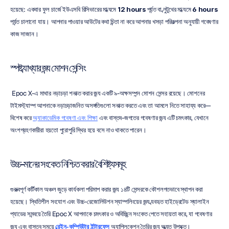
হয়েছে: একবার ফুল চার্জে ইউএসবি রিসিভারের মাধ্যমে 
12 hours
 পর্যন্ত বা ব্লুটুথের মাধ্যমে 
6 hours
পর্যন্ত চালানো যায়। আপনার পাওয়ার আউটের কথা চিন্তা না করে আপনার খসড়া পরিকল্পনা অনুযায়ী গবেষণার 
কাজ সাজান।
স্পষ্ট ব্যাখ্যার জন্য মোশন সেন্সিং
 Epoc X-এ মাথার নড়াচড়া শনাক্ত করার জন্য একটি ৯-অক্ষসম্পন্ন মোশন সেন্সর রয়েছে। মোশনের 
টাইমস্ট্যাম্প আপনাকে নড়াচড়াজনিত অসঙ্গতিগুলো সনাক্ত করতে এবং তা আমলে নিতে সাহায্য করে—
বিশেষ করে 
অ্যাকাডেমিক গবেষণা এবং শিক্ষা
 এবং বাস্তব-জগতের গবেষণার জন্য এটি চমৎকার, যেখানে 
অংশগ্রহণকারীরা হয়তো পুরোপুরি স্থির হয়ে বসে নাও থাকতে পারেন।
উচ্চ-মানের সংকেত নিশ্চিত করার বৈশিষ্ট্যসমূহ
গুরুত্বপূর্ণ কর্টিকাল অঞ্চল জুড়ে কার্যকলা পরিমাপ করার জন্য ১৪টি সেন্সরকে কৌশলগতভাবে স্থাপন করা 
হয়েছে। স্থিতিশীল সংযোগ এবং উচ্চ-রেজোলিউশন স্যাম্পলিংয়ের জন্য ব্যবহৃত হাইড্রেটেড স্যালাইন 
প্যাডের সমন্বয়ে তৈরি Epoc X আপনাকে চমৎকার ও অবিচ্ছিন্ন সংকেত পেতে সহায়তা করে, যা গবেষণার 
জন্য এবং বাস্তব সময়ে 
ব্রেইন-কম্পিউটার ইন্টারফেস
 অ্যাপ্লিকেশন তৈরির জন্য অত্যন্ত উপযুক্ত।