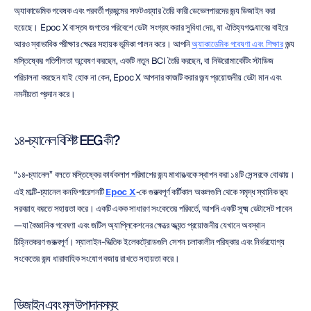
অ্যাকাডেমিক গবেষক এবং পরবর্তী প্রজন্মের সফটওয়্যার তৈরি কারী ডেভেলপারদের জন্য ডিজাইন করা 
হয়েছে। Epoc X বাস্তব জগতের পরিবেশে ডেটা সংগ্রহ করার সুবিধা দেয়, যা ঐতিহ্যগত ল্যাবের বাইরে 
আরও স্বাভাবিক পরীক্ষার ক্ষেত্রে সহায়ক ভূমিকা পালন করে। আপনি 
অ্যাকাডেমিক গবেষণা এবং শিক্ষার
 জন্য 
মস্তিষ্কের গতিশীলতা অন্বেষণ করছেন, একটি নতুন BCI তৈরি করছেন, বা নিউরোমার্কেটিং স্টাডিজ 
পরিচালনা করছেন যাই হোক না কেন, Epoc X আপনার কাজটি করার জন্য প্রয়োজনীয় ডেটা মান এবং 
নমনীয়তা প্রদান করে।
১৪-চ্যানেল বিশিষ্ট EEG কী?
“১৪-চ্যানেল” বলতে মস্তিষ্কের কার্যকলাপ পরিমাপের জন্য মাথার ত্বকে স্থাপন করা ১৪টি সেন্সরকে বোঝায়। 
এই মাল্টি-চ্যানেল কনফিগারেশনটি 
Epoc X
-কে গুরুত্বপূর্ণ কর্টিকাল অঞ্চলগুলি থেকে সমৃদ্ধ স্থানিক তথ্য 
সরবরাহ করতে সহায়তা করে। একটি একক সাধারণ সংকেতের পরিবর্তে, আপনি একটি সূক্ষ্ম ডেটাসেট পাবেন
—যা বৈজ্ঞানিক গবেষণা এবং জটিল অ্যাপ্লিকেশনের ক্ষেত্রে অত্যন্ত প্রয়োজনীয় যেখানে অবস্থান 
চিহ্নিতকরণ গুরুত্বপূর্ণ। স্যালাইন-ভিত্তিক ইলেকট্রোডগুলি সেশন চলাকালীন পরিষ্কার এবং নির্ভরযোগ্য 
সংকেতের জন্য ধারাবাহিক সংযোগ বজায় রাখতে সহায়তা করে।
ডিজাইন এবং মূল উপাদানসমূহ