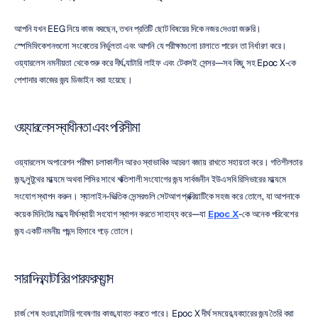
আপনি যখন EEG নিয়ে কাজ করছেন, তখন প্রতিটি ছোট বিষয়ের দিকে নজর দেওয়া জরুরি। 
স্পেসিফিকেশনগুলো সংকেতের নির্ভুলতা এবং আপনি যে পরীক্ষাগুলো চালাতে পারেন তা নির্ধারণ করে। 
ওয়্যারলেস নমনীয়তা থেকে শুরু করে দীর্ঘ ব্যাটারি লাইফ এবং টেকসই সেন্সর—সব কিছু সহ Epoc X-কে 
পেশাদার কাজের জন্য ডিজাইন করা হয়েছে।
ওয়্যারলেস স্বাধীনতা এবং পরিসীমা
ওয়্যারলেস অপারেশন পরীক্ষা চলাকালীন আরও স্বাভাবিক আচরণ বজায় রাখতে সহায়তা করে। গতিশীলতার 
জন্য ব্লুটুথের মাধ্যমে অথবা পিসির সাথে শক্তিশালী সংযোগের জন্য সার্বজনীন ইউএসবি রিসিভারের মাধ্যমে 
সংযোগ স্থাপন করুন। স্যালাইন-ভিত্তিক সেন্সরগুলি সেটআপ প্রক্রিয়াটিকে সহজ করে তোলে, যা আপনাকে 
কয়েক মিনিটের মধ্যে দীর্ঘস্থায়ী সংযোগ স্থাপন করতে সাহায্য করে—যা 
Epoc X
-কে অনেক পরিবেশের 
জন্য একটি নমনীয় পছন্দ হিসাবে গড়ে তোলে।
সারাদিন ব্যাটারির পারফরম্যান্স
চার্জ শেষ হওয়া ব্যাটারি গবেষণার কাজ ব্যাহত করতে পারে। Epoc X দীর্ঘ সময়ের ব্যবহারের জন্য তৈরি করা 