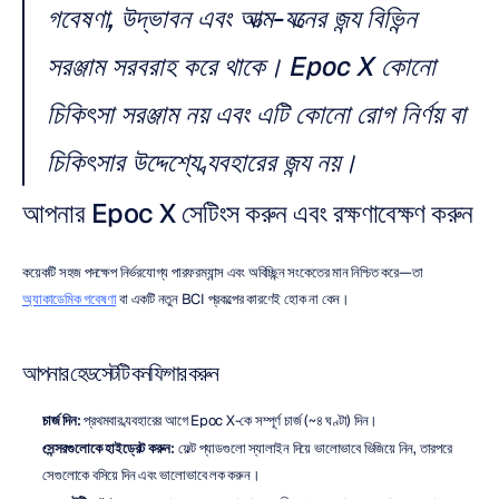
গবেষণা, উদ্ভাবন এবং আত্ম-যত্নের জন্য বিভিন্ন 
সরঞ্জাম সরবরাহ করে থাকে। Epoc X কোনো 
চিকিৎসা সরঞ্জাম নয় এবং এটি কোনো রোগ নির্ণয় বা 
চিকিৎসার উদ্দেশ্যে ব্যবহারের জন্য নয়।
আপনার Epoc X সেটিংস করুন এবং রক্ষণাবেক্ষণ করুন
কয়েকটি সহজ পদক্ষেপ নির্ভরযোগ্য পারফরম্যান্স এবং অবিচ্ছিন্ন সংকেতের মান নিশ্চিত করে—তা 
অ্যাকাডেমিক গবেষণা
 বা একটি নতুন BCI প্রকল্পের কারণেই হোক না কেন।
আপনার হেডসেটটি কনফিগার করুন
চার্জ দিন:
 প্রথমবার ব্যবহারের আগে Epoc X-কে সম্পূর্ণ চার্জ (~৪ ঘণ্টা) দিন।
সেন্সরগুলোকে হাইড্রেট করুন:
 ফেল্ট প্যাডগুলো স্যালাইন দিয়ে ভালোভাবে ভিজিয়ে নিন, তারপরে 
সেগুলোকে বসিয়ে দিন এবং ভালোভাবে লক করুন।