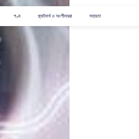
পণ্য
প্ল্যাটফর্ম ও অংশীদাররা
সহায়তা