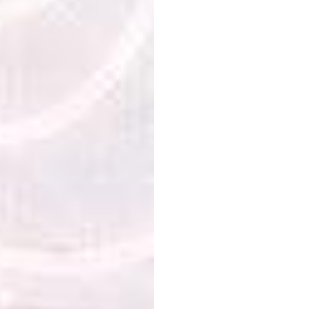
আবেগ
জ
প্রভাব
ত