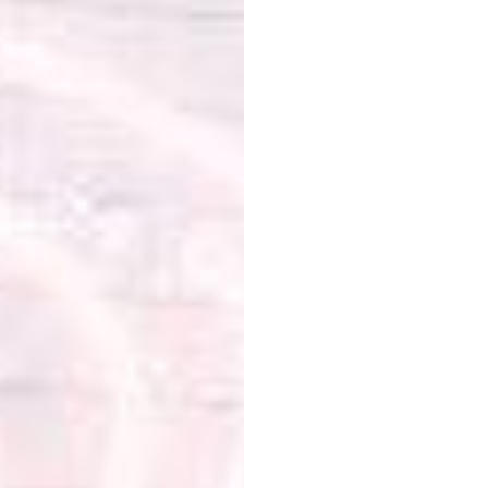
বৈশ্বিক
লিখুন
মেহুল
নায়েক
সর্বশেষ
আপডেট
১৭
আগ,