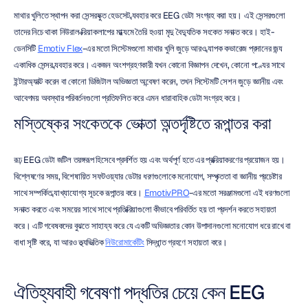
মাথার খুলিতে স্থাপন করা সেন্সরযুক্ত হেডসেট ব্যবহার করে EEG ডেটা সংগ্রহ করা হয়। এই সেন্সরগুলো 
তাদের নিচে থাকা নিউরাল ক্রিয়াকলাপের মাধ্যমে তৈরি হওয়া মৃদু বৈদ্যুতিক সংকেত সনাক্ত করে। হাই-
ডেনসিটি 
Emotiv Flex
-এর মতো সিস্টেমগুলো মাথার খুলি জুড়ে আরও ব্যাপক কভারেজ প্রদানের জন্য 
একাধিক সেন্সর ব্যবহার করে। একজন অংশগ্রহণকারী যখন কোনো বিজ্ঞাপন দেখেন, কোনো পণ্যের সাথে 
ইন্টারঅ্যাক্ট করেন বা কোনো ডিজিটাল অভিজ্ঞতা অন্বেষণ করেন, তখন সিস্টেমটি সেশন জুড়ে জ্ঞানীয় এবং 
আবেগময় অবস্থার পরিবর্তনগুলো প্রতিফলিত করে এমন ধারাবাহিক ডেটা সংগ্রহ করে।
মস্তিষ্কের সংকেতকে ভোক্তা অন্তর্দৃষ্টিতে রূপান্তর করা
রূঢ় EEG ডেটা জটিল তরঙ্গরূপ হিসেবে প্রদর্শিত হয় এবং অর্থপূর্ণ হতে এর প্রক্রিয়াকরণের প্রয়োজন হয়। 
বিশ্লেষণের সময়, বিশেষায়িত সফটওয়্যার ডেটার ধরণগুলোকে মনোযোগ, সম্পৃক্ততা বা জ্ঞানীয় প্রচেষ্টার 
সাথে সম্পর্কিত ব্যাখ্যাযোগ্য সূচকে রূপান্তর করে। 
EmotivPRO
-এর মতো সরঞ্জামগুলো এই ধরণগুলো 
সনাক্ত করতে এবং সময়ের সাথে সাথে প্রতিক্রিয়াগুলো কীভাবে পরিবর্তিত হয় তা প্রদর্শন করতে সহায়তা 
করে। এটি গবেষকদের বুঝতে সাহায্য করে যে একটি অভিজ্ঞতার কোন উপাদানগুলো মনোযোগ ধরে রাখে বা 
বাধা সৃষ্টি করে, যা আরও তথ্যভিত্তিক 
নিউরোমার্কেটিং
 সিদ্ধান্ত গ্রহণে সহায়তা করে।
ঐতিহ্যবাহী গবেষণা পদ্ধতির চেয়ে কেন EEG 