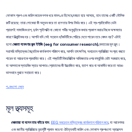
ফোকাস গ্রুপ এবং জরিপ কয়েক দশক ধরে মানদণ্ড হিসেবে ব্যবহৃত হয়ে আসছে, তবে তাদের একটি মৌলিক 
ত্রুটি রয়েছে: তারা লোকেরা কী অনুভব করে তা 
বলে
 তার উপর নির্ভর করে। এই স্ব-প্রতিবেদিত ডেটা 
প্রায়শই সামাজিক চাপ, দুর্বল স্মৃতিশক্তি বা কোনো গভীর অনুভূতিকে কথায় প্রকাশ করার নিছক অক্ষমতার 
কারণে বিভ্রান্তিকর হয়। আপনি যদি সেই সচেতন ছাঁকনিটিকে পেরিয়ে যেতে পারেন তবে কেমন হয়? এটাই 
হলো 
ভোক্তা গবেষণার জন্য ইইজি (eeg for consumer research)
 ব্যবহারের মূল মূল্য। 
সরাসরি মস্তিষ্কের বৈদ্যুতিক কার্যকলাপ পরিমাপ করে, আপনি তাৎক্ষণিক, অবচেতন প্রতিক্রিয়া সংগ্রহ করতে 
পারেন যা আচরণকে প্রভাবিত করে। এই পদ্ধতিটি বিষয়ভিত্তিক অভিজ্ঞতার ওপর বস্তুনিষ্ঠ ডেটা সরবরাহ করে, 
যা আপনাকে স্নায়বিক স্তরে আপনার শ্রোতাদের কী উত্তেজিত করে, হতাশ করে বা আকর্ষিত করে তা আরও 
ভালভাবে বুঝতে সহায়তা করে।
পণ্যগুলো দেখুন
মূল তথ্যসমূহ
ভোক্তারা যা বলেন তার বাইরে যান
: 
EEG অবচেতন মস্তিষ্কের কার্যকলাপ পরিমাপ করে
, যা আবেগময় 
এবং জ্ঞানীয় প্রতিক্রিয়ার অন্তর্দৃষ্টি প্রদান করে যা ঐতিহ্যবাহী জরিপ এবং ফোকাস গ্রুপগুলো অ্যাক্সেস 