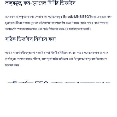
লক্ষ্যযুক্ত, কম-চ্যানেল বিশিষ্ট ডিভাইস
মনোযোগ বা সম্পৃক্ততার ওপর ফোকাস করা অধ্যয়নের জন্য, Emotiv MN8 EEG ইয়ারবাডের মতো কম-
চ্যানেলের ডিভাইসগুলো ন্যূনতম সেটআপের সাথে প্রাসঙ্গিক ডেটা সরবরাহ করতে পারে। যখন গবেষণার 
প্রশ্নগুলো স্পষ্টভাবে সংজ্ঞায়িত এবং পরিধি সীমিত হয় তখন এই সিস্টেমগুলো দরকারী।
সঠিক ডিভাইস নির্বাচন করা
প্রথমে গবেষণার উদ্দেশ্যগুলো সংজ্ঞায়িত করা ডিভাইস নির্বাচনে সহায়তা করে। অধ্যয়নের লক্ষ্যের সাথে 
হার্ডওয়্যার মেলানোর সময় পরিবেশ, অংশগ্রহণকারীর অভিজ্ঞতা এবং বিশ্লেষণাত্মক প্রয়োজনীয়তাগুলো 
বিবেচনা করুন।
একটি কার্যকর EEG ভোক্তা গবেষণা অধ্যয়ন স্থাপন 
করা
একটি চিন্তাশীল অধ্যয়ন ডিজাইন নির্ভরযোগ্য ডেটা সংগ্রহ এবং অর্থপূর্ণ অন্তর্দৃষ্টি সমর্থন করে।