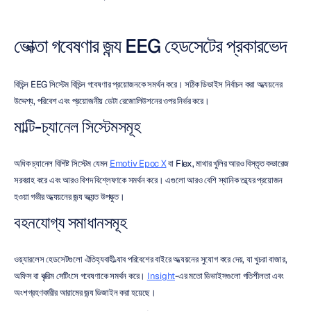
ভোক্তা গবেষণার জন্য EEG হেডসেটের প্রকারভেদ
বিভিন্ন EEG সিস্টেম বিভিন্ন গবেষণার প্রয়োজনকে সমর্থন করে। সঠিক ডিভাইস নির্বাচন করা অধ্যয়নের 
উদ্দেশ্য, পরিবেশ এবং প্রয়োজনীয় ডেটা রেজোলিউশনের ওপর নির্ভর করে।
মাল্টি-চ্যানেল সিস্টেমসমূহ
অধিক চ্যানেল বিশিষ্ট সিস্টেম যেমন 
Emotiv Epoc X
 বা Flex, মাথার খুলির আরও বিস্তৃত কভারেজ 
সরবরাহ করে এবং আরও বিশদ বিশ্লেষণকে সমর্থন করে। এগুলো আরও বেশি স্থানিক তথ্যের প্রয়োজন 
হওয়া গভীর অধ্যয়নের জন্য অত্যন্ত উপযুক্ত।
বহনযোগ্য সমাধানসমূহ
ওয়্যারলেস হেডসেটগুলো ঐতিহ্যবাহী ল্যাব পরিবেশের বাইরে অধ্যয়নের সুযোগ করে দেয়, যা খুচরা বাজার, 
অফিস বা কৃত্রিম সেটিংসে গবেষণাকে সমর্থন করে। 
Insight
-এর মতো ডিভাইসগুলো গতিশীলতা এবং 
অংশগ্রহণকারীর আরামের জন্য ডিজাইন করা হয়েছে।