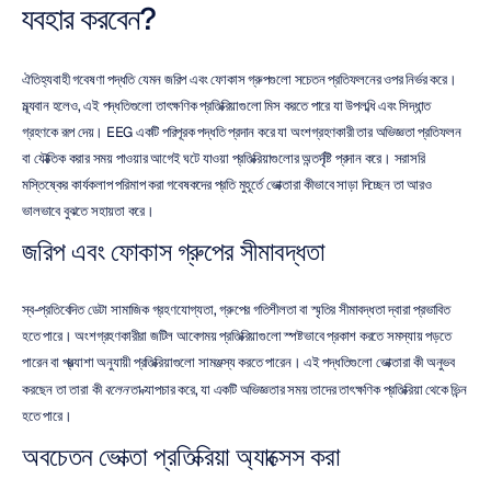
ব্যবহার করবেন?
ঐতিহ্যবাহী গবেষণা পদ্ধতি যেমন জরিপ এবং ফোকাস গ্রুপগুলো সচেতন প্রতিফলনের ওপর নির্ভর করে। 
মূল্যবান হলেও, এই পদ্ধতিগুলো তাৎক্ষণিক প্রতিক্রিয়াগুলো মিস করতে পারে যা উপলব্ধি এবং সিদ্ধান্ত 
গ্রহণকে রূপ দেয়। EEG একটি পরিপূরক পদ্ধতি প্রদান করে যা অংশগ্রহণকারী তার অভিজ্ঞতা প্রতিফলন 
বা যৌক্তিক করার সময় পাওয়ার আগেই ঘটে যাওয়া প্রতিক্রিয়াগুলোর অন্তর্দৃষ্টি প্রদান করে। সরাসরি 
মস্তিষ্কের কার্যকলাপ পরিমাপ করা গবেষকদের প্রতি মুহূর্তে ভোক্তারা কীভাবে সাড়া দিচ্ছেন তা আরও 
ভালভাবে বুঝতে সহায়তা করে।
জরিপ এবং ফোকাস গ্রুপের সীমাবদ্ধতা
স্ব-প্রতিবেদিত ডেটা সামাজিক গ্রহণযোগ্যতা, গ্রুপের গতিশীলতা বা স্মৃতির সীমাবদ্ধতা দ্বারা প্রভাবিত 
হতে পারে। অংশগ্রহণকারীরা জটিল আবেগময় প্রতিক্রিয়াগুলো স্পষ্টভাবে প্রকাশ করতে সমস্যায় পড়তে 
পারেন বা প্রত্যাশা অনুযায়ী প্রতিক্রিয়াগুলো সামঞ্জস্য করতে পারেন। এই পদ্ধতিগুলো ভোক্তারা কী অনুভব 
করছেন তা তারা কী 
বলেন
 তা ক্যাপচার করে, যা একটি অভিজ্ঞতার সময় তাদের তাৎক্ষণিক প্রতিক্রিয়া থেকে ভিন্ন 
হতে পারে।
অবচেতন ভোক্তা প্রতিক্রিয়া অ্যাক্সেস করা