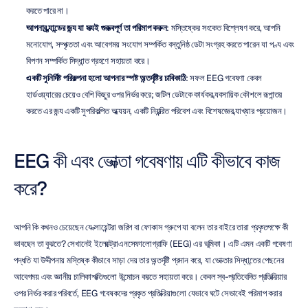
করতে পারে না।
আপনার ব্র্যান্ডের জন্য যা সত্যই গুরুত্বপূর্ণ তা পরিমাপ করুন
: মস্তিষ্কের সংকেত বিশ্লেষণ করে, আপনি 
মনোযোগ, সম্পৃক্ততা এবং আবেগময় সংযোগ সম্পর্কিত বস্তুনিষ্ঠ ডেটা সংগ্রহ করতে পারেন যা পণ্য এবং 
বিপণন সম্পর্কিত সিদ্ধান্ত গ্রহণে সহায়তা করে।
একটি সুনির্দিষ্ট পরিকল্পনা হলো আপনার স্পষ্ট অন্তর্দৃষ্টির চাবিকাঠি
: সফল EEG গবেষণা কেবল 
হার্ডওয়্যারের চেয়েও বেশি কিছুর ওপর নির্ভর করে; জটিল ডেটাকে কার্যকর ব্যবসায়িক কৌশলে রূপান্তর 
করতে এর জন্য একটি সুপরিকল্পিত অধ্যয়ন, একটি নিয়ন্ত্রিত পরিবেশ এবং বিশেষজ্ঞের ব্যাখ্যার প্রয়োজন।
EEG কী এবং ভোক্তা গবেষণায় এটি কীভাবে কাজ 
করে?
আপনি কি কখনও চেয়েছেন যে ক্লায়েন্টরা জরিপ বা ফোকাস গ্রুপে যা বলেন তার বাইরে তারা 
প্রকৃতপক্ষে
 কী 
ভাবছেন তা বুঝতে? সেখানেই ইলেক্ট্রোএনসেফালোগ্রাফি (EEG) এর ভূমিকা। এটি এমন একটি গবেষণা 
পদ্ধতি যা উদ্দীপনায় মস্তিষ্ক কীভাবে সাড়া দেয় তার অন্তর্দৃষ্টি প্রদান করে, যা ভোক্তার সিদ্ধান্তের পেছনের 
আবেগময় এবং জ্ঞানীয় চালিকাশক্তিগুলো উন্মোচন করতে সহায়তা করে। কেবল স্ব-প্রতিবেদিত প্রতিক্রিয়ার 
ওপর নির্ভর করার পরিবর্তে, EEG গবেষকদের প্রকৃত প্রতিক্রিয়াগুলো যেভাবে ঘটে সেভাবেই পরিমাপ করার 