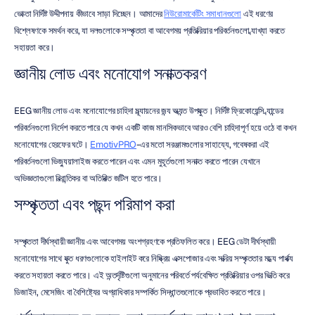
ভোক্তা নির্দিষ্ট উদ্দীপনায় কীভাবে সাড়া দিচ্ছেন। আমাদের 
নিউরোমার্কেটিং সমাধানগুলো
 এই ধরণের 
বিশ্লেষণকে সমর্থন করে, যা দলগুলোকে সম্পৃক্ততা বা আবেগময় প্রতিক্রিয়ার পরিবর্তনগুলো ব্যাখ্যা করতে 
সহায়তা করে।
জ্ঞানীয় লোড এবং মনোযোগ সনাক্তকরণ
EEG জ্ঞানীয় লোড এবং মনোযোগের চাহিদা মূল্যায়নের জন্য অত্যন্ত উপযুক্ত। নির্দিষ্ট ফ্রিকোয়েন্সি ব্যান্ডের 
পরিবর্তনগুলো নির্দেশ করতে পারে যে কখন একটি কাজ মানসিকভাবে আরও বেশি চাহিদাপূর্ণ হয়ে ওঠে বা কখন 
মনোযোগের হেরফের ঘটে। 
EmotivPRO
-এর মতো সরঞ্জামগুলোর সাহায্যে, গবেষকরা এই 
পরিবর্তনগুলো ভিজ্যুয়ালাইজ করতে পারেন এবং এমন মুহূর্তগুলো সনাক্ত করতে পারেন যেখানে 
অভিজ্ঞতাগুলো বিভ্রান্তিকর বা অতিরিক্ত জটিল হতে পারে।
সম্পৃক্ততা এবং পছন্দ পরিমাপ করা
সম্পৃক্ততা দীর্ঘস্থায়ী জ্ঞানীয় এবং আবেগময় অংশগ্রহণকে প্রতিফলিত করে। EEG ডেটা দীর্ঘস্থায়ী 
মনোযোগের সাথে যুক্ত ধরণগুলোকে হাইলাইট করে নিষ্ক্রিয় এক্সপোজার এবং সক্রিয় সম্পৃক্ততার মধ্যে পার্থক্য 
করতে সহায়তা করতে পারে। এই অন্তর্দৃষ্টিগুলো অনুমানের পরিবর্তে পর্যবেক্ষিত প্রতিক্রিয়ার ওপর ভিত্তি করে 
ডিজাইন, মেসেজিং বা বৈশিষ্ট্যের অগ্রাধিকার সম্পর্কিত সিদ্ধান্তগুলোকে প্রভাবিত করতে পারে।