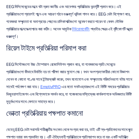
EEG মিলিসেকেন্ডের মধ্যে ঘটা দ্রুত জ্ঞানীয় এবং আবেগময় প্রতিক্রিয়ার অন্তর্দৃষ্টি প্রদান করে। এই 
প্রতিক্রিয়াগুলো প্রায়শই পছন্দ এবং আচরণ গঠনে গুরুত্বপূর্ণ ভূমিকা পালন করে। EEG ডেটা বিশ্লেষণ করে, 
গবেষকরা সম্পৃক্ততা বা অনাগ্রহের পেছনের চালিকাশক্তিগুলো অন্বেষণ করতে পারেন যা কেবল মৌখিক 
প্রতিক্রিয়ার মাধ্যমে ক্যাপচার করা কঠিন। অনেক আধুনিক 
নিউরোমার্কেটিং
 পদ্ধতির ক্ষেত্রে এই দৃষ্টিকোণটি অত্যন্ত 
গুরুত্বপূর্ণ।
রিয়েল টাইমে প্রতিক্রিয়া পরিমাপ করা
EEG সিস্টেমগুলো উচ্চ টেম্পোরাল রেজোলিউশন প্রদান করে, যা গবেষকদের প্রতি সেকেন্ডে 
প্রতিক্রিয়াগুলো কীভাবে বিবর্তিত হয় তা পরীক্ষা করার সুযোগ দেয়। যখন অংশগ্রহণকারীরা কোনো বিজ্ঞাপন 
দেখেন বা কোনো পণ্যের সাথে ইন্টারঅ্যাক্ট করেন, তখন মনোযোগ এবং সম্পৃক্ততার পরিবর্তনগুলো ঘটার সাথে 
সাথেই পর্যবেক্ষণ করা যায়। 
EmotivPRO
-এর মতো সফটওয়্যারগুলো এই নির্দিষ্ট সময়ের প্রতিক্রিয়ার 
ভিজ্যুয়ালাইজেশন এবং বিশ্লেষণকে সমর্থন করে, যা গবেষকদের মস্তিষ্কের কার্যকলাপকে অভিজ্ঞতার নির্দিষ্ট 
মুহূর্তগুলোর সাথে মেলাতে সাহায্য করে।
ভোক্তা প্রতিক্রিয়ায় পক্ষপাত কমানো
যেহেতু EEG ডেটা সরাসরি শারীরবৃত্তীয় সংকেত থেকে সংগ্রহ করা হয়, তাই এটি স্ব-প্রতিবেদনের সাথে যুক্ত 
পক্ষপাত দ্বারা কম প্রভাবিত হয়। এটি ঐতিহ্যবাহী প্রতিক্রিয়াকে প্রতিস্থাপন করে না বরং একটি অতিরিক্ত 