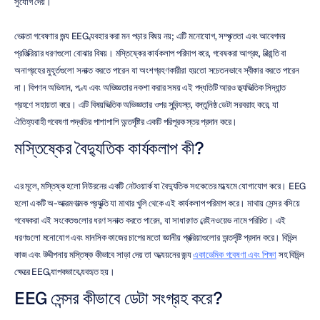
সুযোগ দেয়।
ভোক্তা গবেষণার জন্য EEG ব্যবহার করা মন পড়ার বিষয় নয়; এটি মনোযোগ, সম্পৃক্ততা এবং আবেগময় 
প্রতিক্রিয়ার ধরণগুলো বোঝার বিষয়। মস্তিষ্কের কার্যকলাপ পরিমাপ করে, গবেষকরা আগ্রহ, বিভ্রান্তি বা 
অনাগ্রহের মুহূর্তগুলো সনাক্ত করতে পারেন যা অংশগ্রহণকারীরা হয়তো সচেতনভাবে স্বীকার করতে পারেন 
না। বিপণন অভিযান, পণ্য এবং অভিজ্ঞতার নকশা করার সময় এই পদ্ধতিটি আরও তথ্যভিত্তিক সিদ্ধান্ত 
গ্রহণে সহায়তা করে। এটি বিষয়ভিত্তিক অভিজ্ঞতার ওপর সুবিন্যস্ত, বস্তুনিষ্ঠ ডেটা সরবরাহ করে, যা 
ঐতিহ্যবাহী গবেষণা পদ্ধতির পাশাপাশি অন্তর্দৃষ্টির একটি পরিপূরক স্তর প্রদান করে।
মস্তিষ্কের বৈদ্যুতিক কার্যকলাপ কী?
এর মূলে, মস্তিষ্ক হলো নিউরনের একটি নেটওয়ার্ক যা বৈদ্যুতিক সংকেতের মাধ্যমে যোগাযোগ করে। EEG 
হলো একটি অ-আক্রমণাত্মক প্রযুক্তি যা মাথার খুলি থেকে এই কার্যকলাপ পরিমাপ করে। মাথায় সেন্সর বসিয়ে 
গবেষকরা এই সংকেতগুলোর ধরণ সনাক্ত করতে পারেন, যা সাধারণত ব্রেইনওয়েভ নামে পরিচিত। এই 
ধরণগুলো মনোযোগ এবং মানসিক কাজের চাপের মতো জ্ঞানীয় প্রক্রিয়াগুলোর অন্তর্দৃষ্টি প্রদান করে। বিভিন্ন 
কাজ এবং উদ্দীপনায় মস্তিষ্ক কীভাবে সাড়া দেয় তা অধ্যয়নের জন্য 
একাডেমিক গবেষণা এবং শিক্ষা
 সহ বিভিন্ন 
ক্ষেত্রে EEG ব্যাপকভাবে ব্যবহৃত হয়।
EEG সেন্সর কীভাবে ডেটা সংগ্রহ করে?