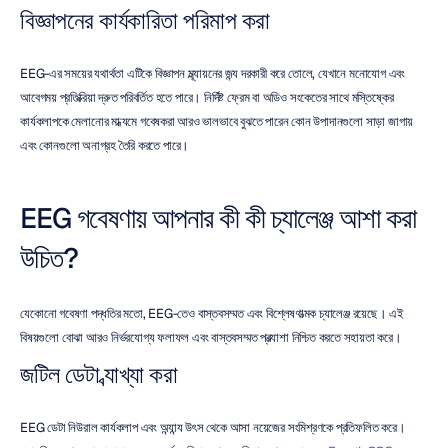
বিজ্ঞাপনের কার্যকারিতা পরিমাপ করা
EEG-এর সময়ের যথার্থতা এটিকে বিজ্ঞাপন মূল্যায়নের জন্য দরকারী করে তোলে, যেখানে মনোযোগ এবং 
আবেগময় প্রতিক্রিয়া দ্রুত পরিবর্তিত হতে পারে। নির্দিষ্ট ফ্রেম বা অডিও সংকেতের সাথে মস্তিষ্কের 
কার্যকলাপকে মেলানোর মাধ্যমে গবেষকরা আরও ভালভাবে বুঝতে পারেন কোন উপাদানগুলো সাড়া জাগায় 
এবং কোনগুলো অনাগ্রহ তৈরি করতে পারে।
EEG গবেষণায় আপনার কী কী চ্যালেঞ্জ আশা করা 
উচিত?
যেকোনো গবেষণা পদ্ধতির মতো, EEG-তেও বাস্তবসম্মত এবং বিশ্লেষণাত্মক চ্যালেঞ্জ রয়েছে। এই 
বিষয়গুলো বোঝা আরও নির্ভরযোগ্য ফলাফল এবং বাস্তবসম্মত প্রত্যাশা নিশ্চিত করতে সহায়তা করে।
জটিল ডেটা ব্যাখ্যা করা
EEG ডেটা নিউরাল কার্যকলাপ এবং অন্যান্য উৎস থেকে আসা নয়েজের সংমিশ্রণকে প্রতিফলিত করে। 