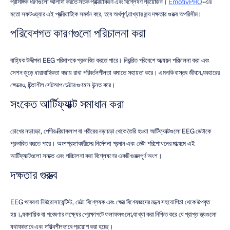
প্রাসঙ্গিক ধরণগুলো আলাদা করতে সতর্ক প্রক্রিয়াকরণ এবং বিশ্লেষণ প্রয়োজন। 
EmotivPRO
-এর 
মতো সফটওয়্যার এই প্রক্রিয়াটিকে সমর্থন করে, তবে অর্থপূর্ণ ব্যাখ্যার জন্য দক্ষতার গুরুত্ব অপরিসীম।
পরিবেশগত কারণগুলো পরিচালনা করা
বাহ্যিক উদ্দীপনা EEG পরিমাপকে প্রভাবিত করতে পারে। নিয়ন্ত্রিত পরিবেশে অধ্যয়ন পরিচালনা করা এবং 
সেশন জুড়ে ধারাবাহিকতা বজায় রাখা পরিবর্তনশীলতা কমাতে সহায়তা করে। এমনকি বাস্তব জীবনে ব্যবহারের 
ক্ষেত্রেও, চিন্তাশীল সেটআপ ডেটার গুণমান উন্নত করে।
সংকেত আর্টিফ্যাক্ট সমাধান করা
চোখের নড়াচড়া, পেশীর ক্রিয়াকলাপ বা শরীরের নড়াচড়া থেকে তৈরি হওয়া আর্টিফ্যাক্টগুলো EEG ডেটাকে 
প্রভাবিত করতে পারে। অংশগ্রহণকারীদের নির্দেশনা প্রদান এবং ডেটা পরিশোধনের মাধ্যমে এই 
আর্টিফ্যাক্টগুলো সনাক্ত এবং পরিচালনা করা বিশ্লেষণের একটি গুরুত্বপূর্ণ অংশ।
দক্ষতার গুরুত্ব
EEG গবেষণা নিউরোসায়েন্টিস্ট, ডেটা বিশ্লেষক এবং ক্ষেত্র বিশেষজ্ঞদের মধ্যে সহযোগিতা থেকে উপকৃত 
হয়। ব্যবসায়িক বা গবেষণার লক্ষ্যের প্রেক্ষাপটে ফলাফলগুলো ব্যাখ্যা করা নিশ্চিত করে যে প্রাপ্ত তথ্যগুলো 
যথাযথভাবে এবং দায়িত্বশীলভাবে প্রয়োগ করা হচ্ছে।