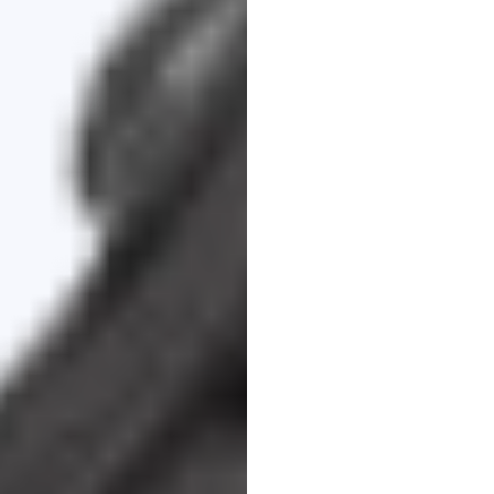
একটি
সম্
নির্দেশিক
Emotiv
সর্বশেষ
আপডেট
২৩
ফেব,