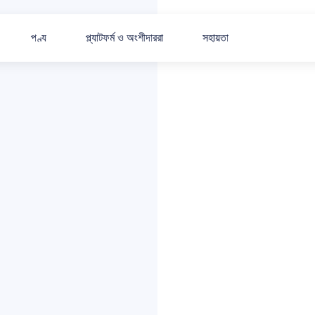
পণ্য
প্ল্যাটফর্ম ও অংশীদাররা
সহায়তা