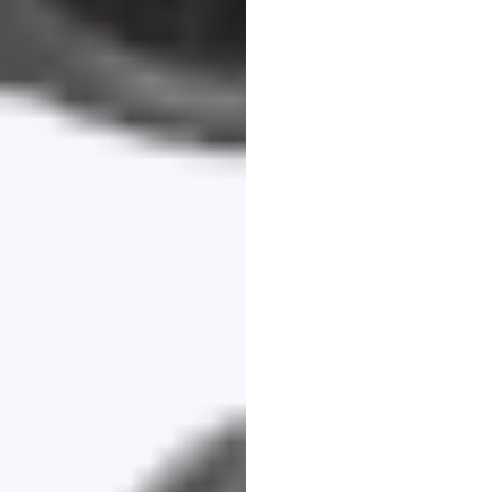
বিক্রয়ের
জন
(EEG