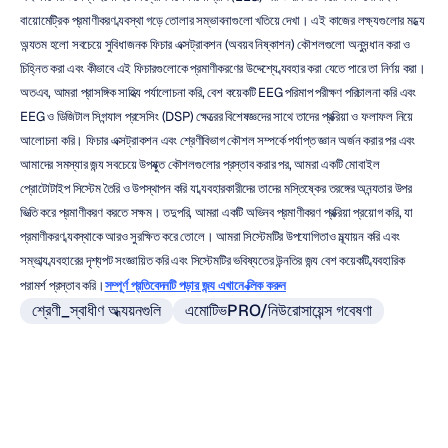
বায়োমেট্রিক প্রমাণীকরণ ব্যবস্থা গড়ে তোলার সম্ভাবনাগুলো খতিয়ে দেখা। এই কাজের লক্ষ্যগুলোর মধ্যে 
অন্যতম হলো সবচেয়ে সুবিধাজনক ফিচার এক্সট্রাকশন (অবয়ব নিষ্কাশন) কৌশলগুলো অনুসন্ধান করা ও 
চিহ্নিত করা এবং কীভাবে এই ফিচারগুলোকে প্রমাণীকরণের উদ্দেশ্যে ব্যবহার করা যেতে পারে তা নির্ণয় করা। 
অতএব, আমরা প্রাসঙ্গিক সাহিত্য পর্যালোচনা করি, বেশ কয়েকটি EEG পরিমাপ পরীক্ষণ পরিচালনা করি এবং 
EEG ও ডিজিটাল সিগন্যাল প্রসেসিং (DSP) ক্ষেত্রের বিশেষজ্ঞদের সাথে তাদের প্রক্রিয়া ও ফলাফল নিয়ে 
আলোচনা করি। ফিচার এক্সট্রাকশন এবং শ্রেণীবিভাগ কৌশল সম্পর্কে পর্যাপ্ত জ্ঞান অর্জন করার পর এবং 
আমাদের সমস্যার জন্য সবচেয়ে উপযুক্ত কৌশলগুলোর প্রস্তাব করার পর, আমরা একটি মোবাইল 
প্রোটোটাইপ সিস্টেম তৈরি ও উপস্থাপন করি যা ব্যবহারকারীদের তাদের মস্তিষ্কের তরঙ্গের অনন্যতার উপর 
ভিত্তি করে প্রমাণীকরণ করতে সক্ষম। তদুপরি, আমরা একটি অভিনব প্রমাণীকরণ প্রক্রিয়া প্রয়োগ করি, যা 
প্রমাণীকরণ ব্যবস্থাকে আরও সুরক্ষিত করে তোলে। আমরা সিস্টেমটির উপযোগিতাও মূল্যায়ন করি এবং 
সম্ভাব্য ব্যবহারের দৃশ্যপট সংজ্ঞায়িত করি এবং সিস্টেমটির ভবিষ্যতের উন্নতির জন্য বেশ কয়েকটি ব্যবহারিক 
পরামর্শ প্রস্তাব করি।
সম্পূর্ণ প্রতিবেদনটি পড়ার জন্য এখানে ক্লিক করুন
শ্রেণী_স্বাধীণ অধ্যয়নগুলি
এমোটিভPRO/নিউরোসায়েন্স গবেষণা