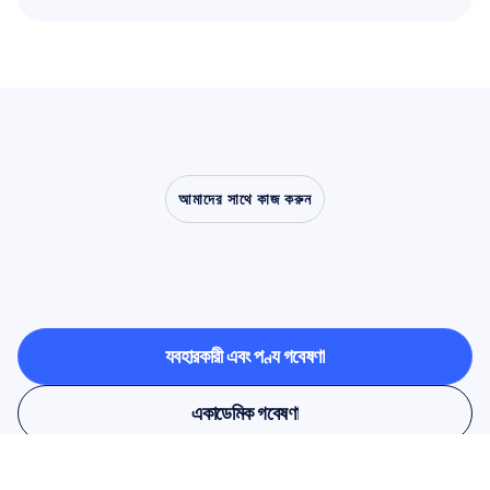
আরো পড়ুন
আমাদের সাথে কাজ করুন
ল্যাবরেটরির
বাইরে
এসে
নিউরোসায়েন্স
কী
করতে
সক্ষম,
তা
নিজে
দেখে
নিন
ব্যবহারকারী এবং পণ্য গবেষণা
ব্যবহারকারী এবং পণ্য গবেষণা
একাডেমিক গবেষণা
একাডেমিক গবেষণা