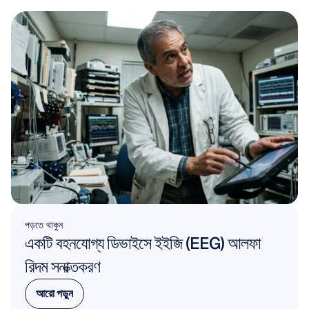
পড়তে থাকুন
একটি বহনযোগ্য ডিভাইসে ইইজি (EEG) আলফা 
রিদম সনাক্তকরণ
আরো পড়ুন