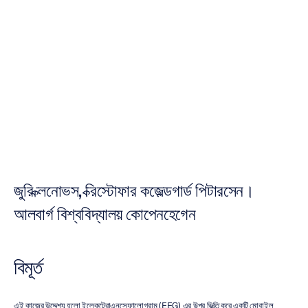
ক্লাসিফিকেশন
সিস্টেমের
উন্নয়ন
নুরি
জাভিদ
সর্বশেষ
আপডেট
৯
জুন,
২০১২
জুরি ক্লনোভস, ক্রিস্টোফার কজেল্ডগার্ড পিটারসেন। 
আলবার্গ বিশ্ববিদ্যালয় কোপেনহেগেন
বিমূর্ত
এই কাজের উদ্দেশ্য হলো ইলেকট্রোএনসেফালোগ্রাম (EEG) এর উপর ভিত্তি করে একটি মোবাইল 