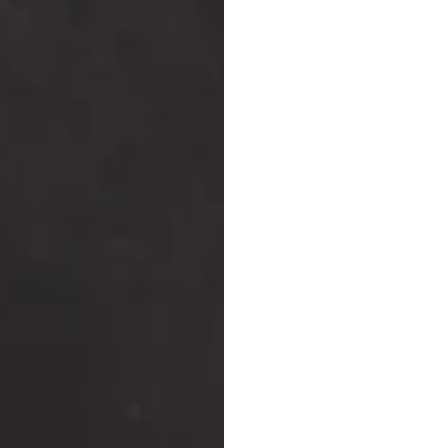
ইইজি
হ
Emotiv
সর্বশেষ
আপডেট
১২
জানু,