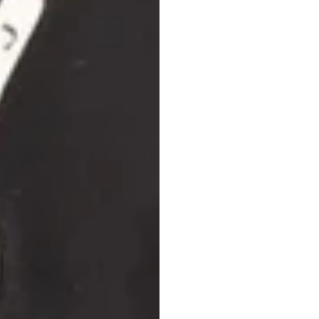
দ্য
আল্টি