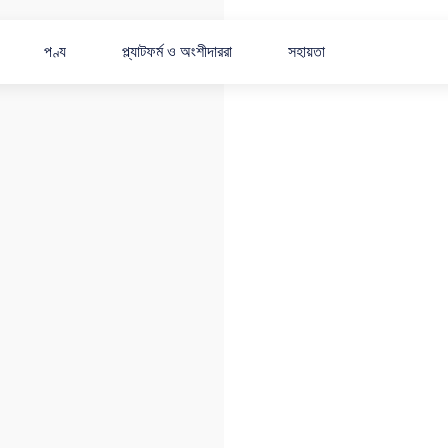
পণ্য
প্ল্যাটফর্ম ও অংশীদাররা
সহায়তা