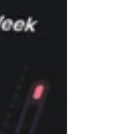
বাইটস!
নুরি
জাভিত
সর্বশেষ
আপডেট
২
ডিসে,