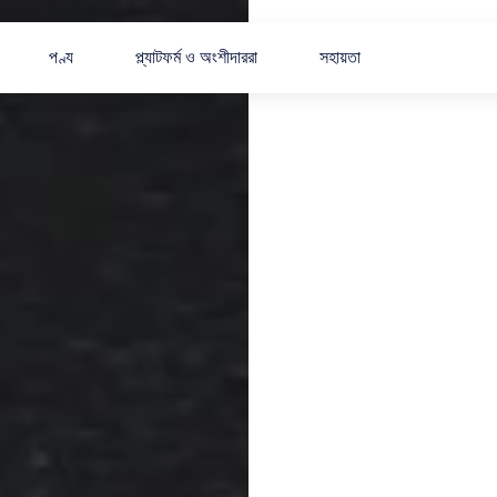
পণ্য
প্ল্যাটফর্ম ও অংশীদাররা
সহায়তা