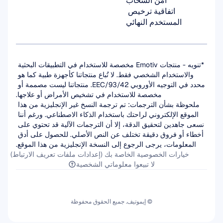
أمن السحاب
اتفاقية ترخيص 
المستخدم النهائي
*تنويه - منتجات Emotiv مخصصة للاستخدام في التطبيقات البحثية 
والاستخدام الشخصي فقط. لا تُباع منتجاتنا كأجهزة طبية كما هو 
محدد في التوجيه الأوروبي 93/42/EEC. منتجاتنا ليست مصممة أو 
مخصصة للاستخدام في تشخيص الأمراض أو علاجها.
ملحوظة بشأن الترجمات: تم ترجمة النسخ غير الإنجليزية من هذا 
الموقع الإلكتروني لراحتك باستخدام الذكاء الاصطناعي. ورغم أننا 
نسعى جاهدين لتحقيق الدقة، إلا أن الترجمات الآلية قد تحتوي على 
أخطاء أو فروق دقيقة تختلف عن النص الأصلي. للحصول على أدق 
المعلومات، يرجى الرجوع إلى النسخة الإنجليزية من هذا الموقع.
خيارات الخصوصية الخاصة بك (إعدادات ملفات تعريف الارتباط)
لا تبيعوا معلوماتي الشخصية
© إيموتيف. جميع الحقوق محفوظة