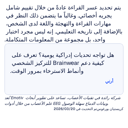
يتم تحديد عسر القراءة عادةً من خلال تقييم شامل 
يجريه أخصائي. وغالباً ما يتضمن ذلك النظر في 
مهارات القراءة والتهجئة واللغة لدى الشخص، 
بالإضافة إلى تاريخه التعليمي. إنه ليس مجرد اختبار 
واحد، بل مجموعة من المعلومات المتكاملة.
هل تواجه تحديات إدراكية يومية؟ تعرف على 
كيفية دعم Brainwear للتركيز الشخصي 
وأنماط الاسترخاء بمرور الوقت.
أرني
أرني
تُعد Emotiv شركة رائدة في تقنيات الأعصاب، تساعد على تطوير أبحاث 
علم الأعصاب من خلال أدوات EEG وبيانات الدماغ سهلة الوصول.
كريستيان بورغوس
تم التحديث في 20‏/03‏/2026
تخطيط كهربية الدماغ الكمي (qEEG)
مخطط كهربية الدماغ الشوائب
لعقود من الزمن، اعتمد الأطباء السريريون على