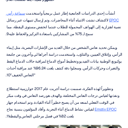
أنشأت إحدى الدراسات الجامعية إطار عمل برمجياً واستخدمت 
سماعة رأس 
EPOC
 لاكتشاف تشتت الانتباه أثناء المحاضرات. وتم إرسال تنبيهات عبر رسائل 
نصية اهتزازية إلى الهواتف المحمولة للطلاب عندما انخفض مستوى اليقظة، مما 
سمح لـ 75% من المشاركين باستعادة التركيز والحفاظ عليه9.
ويمكن تحديد نعاس الشخص من خلال العديد من الإشارات البصرية، مثل إيماء 
الرأس، وإغلاق العينين، والتثاؤب. واستخدمت دراسة أجراها لي وآخرون من جامعة 
بوكيونغ الوطنية بيانات الفيديو وتخطيط أمواج الدماغ لمراقبة حالات الدماغ اليقظ 
والتغيرات وحركات الرأس. وسجلوا دقة كشف بلغت 96.24% عند مراقبة أحداث 
"النعاس الخفيف"10.
وتطويراً لهذه الفكرة، صممت دراسة أجريت عام 2017 خوارزمية استطلاع 
ونفذتها لقياس درجات النعاس المختلفة. والهدف هو رصد النعاس في وقت مبكر 
في الوقت الفعلي لمنعه من أن يصبح خطيراً أثناء القيادة. وتم استخدام جهاز 
Emotiv EPOC
 لقياس نشاط الدماغ أثناء التجربة. وأفاد المؤلفون بنسبة نجاح 
بلغت 82% في فصل مرحلتي النعاس واليقظة11.