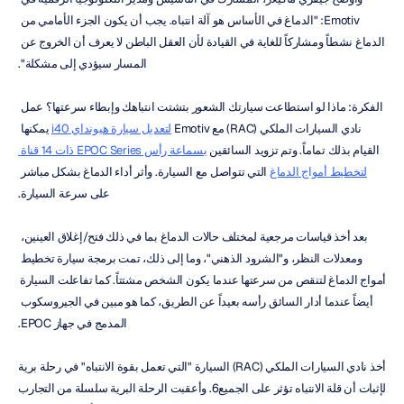
Emotiv: "الدماغ في الأساس هو آلة انتباه. يجب أن يكون الجزء الأمامي من 
الدماغ نشطاً ومشاركاً للغاية في القيادة لأن العقل الباطن لا يعرف أن الخروج عن 
المسار سيؤدي إلى مشكلة".
الفكرة: ماذا لو استطاعت سيارتك الشعور بتشتت انتباهك وإبطاء سرعتها؟ عمل 
نادي السيارات الملكي (RAC) مع Emotiv 
لتعديل سيارة هيونداي i40
 يمكنها 
القيام بذلك تماماً. وتم تزويد السائقين 
بسماعة رأس EPOC Series ذات 14 قناة 
لتخطيط أمواج الدماغ
 التي تتواصل مع السيارة. وأثر أداء الدماغ بشكل مباشر 
على سرعة السيارة.
بعد أخذ قياسات مرجعية لمختلف حالات الدماغ بما في ذلك فتح/إغلاق العينين، 
ومعدلات النظر، و"الشرود الذهني"، وما إلى ذلك، تمت برمجة سيارة تخطيط 
أمواج الدماغ لتنقص من سرعتها عندما يكون الشخص مشتتاً. كما تفاعلت السيارة 
أيضاً عندما أدار السائق رأسه بعيداً عن الطريق، كما هو مبين في الجيروسكوب 
المدمج في جهاز EPOC.
أخذ نادي السيارات الملكي (RAC) السيارة "التي تعمل بقوة الانتباه" في رحلة برية 
لإثبات أن قلة الانتباه تؤثر على الجميع6. وأعقبت الرحلة البرية سلسلة من التجارب 