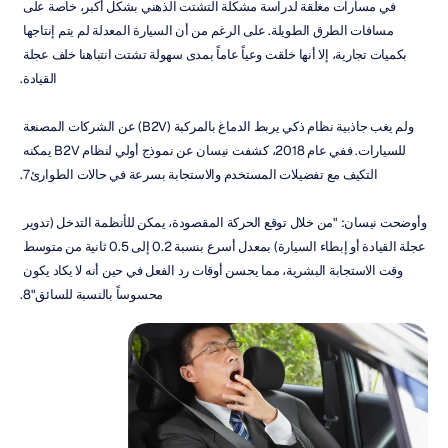
في مسارات مغلقة لدراسة مشكلة التشتت الذهني بشكل أكبر، خاصة على 
مسافات الطرق الطويلة. على الرغم من أن السيارة المعدلة لم يتم إنتاجها 
بكميات تجارية، إلا أنها خلقت وعياً عاماً بمدى سهولة تشتت انتباهنا خلف عجلة 
القيادة.
ولم يغب جاذبية نظام ذكي يربط الدماغ بالمركبة (B2V) عن الشركات المصنعة 
للسيارات. ففي عام 2018، كشفت نيسان عن نموذج أولي لنظام B2V يمكنه 
التكيف مع تفضيلات المستخدم والاستجابة بسرعة في حالات الطوارئ7.
وأوضحت نيسان: "من خلال توقع الحركة المقصودة، يمكن للأنظمة التدخل (تدوير 
عجلة القيادة أو إبطاء السيارة) بمعدل أسرع بنسبة 0.2 إلى 0.5 ثانية من متوسط 
وقت الاستجابة البشرية، مما يحسن أوقات رد الفعل في حين أنه لا يكاد يكون 
محسوساً بالنسبة للسائق"8.