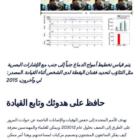
يتم قياس تخطيط أمواج الدماغ جنباً إلى جنب مع الإشارات البصرية 
مثل التثاؤب لتحديد فقدان اليقظة لدى الشخص أثناء القيادة. المصدر: 
لي وآخرون، 2015
حافظ على هدوئك وتابع القيادة
تهدف الأمم المتحدة إلى خفض الوفيات والإصابات الناجمة عن حوادث المرور 
على الطرق إلى النصف بحلول عام 203012. ويمكن للعلماء والمهندسين معرفة 
كيف يفكر السائقون المشتتون وتصميم مركبات لمساعدتهم. وهذا أمر ممكن 