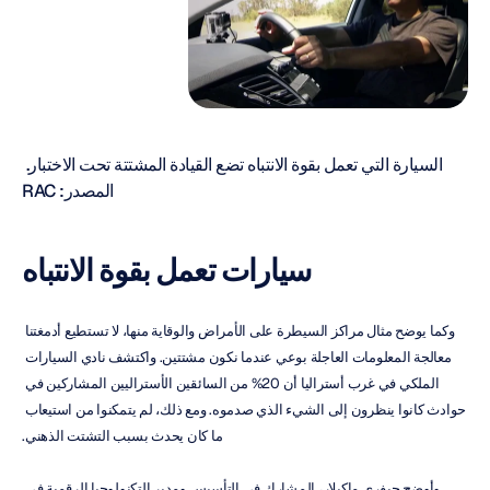
السيارة التي تعمل بقوة الانتباه تضع القيادة المشتتة تحت الاختبار. 
المصدر: RAC
سيارات تعمل بقوة الانتباه
وكما يوضح مثال مراكز السيطرة على الأمراض والوقاية منها، لا تستطيع أدمغتنا 
معالجة المعلومات العاجلة بوعي عندما نكون مشتتين. واكتشف نادي السيارات 
الملكي في غرب أستراليا أن 20% من السائقين الأستراليين المشاركين في 
حوادث كانوا ينظرون إلى الشيء الذي صدموه. ومع ذلك، لم يتمكنوا من استيعاب 
ما كان يحدث بسبب التشتت الذهني.
وأوضح جيفري ماكيلار، المشارك في التأسيس ومدير التكنولوجيا الرقمية في 