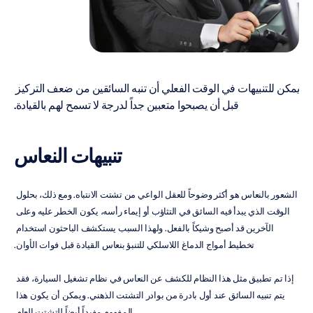
يمكن للتنبيهات في الوقت الفعلي أن تنبه السائقين من ضعف التركيز 
قبل أن يصبحوا متعبين جداً لدرجة لا تسمح لهم بالقيادة.
تنبيهات النعاس
الشعور بالنعاس هو أكثر وضوحاً للعقل الواعي من تشتت الانتباه. ومع ذلك، بحلول 
الوقت الذي يبدأ فيه السائق في التثاؤب أو إيماء رأسه، يكون الخطر عليه وعلى 
الآخرين قد أصبح وشيكاً بالفعل. ولهذا السبب يستكشف الباحثون استخدام 
تخطيط أمواج الدماغ اللاسلكي للتنبؤ بنعاس القيادة قبل فوات الأوان.
إذا تم تطبيق مثل هذا النظام للكشف عن النعاس في نظام تشغيل السيارة، فقد 
يتم تنبيه السائق عند أول بادرة من بوادر التشتت الذهني. ويمكن أن يكون هذا 
المفهوم مفيداً أيضاً للتشتت العام.