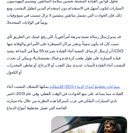
تحاول قوانين القيادة المشتتة تحسين سلامة السائقين. ويصمم المهندسون 
السيارات لتكون أسهل في الاستخدام دون استخدام اليدين لتقليل التشتت. ومع 
ذلك، فإن الحوادث التي تشمل سائقين مشتتين لا تزال تتسبب في تسع وفيات 
يومياً في الولايات المتحدة3.
قد يبدو إرسال رسالة نصية سريعة أمراً فورياً، لكن رفع عينيك عن الطريق لأي 
سبب كان قد يكون مميتاً. وتقدر مراكز السيطرة على الأمراض والوقاية منها 
(CDC) أن إرسال الرسائل النصية أثناء القيادة بسرعة 55 ميلاً في الساعة يشبه 
قيادة السيارة على طول ملعب كرة قدم وعيناك مغمضتان4. ويمكن أن يحدث 
التشتت أثناء القيادة لأسباب عديدة، مثل التعب، أو الانزعاج، أو تعاطي المخدرات 
أو الكحول.
سماعات تخطيط أمواج الدماغ (EEG) اللاسلكية
 يمكنها اكتشاف التشتت أثناء 
القيادة، مما يساعد على منع الحوادث في الوقت الفعلي. وفي عام 2013، اختبر 
نادي السيارات الملكي في غرب أستراليا هذه النظرية من خلال بناء سيارته 
الخاصة التي تعمل بتخطيط أمواج الدماغ.