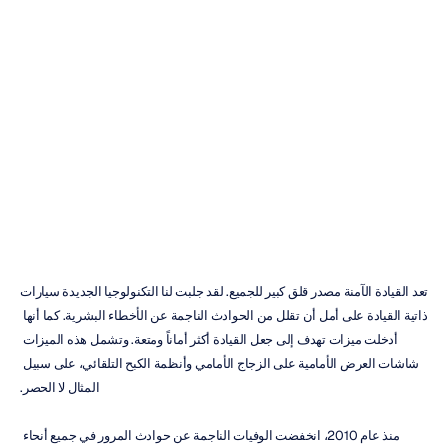
كهرباء
الدماغ
المحمول
منع
القيادة
المشتتة
إتش
بي
دوران
تم
التحديث
في
10‏/04‏/2024
تعد القيادة الآمنة مصدر قلق كبير للجميع. لقد جلبت لنا التكنولوجيا الجديدة سيارات 
ذاتية القيادة على أمل أن تقلل من الحوادث الناجمة عن الأخطاء البشرية. كما أنها 
أدخلت ميزات تهدف إلى جعل القيادة أكثر أماناً ومتعة. وتشمل هذه الميزات 
شاشات العرض الأمامية على الزجاج الأمامي وأنظمة الكبح التلقائي، على سبيل 
المثال لا الحصر.
منذ عام 2010، انخفضت الوفيات الناجمة عن حوادث المرور في جميع أنحاء 