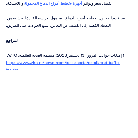
بفضل سعر وتوافر 
أجهزة تخطيط أمواج الدماغ المحمولة
 واللاسلكية.
يستخدم الباحثون تخطيط أمواج الدماغ المحمول لدراسة القيادة المشتتة من 
اليقظة الذهنية إلى الكشف عن النعاس، لمنع الحوادث على الطريق.
المراجع
1 إصابات حوادث المرور. (13 ديسمبر 2023). منظمة الصحة العالمية: WHO. 
https://www.who.int/news-room/fact-sheets/detail/road-traffic-
injuries
2 مادور، كيفن ب. وأنتوني د. واجنر. (1 أبريل 2019). التكاليف المتعددة لتعدد 
المهام. 
PubMed Central
 (PMC). 
www.ncbi.nlm.nih.gov/pmc/articles/PMC7075496
3
القيادة المشتتة
. (2023). NHTSA. ‏
https://www.nhtsa.gov/risky-
driving/distracted-driving
4
القيادة المشتتة | سلامة النقل | مركز الإصابات | CDC
. (د.ت.). 