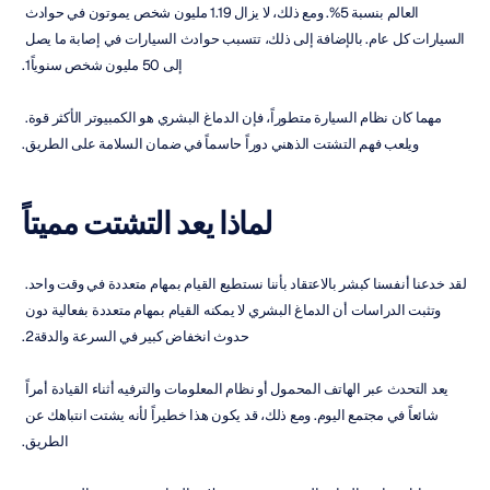
العالم بنسبة 5%. ومع ذلك، لا يزال 1.19 مليون شخص يموتون في حوادث 
السيارات كل عام. بالإضافة إلى ذلك، تتسبب حوادث السيارات في إصابة ما يصل 
إلى 50 مليون شخص سنوياً1.
مهما كان نظام السيارة متطوراً، فإن الدماغ البشري هو الكمبيوتر الأكثر قوة. 
ويلعب فهم التشتت الذهني دوراً حاسماً في ضمان السلامة على الطريق.
لماذا يعد التشتت مميتاً
لقد خدعنا أنفسنا كبشر بالاعتقاد بأننا نستطيع القيام بمهام متعددة في وقت واحد. 
وتثبت الدراسات أن الدماغ البشري لا يمكنه القيام بمهام متعددة بفعالية دون 
حدوث انخفاض كبير في السرعة والدقة2.
يعد التحدث عبر الهاتف المحمول أو نظام المعلومات والترفيه أثناء القيادة أمراً 
شائعاً في مجتمع اليوم. ومع ذلك، قد يكون هذا خطيراً لأنه يشتت انتباهك عن 
الطريق.