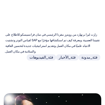
مافريك
نغوين
تم
التحديث
في
16‏/04‏/2019
زارت ليزا برنهارد من رويترز مقرنا الرئيسي في سان فرانسيسكو للاطلاع على 
تقنيتنا العصبية، ومعرفة كيف تم استكشافها مؤخرًا مع SAP لقياس التوتر وتشتيت 
الانتباه علميًا في مكان العمل وتقديم استراتيجيات جديدة لتحسين العافية 
والسلامة في مكان العمل.
فئة_مدونة
فئة_الأخبار
فئة_الفيديوهات