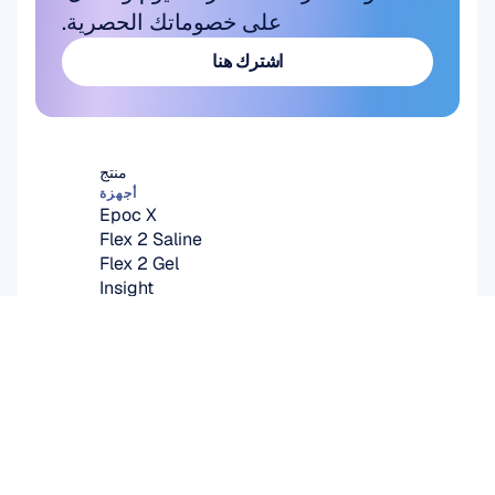
على خصوماتك الحصرية.
اشترك هنا
اشترك هنا
منتج
أجهزة
Epoc X
Flex 2 Saline
Flex 2 Gel
Insight
MN8
الإكسسوارات
برمجيات
Emotiv Studio
EmotivPRO
Emotiv Play
EmotivBCI
BrainViz