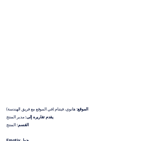
مسؤول
منتج
–
هانوي،
فيتنام
دوك
نغوين
تم
التحديث
في
29‏/10‏/2025
الموقع:
 هانوي، فيتنام (في الموقع مع فريق الهندسة)
يقدم تقاريره إلى:
 مدير المنتج
القسم:
 المنتج
حول Emotiv