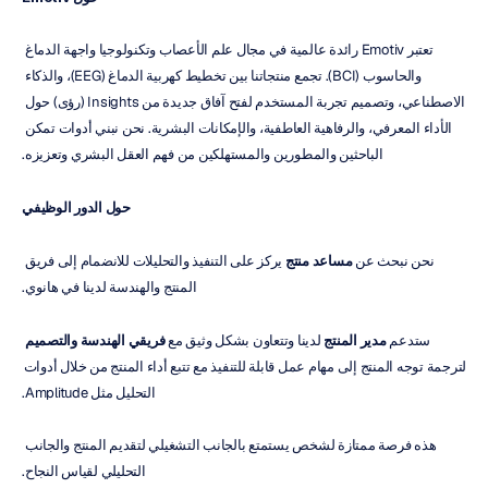
تعتبر Emotiv رائدة عالمية في مجال علم الأعصاب وتكنولوجيا واجهة الدماغ 
والحاسوب (BCI). تجمع منتجاتنا بين تخطيط كهربية الدماغ (EEG)، والذكاء 
الاصطناعي، وتصميم تجربة المستخدم لفتح آفاق جديدة من Insights (رؤى) حول 
الأداء المعرفي، والرفاهية العاطفية، والإمكانات البشرية. نحن نبني أدوات تمكن 
الباحثين والمطورين والمستهلكين من فهم العقل البشري وتعزيزه.
حول الدور الوظيفي
نحن نبحث عن 
مساعد منتج
 يركز على التنفيذ والتحليلات للانضمام إلى فريق 
المنتج والهندسة لدينا في هانوي.
ستدعم 
مدير المنتج
 لدينا وتتعاون بشكل وثيق مع 
فريقي الهندسة والتصميم
لترجمة توجه المنتج إلى مهام عمل قابلة للتنفيذ مع تتبع أداء المنتج من خلال أدوات 
التحليل مثل Amplitude.
هذه فرصة ممتازة لشخص يستمتع بالجانب التشغيلي لتقديم المنتج والجانب 
التحليلي لقياس النجاح.