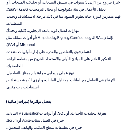
خبرة تتراوح بين 1 إلى 3 سنوات في تنسيق المنتجات، أو تحليلات المنتجات، أو 
تحليل الأعمال في بيئة تكنولوجية أو مجال البرمجيات كخدمة (SaaS).
فهم متمرس لدورة حياة تطوير المنتج، بما في ذلك مرحلة الاستكشاف وتحديد 
المتطلبات.
مهارات اتصال قوية باللغة الإنجليزية (كتابة وتحدثاً).
الإلمام بـ JIRA وConfluence وFigma وAmplitude (أو أدوات مماثلة مثل
Mixpanel أو GA4).
اهتمام قوي بالتفاصيل والقدرة على إدارة أولويات متعددة.
التفكير القائم على المبادئ الأولى والاستعداد للخروج من منطقة الراحة 
الخاصة بك.
نهج عملي وإيجابي مع اهتمام ممتاز بالتفاصيل.
الارتياح في التعامل مع البيانات، وجداول البيانات، والرؤى الكمية لاستخلاص
استنتاجات ذات مغزى.
يفضل توافرها (ميزات إضافية)
معرفة بتحليلات الأحداث، أو SQL، أو أدوات تvisualisation البيانات.
خبرة في العمل ببيئات Agile أو Scrum.
خبرة في تطبيقات سطح المكتب والهاتف المحمول.