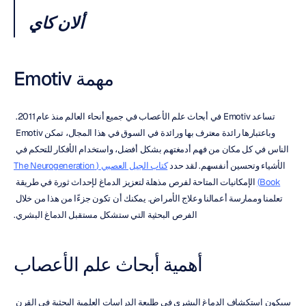
ألان كاي
مهمة Emotiv
تساعد Emotiv في أبحاث علم الأعصاب في جميع أنحاء العالم منذ عام 2011. 
وباعتبارها رائدة معترف بها ورائدة في السوق في هذا المجال، تمكن Emotiv 
الناس في كل مكان من فهم أدمغتهم بشكل أفضل، واستخدام الأفكار للتحكم في 
الأشياء وتحسين أنفسهم. لقد حدد 
كتاب الجيل العصبي (The Neurogeneration 
Book)
 الإمكانيات المتاحة لفرص مذهلة لتعزيز الدماغ لإحداث ثورة في طريقة 
تعلمنا وممارسة أعمالنا وعلاج الأمراض. يمكنك أن تكون جزءًا من هذا من خلال 
الفرص البحثية التي ستشكل مستقبل الدماغ البشري.
أهمية أبحاث علم الأعصاب
سيكون استكشاف الدماغ البشري في طليعة الدراسات العلمية البحثية في القرن 