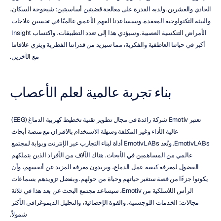
الحادي والعشرين. ولديه القدرة على معالجة قضيتين أساسيتين: شيخوخة السكان، 
والبيئة التكنولوجية المعقدة. وسيساعدنا الفهم الأعمق عالميًا في تحسين علاجات 
الأمراض التنكسية العصبية. وسيؤدي هذا إلى تعدد التطبيقات، واكتساب Insight 
أكبر في حياتنا العاطفية والفكرية، مما سيزيد من قدراتنا الفطرية ويثري علاقاتنا 
مع الآخرين.
بناء تجربة عالمية لعلم الأعصاب
تعتبر Emotiv شركة رائدة في مجال تطوير تقنية تخطيط كهربية الدماغ (EEG) 
عالية الأداء وغير المكلفة وسهلة الاستخدام بالاقتران مع منصة أبحاث 
EmotivLABs. وتُعد EmotivLABs أداة لبناء التجارب عبر الإنترنت وبوابة لمجتمع 
عالمي من المساهمين في الأبحاث. هناك الآلاف من الأفراد الذين يتملكهم 
الفضول لمعرفة كيفية عمل الدماغ، ويريدون معرفة المزيد عن أنفسهم، وأن 
يكونوا جزءًا من قصة ستغير حياتهم وحياة من حولهم. وبفضل تزويدهم بسماعات 
الرأس اللاسلكية من Emotiv، سيساعد مجتمع البحث عن بعد هذا في ثلاثة 
مجالات: الخدمات اللوجستية، والقوة الإحصائية، والتحليل الديموغرافي الأكثر 
شمولاً.