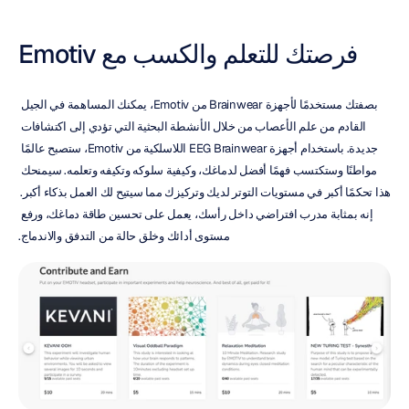
فرصتك للتعلم والكسب مع Emotiv
بصفتك مستخدمًا لأجهزة Brainwear من Emotiv، يمكنك المساهمة في الجيل 
القادم من علم الأعصاب من خلال الأنشطة البحثية التي تؤدي إلى اكتشافات 
جديدة. باستخدام أجهزة EEG Brainwear اللاسلكية من Emotiv، ستصبح عالمًا 
مواطنًا وستكتسب فهمًا أفضل لدماغك، وكيفية سلوكه وتكيفه وتعلمه. سيمنحك 
هذا تحكمًا أكبر في مستويات التوتر لديك وتركيزك مما سيتيح لك العمل بذكاء أكبر. 
إنه بمثابة مدرب افتراضي داخل رأسك، يعمل على تحسين طاقة دماغك، ورفع 
مستوى أدائك وخلق حالة من التدفق والاندماج.