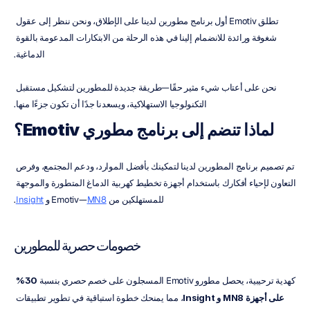
تطلق Emotiv أول برنامج مطورين لدينا على الإطلاق، ونحن ننظر إلى عقول 
شغوفة ورائدة للانضمام إلينا في هذه الرحلة من الابتكارات المدعومة بالقوة 
الدماغية.
نحن على أعتاب شيء مثير حقًا—طريقة جديدة للمطورين لتشكيل مستقبل 
التكنولوجيا الاستهلاكية، ويسعدنا جدًا أن تكون جزءًا منها.
لماذا تنضم إلى برنامج مطوري Emotiv؟
تم تصميم برنامج المطورين لدينا لتمكينك بأفضل الموارد، ودعم المجتمع، وفرص 
التعاون لإحياء أفكارك باستخدام أجهزة تخطيط كهربية الدماغ المتطورة والموجهة 
للمستهلكين من Emotiv—
MN8
 و 
Insight
.
خصومات حصرية للمطورين
كهدية ترحيبية، يحصل مطورو Emotiv المسجلون على خصم حصري بنسبة 
30%
على أجهزة MN8 و Insight
، مما يمنحك خطوة استباقية في تطوير تطبيقات 