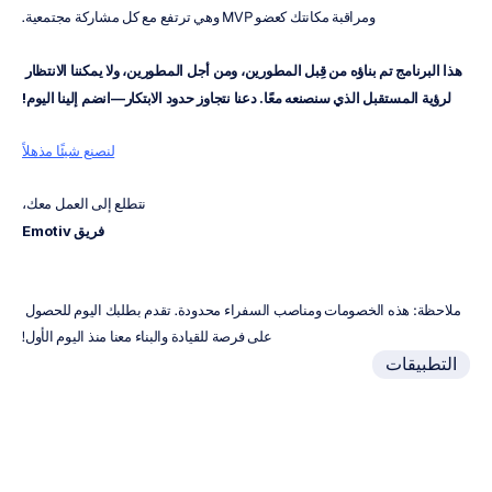
ومراقبة مكانتك كعضو MVP وهي ترتفع مع كل مشاركة مجتمعية.
هذا البرنامج تم بناؤه من قِبل المطورين، ومن أجل المطورين، ولا يمكننا الانتظار 
لرؤية المستقبل الذي سنصنعه معًا. دعنا نتجاوز حدود الابتكار—انضم إلينا اليوم!
لنصنع شيئًا مذهلاً
نتطلع إلى العمل معك،
فريق Emotiv
ملاحظة: هذه الخصومات ومناصب السفراء محدودة. تقدم بطلبك اليوم للحصول 
على فرصة للقيادة والبناء معنا منذ اليوم الأول!
التطبيقات