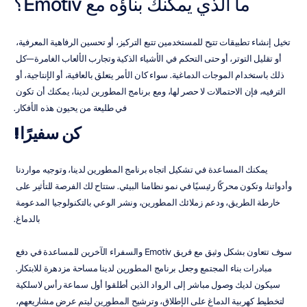
ما الذي يمكنك بناؤه مع Emotiv؟
تخيل إنشاء تطبيقات تتيح للمستخدمين تتبع التركيز، أو تحسين الرفاهية المعرفية، 
أو تقليل التوتر، أو حتى التحكم في الأشياء الذكية وتجارب الألعاب الغامرة—كل 
ذلك باستخدام الموجات الدماغية. سواء كان الأمر يتعلق بالعافية، أو الإنتاجية، أو 
الترفيه، فإن الاحتمالات لا حصر لها، ومع برنامج المطورين لدينا، يمكنك أن تكون 
في طليعة من يحيون هذه الأفكار.
كن سفيرًا!
يمكنك المساعدة في تشكيل اتجاه برنامج المطورين لدينا، وتوجيه مواردنا 
وأدواتنا، وتكون محركًا رئيسيًا في نمو نظامنا البيئي. ستتاح لك الفرصة للتأثير على 
خارطة الطريق، ودعم زملائك المطورين، ونشر الوعي بالتكنولوجيا المدعومة 
بالدماغ.
سوف تتعاون بشكل وثيق مع فريق Emotiv والسفراء الآخرين للمساعدة في دفع 
مبادرات بناء المجتمع وجعل برنامج المطورين لدينا مساحة مزدهرة للابتكار. 
سيكون لديك وصول مباشر إلى الرواد الذين أطلقوا أول سماعة رأس لاسلكية 
لتخطيط كهربية الدماغ على الإطلاق، وترشيح المطورين ليتم عرض مشاريعهم، 