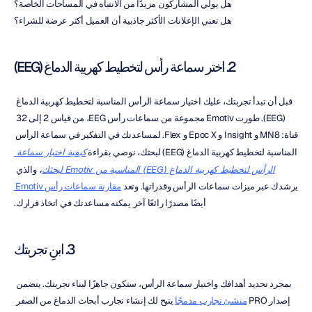
هل يولي المشاركون مزيدًا من الانتباه في المساحات الخاصة؟
هل تعني الإعلانات الأكثر جاذبية أن العميل أكثر عرضة للشراء؟
2. اختر سماعة رأس لتخطيط كهربية الدماغ (EEG)
قبل أن تبدأ تجربتك، عليك اختيار سماعة الرأس المناسبة لتخطيط كهربية الدماغ 
(EEG). طورت Emotiv مجموعة من سماعات رأس EEG، من قياس 2 إلى 32 
قناة: MN8 و Insight و Epoc X و Flex. لمساعدتك في التفكير في سماعة الرأس 
المناسبة لتخطيط كهربية الدماغ (EEG) لبحثك، نوصي بقراءة 
كيفية اختيار سماعة 
الرأس لتخطيط كهربية الدماغ (EEG) المناسبة من Emotiv لبحثك
، 
والذي 
يرشدك عبر ميزات سماعات الرأس وقدراتها. وتعد 
مقارنة سماعات رأس Emotiv 
أيضًا مصدرًا رائعًا آخر يمكنه مساعدتك في اتخاذ قرارك.
3. ابنِ تجربتك
بمجرد تحديد أهدافك واختيار سماعة الرأس، ستكون جاهزًا لبناء تجربتك. يتضمن 
إصدار PRO 
منشئ تجارب مدمجًا
 يتيح لك إنشاء تجارب أبحاث الدماغ من الصفر 