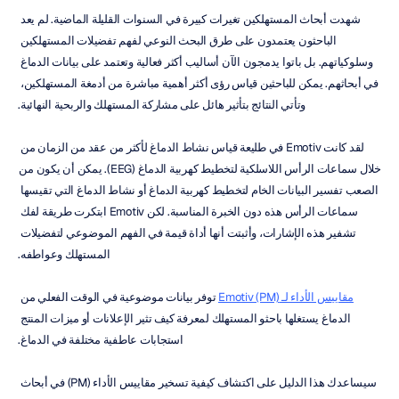
شهدت أبحاث المستهلكين تغيرات كبيرة في السنوات القليلة الماضية. لم يعد 
الباحثون يعتمدون على طرق البحث النوعي لفهم تفضيلات المستهلكين 
وسلوكياتهم. بل باتوا يدمجون الآن أساليب أكثر فعالية وتعتمد على بيانات الدماغ 
في أبحاثهم. يمكن للباحثين قياس رؤى أكثر أهمية مباشرة من أدمغة المستهلكين، 
وتأتي النتائج بتأثير هائل على مشاركة المستهلك والربحية النهائية.
لقد كانت Emotiv في طليعة قياس نشاط الدماغ لأكثر من عقد من الزمان من 
خلال سماعات الرأس اللاسلكية لتخطيط كهربية الدماغ (EEG). يمكن أن يكون من 
الصعب تفسير البيانات الخام لتخطيط كهربية الدماغ أو نشاط الدماغ التي تقيسها 
سماعات الرأس هذه دون الخبرة المناسبة. لكن Emotiv ابتكرت طريقة لفك 
تشفير هذه الإشارات، وأثبتت أنها أداة قيمة في الفهم الموضوعي لتفضيلات 
المستهلك وعواطفه.
مقاييس الأداء لـ Emotiv (PM)
 توفر بيانات موضوعية في الوقت الفعلي من 
الدماغ يستغلها باحثو المستهلك لمعرفة كيف تثير الإعلانات أو ميزات المنتج 
استجابات عاطفية مختلفة في الدماغ.
سيساعدك هذا الدليل على اكتشاف كيفية تسخير مقاييس الأداء (PM) في أبحاث 