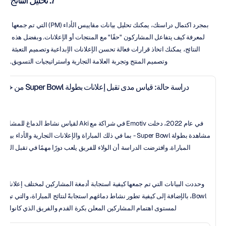
7. تحليل النتائج
بمجرد اكتمال دراستك، يمكنك تحليل بيانات مقاييس الأداء (PM) التي تم جمعها 
لمعرفة كيف يتفاعل المشاركون "حقًا" مع المنتجات أو الإعلانات. وبفضل هذه 
النتائج، يمكنك اتخاذ قرارات فعالة تحسن الإعلانات الإبداعية وتصميم التعبئة 
وتصميم المنتج وتجربة العلامة التجارية واستراتيجيات التسويق.
الأ
للإع
وح
لمستوى اهتمام المشاركين المعلن بكرة القدم والفريق الذي كانوا يشج