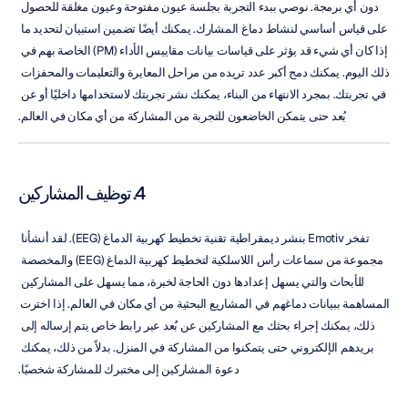
دون أي برمجة. نوصي ببدء التجربة بجلسة عيون مفتوحة وعيون مغلقة للحصول 
على قياس أساسي لنشاط دماغ المشارك. يمكنك أيضًا تضمين استبيان لتحديد ما 
إذا كان أي شيء قد يؤثر على قياسات بيانات مقاييس الأداء (PM) الخاصة بهم في 
ذلك اليوم. يمكنك دمج أكبر عدد تريده من مراحل المعايرة والتعليمات والمحفزات 
في تجربتك. بمجرد الانتهاء من البناء، يمكنك نشر تجربتك لاستخدامها داخليًا أو عن 
بُعد حتى يتمكن الخاضعون للتجربة من المشاركة من أي مكان في العالم.
4. توظيف المشاركين
تفخر Emotiv بنشر ديمقراطية تقنية تخطيط كهربية الدماغ (EEG). لقد أنشأنا 
مجموعة من سماعات رأس اللاسلكية لتخطيط كهربية الدماغ (EEG) والمخصصة 
للأبحاث والتي يسهل إعدادها دون الحاجة لخبرة، مما يسهل على المشاركين 
المساهمة ببيانات دماغهم في المشاريع البحثية من أي مكان في العالم. إذا اخترت 
ذلك، يمكنك إجراء بحثك مع المشاركين عن بُعد عبر رابط خاص يتم إرساله إلى 
بريدهم الإلكتروني حتى يتمكنوا من المشاركة في المنزل. بدلاً من ذلك، يمكنك 
دعوة المشاركين إلى مختبرك للمشاركة شخصيًا.