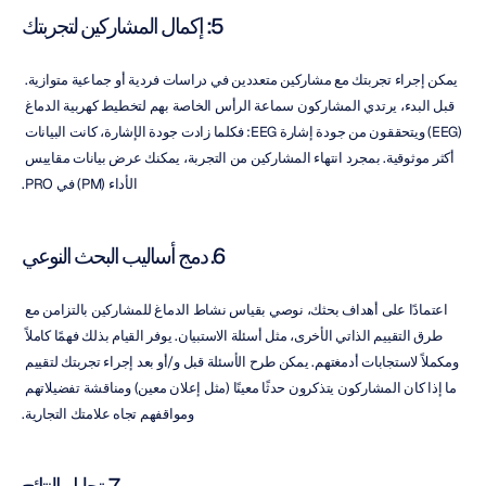
5: إكمال المشاركين لتجربتك
يمكن إجراء تجربتك مع مشاركين متعددين في دراسات فردية أو جماعية متوازية. 
قبل البدء، يرتدي المشاركون سماعة الرأس الخاصة بهم لتخطيط كهربية الدماغ 
(EEG) ويتحققون من جودة إشارة EEG: فكلما زادت جودة الإشارة، كانت البيانات 
أكثر موثوقية. بمجرد انتهاء المشاركين من التجربة، يمكنك عرض بيانات مقاييس 
الأداء (PM) في PRO.
6. دمج أساليب البحث النوعي
اعتمادًا على أهداف بحثك، نوصي بقياس نشاط الدماغ للمشاركين بالتزامن مع 
طرق التقييم الذاتي الأخرى، مثل أسئلة الاستبيان. يوفر القيام بذلك فهمًا كاملاً 
ومكملاً لاستجابات أدمغتهم. يمكن طرح الأسئلة قبل و/أو بعد إجراء تجربتك لتقييم 
ما إذا كان المشاركون يتذكرون حدثًا معينًا (مثل إعلان معين) ومناقشة تفضيلاتهم 
ومواقفهم تجاه علامتك التجارية.