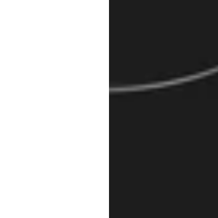
ال
دانيال
ألميدا
تم
التحديث
في
25‏/01‏/