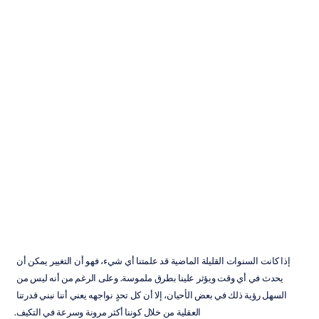
كيفية
تعزيز
المرونة
الذهنية،
والقدرة
على
الصمود،
والاستيعاب
ميهول
ناياك
تم
التحديث
في
29‏/06‏/2023
إذا كانت السنوات القليلة الماضية قد علمتنا أي شيء، فهو أن التغيير يمكن أن 
يحدث في أي وقت ويؤثر علينا بطرق ملموسة. وعلى الرغم من أنه ليس من 
السهل رؤية ذلك في بعض الأحيان، إلا أن كل تحدٍ نواجهه يعني أننا نبني قدرتنا 
العقلية من خلال كوننا أكثر مرونة وسرعة في التكيف.