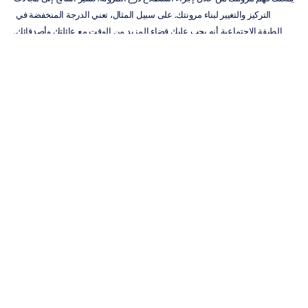
التركيز والتغيير لبناء مرونتك. على سبيل المثال، تعني الدرجة المنخفضة في 
الطبقة الاجتماعية أنه يجب عليك قضاء المزيد من الوقت مع عائلتك وأصدقائك.
بشكل عام، من الجيد أن تعترف بالأشياء الرائعة التي قمت بها ثم تفكر في ما 
يمكنك القيام به بشكل مختلف لبناء مرونتك.
المرونة والفشل
في العديد من كتبه، أشار سير ريتشارد برانسون إلى أن كيفية تعامل الأشخاص 
المرنين مع الفشل هي ما يميز الأشخاص الناجحين عن الآخرين. وأوضح قائلاً: 
"الفشل هو أحد أسرار النجاح لأن بعضًا من أفضل الأفكار تنشأ من رماد عمل 
تجاري مغلق."
 إن أقوى رواد الأعمال والقادة هم أولئك الذين مروا ببعض 
الإخفاقات وأثبتوا مرونتهم في مواجهة الشدائد. ويقول برانسون: 
"المرونة هي 
إحدى السمات المميزة لرجل الأعمال الذي يمكنه الاستمرار في العمل على 
المدى الطويل".