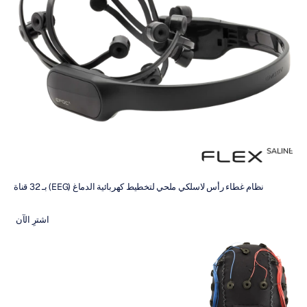
نظام غطاء رأس لاسلكي ملحي لتخطيط كهربائية الدماغ (EEG) بـ 32 قناة
اشترِ الآن 