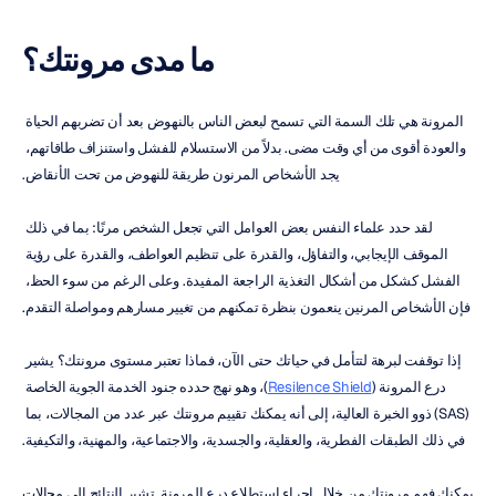
ما مدى مرونتك؟
المرونة هي تلك السمة التي تسمح لبعض الناس بالنهوض بعد أن تضربهم الحياة 
والعودة أقوى من أي وقت مضى. بدلاً من الاستسلام للفشل واستنزاف طاقاتهم، 
يجد الأشخاص المرنون طريقة للنهوض من تحت الأنقاض.
لقد حدد علماء النفس بعض العوامل التي تجعل الشخص مرنًا: بما في ذلك 
الموقف الإيجابي، والتفاؤل، والقدرة على تنظيم العواطف، والقدرة على رؤية 
الفشل كشكل من أشكال التغذية الراجعة المفيدة. وعلى الرغم من سوء الحظ، 
فإن الأشخاص المرنين ينعمون بنظرة تمكنهم من تغيير مسارهم ومواصلة التقدم.
إذا توقفت لبرهة لتتأمل في حياتك حتى الآن، فماذا تعتبر مستوى مرونتك؟ يشير 
درع المرونة (
Resilence Shield
)، وهو نهج حدده جنود الخدمة الجوية الخاصة 
(SAS) ذوو الخبرة العالية، إلى أنه يمكنك تقييم مرونتك عبر عدد من المجالات، بما 
في ذلك الطبقات الفطرية، والعقلية، والجسدية، والاجتماعية، والمهنية، والتكيفية.
يمكنك فهم مرونتك من خلال إجراء استطلاع درع المرونة. تشير النتائج إلى مجالات 