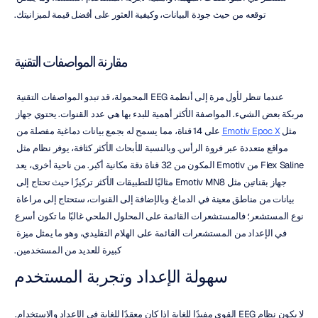
توقعه من حيث جودة البيانات، وكيفية العثور على أفضل قيمة لميزانيتك.
مقارنة المواصفات التقنية
عندما تنظر لأول مرة إلى أنظمة EEG المحمولة، قد تبدو المواصفات التقنية 
مربكة بعض الشيء. المواصفة الأكثر أهمية للبدء بها هي عدد القنوات. يحتوي جهاز 
مثل 
Emotiv Epoc X
 على 14 قناة، مما يسمح له بجمع بيانات دماغية مفصلة من 
مواقع متعددة عبر فروة الرأس. وبالنسبة للأبحاث الأكثر كثافة، يوفر نظام مثل 
Flex Saline من Emotiv المكون من 32 قناة دقة مكانية أكبر. من ناحية أخرى، يعد 
جهاز بقناتين مثل Emotiv MN8 مثاليًا للتطبيقات الأكثر تركيزًا حيث تحتاج إلى 
بيانات من مناطق معينة في الدماغ. وبالإضافة إلى القنوات، ستحتاج إلى مراعاة 
نوع المستشعر؛ فالمستشعرات القائمة على المحلول الملحي غالبًا ما تكون أسرع 
في الإعداد من المستشعرات القائمة على الهلام التقليدي، وهو ما يمثل ميزة 
كبيرة للعديد من المستخدمين.
سهولة الإعداد وتجربة المستخدم
لا يكون نظام EEG القوي مفيدًا للغاية إذا كان معقدًا للغاية في الإعداد والاستخدام. 