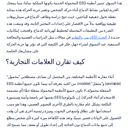
هذا السوق. تتميز أنظمة EEG المحمولة الحديثة بكونها لاسلكية تمامًا، مما يمنحك 
الحرية لقياس نشاط الدماغ أثناء حركة الشخص. وتعتبر حرية الحركة هذه بمثابة 
نقطة تحول حقيقية للباحثين، حيث تتيح دراسة وظائف الدماغ في سيناريوهات 
طبيعية وواقعية بدلاً من الاقتصار على إعدادات المختبر الثابتة. وقد وسعت هذه 
القدرة من التطبيقات المحتملة لتخطيط كهربائية الدماغ، وافتتحت إمكانيات 
جديدة لـ 
البحث الأكاديمي والتعليم
 في مجالات مثل الدراسات العصبية والمعالجة 
السمعية. عند التسوق لشراء جهاز، فكر في الكيفية التي قد تؤثر بها حرية الحركة 
على مشاريعك الخاصة.
كيف تقارن العلامات التجارية؟
أثناء مقارنة الأنظمة المختلفة، من المحتمل أن تصادف مصطلحي "محمول" 
(portable) و"متنقل" (mobile). من الجيد معرفة أنه بينما تكون جميع أنظمة EEG 
المتنقلة محمولة، لا تكون جميع الأنظمة المحمولة متنقلة حقًا (أي مصممة 
للاستخدام أثناء الحركة). إن تكنولوجيا EEG نفسها غير باضعة وآمنة وميسورة 
التكلفة بشكل عام مقارنة بالطرق الأخرى للتصوير العصبي، وهذا هو سبب 
استخدامها على نطاق واسع في البحوث. وميزة رئيسية أخرى هي أن وقت 
الحصول على البيانات قصير نسبيًا. وتعد هذه الكفاءة ميزة كبيرة لأي شخص يتطلع 
إلى جمع بيانات الدماغ دون الحاجة إلى إعداد طويل أو معقد، مما يسمح لك 