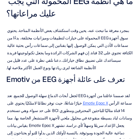
ما هي أنظمة EEG المحمولة التي يجب 
عليك مراعاتها؟
بمجرد معرفة ما تبحث عنه، يحين وقت استكشاف بعض الأنظمة المتاحة. يحتوي 
سوق أجهزة EEG المحمولة على خيارات لتطبيقات وميزانيات مختلفة، بدءًا من 
سماعات الأذن التي يمكن الوصول إليها بقناتين إلى سماعات رأس بحثية عالية 
الكثافة تحتوي على 32 قناة. إن فهم الشركات الرائدة وما يجعل تكنولوجيتها فريدة 
سيساعدك على تضييق نطاق خياراتك. دعنا نلقي نظرة على عدد قليل من 
الأنظمة الشائعة لنرى ريادتها ونوع العمل الأكثر ملاءمة لها.
تعرف على عائلة أجهزة EEG من Emotiv
لقد صممنا عائلتنا من أجهزة EEG لجعل أبحاث الدماغ سهلة الوصول للجميع. تعد 
سماعة الرأس 
Emotiv Epoc X
 خيارًا شائعًا، حيث توفر نظامًا لاسلكيًا يحتوي على 
14 قناة مثاليًا للباحثين المحترفين ومطوري BCI على حد سواء. وهي تستخدم 
وسادات لباد بسيطة منقوعة في محلول ملحي لأجهزة الاستشعار الخاصة بها، مما 
يجعل الإعداد سريعًا وسهلاً لأي دراسة. تشتهر Emotiv Epoc X بقياس بيانات 
دماغية عالية الجودة وموثوقة. بالنسبة لأولئك الذين بدأوا للتو أو يحتاجون إلى 