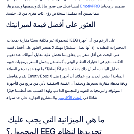
تصميم برمجياتنا 
EmotivPRO
 لمساعدتك في تصور بياناتك وتصفيتها وتصديرها، 
مما يضمن أنه يمكنك استخلاص رؤى ذات مغزى من كل جلسة.
العثور على أفضل قيمة لميزانيتك
على الرغم من أن أجهزة EEG المحمولة غير مكلفة نسبيًا مقارنة بمعدات 
المختبرات التقليدية، إلا أنها تظل استثمارًا مهمًا. لا يقتصر العثور على أفضل قيمة 
على البحث عن أقل سعر، بل يتعلق بما تحصل عليه مقابل أموالك. عند تقييم 
التكلفة، ضع في اعتبارك النظام البيئي بأكمله. هل يشمل السعر برمجيات قوية 
لتحليل البيانات، أم أن ذلك يتطلب اشتراكًا إضافيًا؟ ما نوع خدمة دعم العملاء 
المتاحة؟ يشعر العديد من عملائنا أن أجهزة مثل Emotiv Epoc X تقدم تفاصيل 
ودقة مذهلة مقارنة بسعرها. ونعتقد أن القيمة الحقيقية تأتي من مزيج من الأجهزة 
الموثوقة والبرمجيات القوية والمجتمع الداعم، ولهذا السبب تعد أنظمتنا خيارًا 
شائعًا في 
البحث الأكاديمي
 والمشاريع التجارية على حد سواء.
ما هي الميزانية التي يجب عليك 
تحديدها لنظام EEG المحمول؟