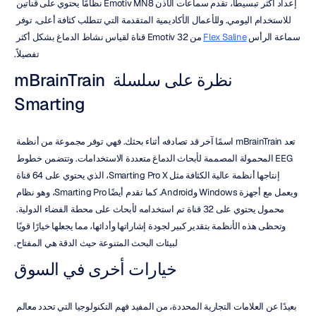
إعداد أكثر تبسيطًا، تقدم سماعات الأذن Emotiv MN8 نظامًا يحتوي على قناتين 
للاستخدام اليومي. وللأعمال الأكاديمية المتقدمة التي تتطلب كثافة أعلى، توفر 
سماعة الرأس 
Flex Saline
 من Emotiv 32 قناة لقياس نشاط الدماغ بشكل أكثر 
تفصيلاً.
نظرة على سلسلة mBrainTrain 
Smarting
تعد mBrainTrain اسمًا آخر قد تصادفه أثناء بحثك. فهي توفر مجموعة من أنظمة 
EEG المحمولة المصممة لأبحاث الدماغ متعددة الاستخدامات. وتتضمن خطوط 
إنتاجها أنظمة عالية الكثافة مثل Smarting Pro X، الذي يحتوي على 64 قناة 
ويعمل مع أجهزة Windows وAndroid. كما تقدم أيضًا Smarting Pro، وهو نظام 
محمول يحتوي على 32 قناة تم استخدامه لأبحاث على محطة الفضاء الدولية. 
وتحظى هذه الأنظمة بتقدير كبير لجودة إشاراتها وأدائها، مما يجعلها خيارًا قويًا 
لبيئات البحث المتنوعة حيث الدقة هي المفتاح.
خيارات أخرى في السوق
بعيدًا عن العلامات التجارية المحددة، من المفيد فهم التكنولوجيا التي تحدد معالم 