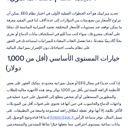
تحديد ميزانيتك هو أحد الخطوات العملية الأولى في اختيار نظام EEG. يمكن أن 
تتراوح الأسعار من بضع مئات من الدولارات إلى عدة آلاف، لذا فمن المفيد معرفة 
ما يمكن توقعه عند مستويات الأسعار المختلفة. تعتمد الميزانية المناسبة لك تمامًا 
على أهداف مشروعك، سواء كنت تبدأ للتو في استكشاف بيانات الدماغ أو تجري 
بحثًا أكاديميًا متقدمًا. دعنا نفصل الفئات المعتادة للميزانيات لمساعدتك في العثور 
على نظام يناسب احتياجاتك دون الإضرار بميزانيتك المالية.
خيارات المستوى الأساسي (أقل من 1,000 
دولار)
إذا كنت جديدًا في مجال EEG أو تعمل بميزانية محدودة، يمكنك العثور على بعض 
الأنظمة الرائعة للمبتدئين بأقل من 1,000 دولار. وتعد هذه الأجهزة مثالية للطلاب 
والمطورين المستقلين أو أي شخص يتطلع إلى الحصول على خبرة عملية في 
واجهات الدماغ والحاسوب. في حين أنها قد تحتوي على قنوات أقل من الموديلات 
الأكثر تكلفة، إلا أنها توفر نقطة انطلاق رائعة لمجموعة واسعة من التطبيقات. على 
سبيل المثال، توفر سماعة الرأس 
Emotiv Epoc X
 لدينا 14 قناة وتتيح الوصول إلى 
بيانات دماغية بمستوى احترافي، مما يجعلها خيارًا شائعًا للمبتدئين والمستخدمين 