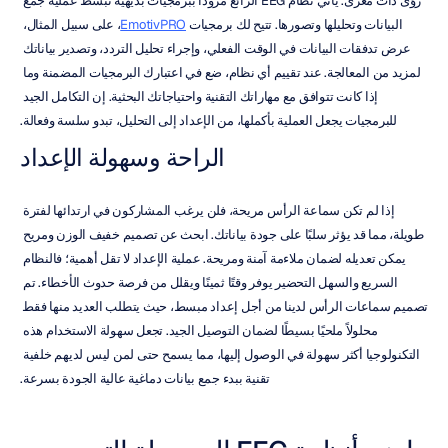
رؤى ذات مغزى. يأتي نظام EEG الرائع مزودًا ببرمجيات بديهية تبسط عملية جمع 
البيانات وتحليلها وتصورها. تتيح لك برمجيات 
EmotivPRO
، على سبيل المثال، 
عرض تدفقات البيانات في الوقت الفعلي، وإجراء تحليل التردد، وتصدير بياناتك 
لمزيد من المعالجة. عند تقييم أي نظام، ضع في اعتبارك البرمجيات المضمنة وما 
إذا كانت تتوافق مع مهاراتك التقنية واحتياجاتك البحثية. إن التكامل الجيد 
للبرمجيات يجعل العملية بأكملها، من الإعداد إلى التحليل، تبدو سلسة وفعالة.
الراحة وسهولة الإعداد
إذا لم تكن سماعة الرأس مريحة، فلن يرغب المشاركون في ارتدائها لفترة 
طويلة، مما قد يؤثر سلبًا على جودة بياناتك. ابحث عن تصميم خفيف الوزن ومريح 
يمكن تعديله لضمان ملاءمة آمنة ومريحة. عملية الإعداد لا تقل أهمية؛ فالنظام 
السريع والسهل التحضير يوفر وقتًا ثمينًا ويقلل من فرصة حدوث الأخطاء. تم 
تصميم سماعات الرأس لدينا من أجل إعداد مبسط، حيث يتطلب العديد منها فقط 
محلولاً ملحيًا بسيطًا لضمان التوصيل الجيد. تجعل سهولة الاستخدام هذه 
التكنولوجيا أكثر سهولة في الوصول إليها، مما يسمح حتى لمن ليس لديهم خلفية 
تقنية ببدء جمع بيانات دماغية عالية الجودة بسرعة.