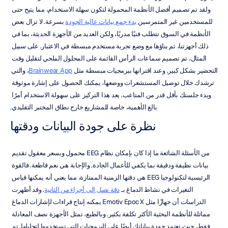
ولقد تم تصميم أفضل الأنظمة المحمولة لتكون سهلة الاستخدام، مما يتيح حتى 
للمستخدمين غير المتمرسين 
بدء جمع بيانات عالية الجودة
 بسرعة. لا تزال بعض 
الأنظمة في السوق تتطلب فنيًا مدربًا، ولكن العديد من الأجهزة الحديثة، بما في 
ذلك أجهزتنا، تم بناؤها مع وضع تجربة مستخدم مبسطة في الاعتبار. على سبيل 
المثال، تم تصميم سماعات الرأس القائمة على المحلول الملحي لتقليل وقت 
التحضير بشكل كبير. وعند اقترانها ببرمجيات مبسطة مثل 
Brainwear App
، والتي 
ترشدك خلال توصيل المستشعرات ووضعها، يمكنك الحصول على إشارة موثوقة 
وبدء جلستك بأقل قدر من المتاعب. يعد هذا التركيز على سهولة الاستخدام أمرًا 
بالغ الأهمية، خاصة للمشاريع خارج نطاق المختبر التقليدي.
نظرة على جودة البيانات ودقتها
من الأسئلة الشائعة ما إذا كان بإمكان نظام EEG محمول وبسعر معقول تقديم 
بيانات نظيفة ودقيقة بما يكفي للأعمال الجادة. والإجابة هي نعم قاطعة. فالقوة 
الرئيسية لتكنولوجيا EEG هي دقتها الزمنية الممتازة، مما يعني أنه يمكنها قياس 
التغيرات في نشاط الدماغ بـ 
دقة تصل إلى أجزاء من الثانية
. وقد أظهرت 
الدراسات أن جهازًا مثل Emotiv Epoc X يمكنه إنتاج قراءات لإشارات الدماغ 
مماثلة للأنظمة البحثية الأكثر تكلفة بكثير. وبالطبع، تمثل الأجهزة نصف المعادلة 
فقط، حيث تعتمد جودة بياناتك أيضًا على البرمجيات التي تستخدمها لتحليلها. تم 