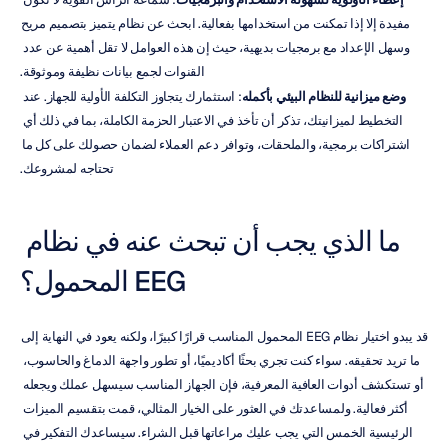
مفيدة إلا إذا تمكنت من استخدامها بفعالية. ابحث عن نظام يتميز بتصميم مريح 
وسهل الإعداد مع برمجيات بديهية، حيث إن هذه العوامل لا تقل أهمية عن عدد 
القنوات لجمع بيانات نظيفة وموثوقة.
وضع ميزانية للنظام البيئي بأكمله
: استثمارك يتجاوز التكلفة الأولية للجهاز. عند 
التخطيط لميزانيتك، تذكر أن تأخذ في الاعتبار الحزمة الكاملة، بما في ذلك أي 
اشتراكات برمجية، والملحقات، وتوافر دعم العملاء لضمان حصولك على كل ما 
تحتاجه لمشروعك.
ما الذي يجب أن تبحث عنه في نظام 
EEG المحمول؟
قد يبدو اختيار نظام EEG المحمول المناسب قرارًا كبيرًا، ولكنه يعود في النهاية إلى 
ما تريد تحقيقه. سواء كنت تجري بحثًا أكاديميًا، أو تطور واجهة الدماغ والحاسوب، 
أو تستكشف أدوات العافية المعرفية، فإن الجهاز المناسب سيسهل عملك ويجعله 
أكثر فعالية. ولمساعدتك في العثور على الخيار المثالي، قمت بتقسيم الميزات 
الرئيسية الخمس التي يجب عليك مراعاتها قبل الشراء. سيساعدك التفكير في 