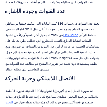
هذه الجوانب على مطابقة إمكانيات النظام مع أهداف مشروعك المحددة.
عدد القنوات وجودة الإشارة
يحدد عدد القنوات في سماعة EEG كمية البيانات التي يمكنك جمعها من مناطق 
مختلفة من الدماغ. يسمح عدد القنوات الأعلى، مثل الـ 32 قناة المتاحة في 
سماعة الرأس 
Flex Saline
 من Emotiv، بتحليل أكثر تفصيلاً وثراءً من الناحية 
المكانية لنشاط الدماغ. بالنسبة للمشاريع التي تتطلب نظرة شاملة على 
الديناميكيات العصبية عبر فروة الرأس، فإن المزيد من القنوات أمر ضروري. ومع 
ذلك، بالنسبة للتطبيقات التي تركز على استجابات دماغية محددة، فإن جهازًا 
بقنوات أقل، مثل سماعة Emotiv Insight ذات الـ 5 قنوات، يمكنه توفير بيانات 
نظيفة ومستهدفة دون تعقيد غير ضروري. المفتاح هو مطابقة عدد القنوات مع 
مستوى التفاصيل الذي يتطلبه عملك.
الاتصال اللاسلكي وحرية الحركة
تعد سهولة الحمل إحدى أكبر مزايا تكنولوجيا EEG الحديثة. تحررك الأنظمة 
اللاسلكية من قيود المختبر التقليدي، مما يتيح لك دراسة نشاط الدماغ في بيئات 
طبيعية وواقعية أكثر. وتعتبر حرية الحركة هذه بمثابة نقطة تحول في 
البحث 