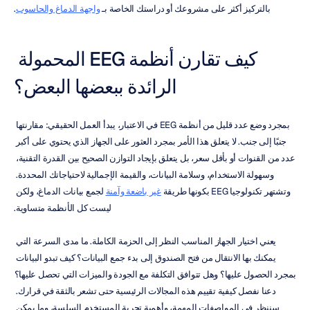
بالتركيز أكثر على مشروعك أو دراستك الخاصة بـ 
واجهة الدماغ والحاسوب
.
كيف تقارن أنظمة EEG المحمولة 
الرائدة ببعضها البعض؟
بمجرد وضع عدد قليل من أنظمة EEG في الاعتبار، يبدأ العمل الحقيقي: مقارنتها 
جنبًا إلى جنب. لا يتعلق هذا الأمر بمجرد العثور على الجهاز الذي يحتوي على أكبر 
عدد من القنوات أو بأقل سعر، بل يتعلق بإيجاد التوازن الصحيح بين القدرة التقنية، 
وسهولة الاستخدام، وسلامة البيانات، والقيمة الإجمالية لاحتياجاتك المحددة. 
وتشتهر تكنولوجيا EEG بكونها طريقة 
غير باضعة وآمنة
 لجمع بيانات الدماغ، ولكن 
ليست كل الأنظمة متساوية.
يعني اختيار الجهاز المناسب النظر إلى الحزمة الكاملة. ما مدى السرعة التي 
يمكنك بها الانتقال من فتح الصندوق إلى بدء جمع البيانات؟ كيف تبدو البيانات 
بمجرد الحصول عليها؟ وهل تتوافق التكلفة مع الجودة والميزات التي تحصل عليها؟ 
دعنا نفصل كيفية تقييم هذه المجالات الرئيسية حتى تشعر بالثقة في قرارك. 
سننظر في المواصفات المهمة، وأهمية تجربة المستخدم السلسة، وما يمكن 