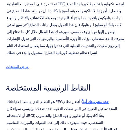
لم تعد تكنولوجيا تخطيط كهربائية الدماغ (EEG) مقتصرة على المختبرات التقليدية. 
وبفضل الأجهزة اللاسلكية والحديثة، أصبح بإمكانك الآن دراسة نشاط الدماغ في 
بيئات ديناميكية وواقعية، مما يفتح آفاقًا جديدة ومذهلة للاكتشاف والابتكار. وسواء 
كنت باحثًا أو مطورًا أو هاويًا، فإن هذا التحول يجعل بيانات الدماغ أكثر سهولة في 
الوصول إليها من أي وقت مضى. سيرشدك هذا المقال خلال كل ما تحتاج إلى 
معرفته للبدء. سنغطي ميزات الأجهزة الأساسية، والبرمجيات التي تحول الإشارات 
إلى رؤى مقيدة، والتحديات العملية التي قد تواجهها، مما يضمن استعدادك التام 
لشراء نظام تخطيط كهربائية الدماغ المحمول والبدء في عملك.
عرض المنتجات
النقاط الرئيسية المستخلصة
حدد مشروعك أولاً
: أفضل نظام EEG هو النظام الذي يناسب احتياجاتك 
المحددة. قبل الضياع في المواصفات التقنية، حدد هدفك الرئيسي، سواء كان 
بحثًا أكاديميًا، أو تطوير واجهة الدماغ والحاسوب (BCI)، أو الاستخدام 
الشخصي، حيث سيقودك ذلك إلى عدد القنوات والميزات المناسبة.
إعطاء الأولوية لسهولة الاستخدام والبرمجيات
: سماعة الرأس القوية لا تكون 