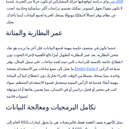
الأكاديمي
 وأي دراسة يُتوقع فيها حركة المشاركين أو تكون جزءًا من التجربة. عندما 
لا تكون مقيدًا بجهاز كمبيوتر، يمكنك تصميم دراسات أكثر ديناميكية وجاذبية. ابحث 
عن نظام يوفر اتصالاً لاسلكيًا موثوقًا يمنحك الحرية لجمع البيانات أينما يأخذك 
بحثك.
عمر البطارية والمتانة
عندما تكون في منتصف جلسة مهمة لجمع البيانات، فإن آخر ما تريده هو نفاد 
شحن البطارية. يعد عمر البطارية الطويل أمرًا بالغ الأهمية لإجراء البحوث دون 
انقطاع، خاصة بالنسبة للدراسات التي تمتد لعدة ساعات. على سبيل المثال، توفر 
سماعة الرأس 
Emotiv Epoc X
 ما يصل إلى تسع ساعات من الاستخدام بشحنة 
واحدة، مما يمنحك متسعًا من الوقت لإجراء تجاربك دون انقطاع. كما أن المتانة 
مهمة أيضًا؛ فسماعة الرأس المتينة ستتحمل قسوة الاستخدام المنتظم، سواء 
كنت في مختبر أو فصل دراسي أو في الميدان، مما يضمن بقاءها أداة موثوقة 
لسنوات قادمة.
تكامل البرمجيات ومعالجة البيانات
تمثل الأجهزة نصف القصة فقط، فالبرمجيات هي ما يحول إشارات EEG الخام إلى 