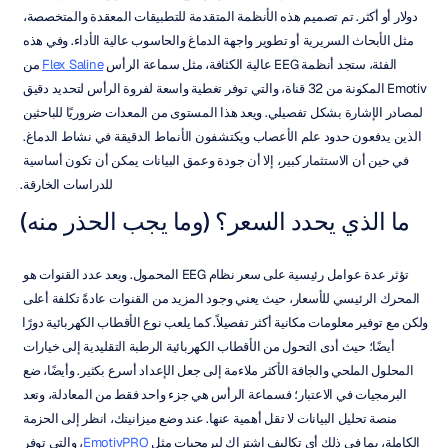
دولار أو أكثر. تم تصميم هذه الأنظمة المتقدمة للتطبيقات المعقدة والمتخصصة، 
مثل الأبحاث السريرية أو تطوير واجهة الدماغ والحاسوب عالية الأداء. وفي هذه 
الفئة، ستجد أنظمة EEG عالية الكثافة، مثل سماعة الرأس 
Flex Saline
 من 
Emotiv المكونة من 32 قناة، والتي توفر تغطية واسعة لفروة الرأس لتحديد دقيق 
لمصادر الإشارة بشكل تفصيلي. ويعد هذا المستوى من المعدات ضروريًا للباحثين 
الذين يدفعون حدود علم الأعصاب ويكتشفون الأنماط الدقيقة في نشاط الدماغ. 
في حين أن الاستثمار كبير، إلا أن جودة وعمق البيانات يمكن أن تكون أساسية 
للدراسات الخارقة.
ما الذي يحدد السعر؟ (وما يجب الحذر منه)
تؤثر عدة عوامل رئيسية على سعر نظام EEG المحمول. ويعد عدد القنوات هو 
المحرك الرئيسي للأسعار، حيث يعني وجود المزيد من القنوات عادةً تكلفة أعلى 
ولكن مع توفير معلومات مكانية أكثر تفصيلاً. كما يلعب نوع الأقطاب الكهربائية دورًا 
أيضًا؛ حيث أدى التحول من الأقطاب الكهربائية الرطبة التقليدية إلى خيارات 
المحلول الملحي والجافة الأكثر ملاءمة إلى جعل الإعداد أسرع بكثير. وأيضًا، ضع 
البرمجيات في الاعتبار؛ فسماعة الرأس هي جزء واحد فقط من المعادلة، وتعد 
منصة تحليل البيانات لا تقل أهمية عنها. عند وضع ميزانيتك، انظر إلى الحزمة 
الكاملة، بما في ذلك أي تكاليف اشتراك لبرمجيات مثل 
EmotivPRO
، والتي توفر 