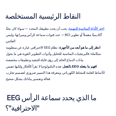
النقاط الرئيسية المستخلصة
اختر الأداة المناسبة للمهمة
: يجب أن يحدد تطبيقك المحدد — سواء كان بحثًا 
أكاديميًا مفصلاً أو تطوير BCI — عدد قنوات سماعة الرأس وميزاتها، وليس 
العكس.
انظر إلى ما هو أبعد من الأجهزة
: نظام EEG الاحترافي عبارة عن منظومة 
متكاملة؛ فالبرمجيات المناسبة للتحليل وأدوات التطوير القوية هي ما يحول 
بيانات الدماغ الخام إلى رؤى قابلة للتنفيذ وتطبيقات مخصصة.
افهم ما يفعله EEG بالفعل
: هذه التكنولوجيا لا تقرأ الأفكار ولكنها تقيس 
الأنماط العامة للنشاط الكهربائي. ومعرفة هذا التمييز ضروري لتصميم تجارب 
فعالة وتفسير بياناتك بشكل صحيح.
ما الذي يحدد سماعة الرأس EEG 
"الاحترافية"؟