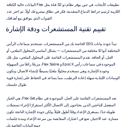
تطبيقات الأبحاث، في حين يوفر نظام ذو 32 قناة مثل Flex البيانات عالية الكثافة 
اللازمة لرسم خرائط الدماغ المتقدمة. فكر في نطاق مشروعك أولاً، ثم اختر عدد 
القنوات الذي يتوافق مع أهدافك.
تقييم تقنية المستشعرات ودقة الإشارة
تبدأ جودة بيانات EEG الخاصة بك من المستشعرات. تستخدم سماعات الرأس 
المختلفة أنواعًا مختلفة من المستشعرات — بشكل أساسي المحلول الملحي، أو 
الجل، أو الجافة. تقدم المستشعرات القائمة على المحلول الملحي، مثل تلك 
الموجودة في سماعات رأس Epoc X و Flex Saline، مزيجًا رائعًا من السهولة 
وجودة الإشارة. وهي تستخدم محلولًا ملحيًا بسيطًا لإنشاء الاتصال، وتكون 
الوسادات اللبادية سهلة إعادة الترطيب، مما يساعد في الحفاظ على إشارة قوية 
طوال جلستك.
تعد المستشعرات القائمة على الجل، الموجودة في نظام Flex Gel، هي الخيار 
المفضل للباحثين الذين يحتاجون إلى الاتصال الأكثر استقرارًا لإجراء تسجيلات 
طويلة جدًا. يستغرق الإعداد وقتًا أطول قليلاً، ولكن جودة الإشارة الناتجة تكون 
ممتازة. عند الاختيار، ضع في اعتبارك المقايضة بين سرعة الإعداد ومدة جلسات 
جمع البيانات الخاصة بك.