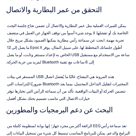
التحقق من عمر البطارية والاتصال
يمكن للميزات العملية مثل عمر البطارية والاتصال أن تضمن نجاح جلسة البحث 
الخاصة بك أو تفشلها. لا يوجد شيء أسوأ من توقف الجهاز عن العمل في منتصف 
تجربة مهمة. ابحث عن سماعة رأس ببطارية يمكنها الصمود بشكل مريح خلال 
أطول جلساتك المخطط لها. على سبيل المثال، يوفر Epoc X ما يصل إلى 12 
ساعة من الاستخدام مع مستقبل USB الخاص به لإعداد مستقر وثابت، أو ما يصل 
إلى 6 ساعات مع تقنية Bluetooth لمزيد من حرية الحركة.
هذه المرونة هي المفتاح. غالبًا ما يُفضل اتصال USB المستقر في بيئات 
المختبرات لتقليل التداخل المحتمل، بينما يعد Bluetooth ضروريًا للدراسات التي 
تتضمن الحركة أو البيئات الواقعية. تأكد من أن سماعة الرأس التي تختارها توفر 
خيارات الاتصال التي تناسب تصميم بحثك بشكل أفضل.
البحث عن دعم البرمجيات والمطورين
تعد سماعة رأس EEG الرائعة أكثر من مجرد جهاز؛ إنها بوابة لمنظومة كاملة من 
البرامج والدعم. يمكن للبرنامج المناسب تبسيط كل شيء من تسجيل البيانات إلى 