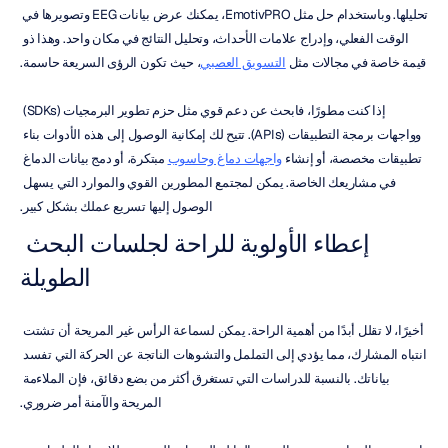
تحليلها. وباستخدام حل مثل EmotivPRO، يمكنك عرض بيانات EEG وتصويرها في 
الوقت الفعلي، وإدراج علامات الأحداث، وتحليل النتائج في مكان واحد. وهذا ذو 
قيمة خاصة في مجالات مثل 
التسويق العصبي
، حيث تكون الرؤى السريعة حاسمة.
إذا كنت مطورًا، فابحث عن دعم قوي مثل حزم تطوير البرمجيات (SDKs) 
وواجهات برمجة التطبيقات (APIs). تتيح لك إمكانية الوصول إلى هذه الأدوات بناء 
تطبيقات مخصصة، أو إنشاء 
واجهات دماغ وحاسوب
 مبتكرة، أو دمج بيانات الدماغ 
في مشاريعك الخاصة. يمكن لمجتمع المطورين القوي والموارد التي يسهل 
الوصول إليها تسريع عملك بشكل كبير.
إعطاء الأولوية للراحة لجلسات البحث 
الطويلة
أخيرًا، لا تقلل أبدًا من أهمية الراحة. يمكن لسماعة الرأس غير المريحة أن تشتت 
انتباه المشارك، مما يؤدي إلى التململ والتشوهات الناتجة عن الحركة التي تفسد 
بياناتك. بالنسبة للدراسات التي تستغرق أكثر من بضع دقائق، فإن الملاءمة 
المريحة والآمنة أمر ضروري.