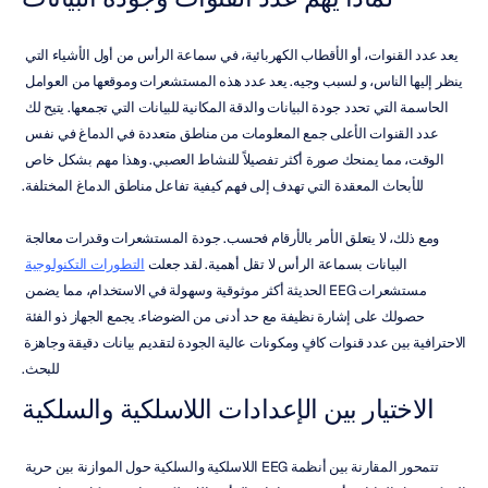
يعد عدد القنوات، أو الأقطاب الكهربائية، في سماعة الرأس من أول الأشياء التي 
ينظر إليها الناس، و لسبب وجيه. يعد عدد هذه المستشعرات وموقعها من العوامل 
الحاسمة التي تحدد جودة البيانات والدقة المكانية للبيانات التي تجمعها. يتيح لك 
عدد القنوات الأعلى جمع المعلومات من مناطق متعددة في الدماغ في نفس 
الوقت، مما يمنحك صورة أكثر تفصيلاً للنشاط العصبي. وهذا مهم بشكل خاص 
للأبحاث المعقدة التي تهدف إلى فهم كيفية تفاعل مناطق الدماغ المختلفة.
ومع ذلك، لا يتعلق الأمر بالأرقام فحسب. جودة المستشعرات وقدرات معالجة 
البيانات بسماعة الرأس لا تقل أهمية. لقد جعلت 
التطورات التكنولوجية
مستشعرات EEG الحديثة أكثر موثوقية وسهولة في الاستخدام، مما يضمن 
حصولك على إشارة نظيفة مع حد أدنى من الضوضاء. يجمع الجهاز ذو الفئة 
الاحترافية بين عدد قنوات كافٍ ومكونات عالية الجودة لتقديم بيانات دقيقة وجاهزة 
للبحث.
الاختيار بين الإعدادات اللاسلكية والسلكية
تتمحور المقارنة بين أنظمة EEG اللاسلكية والسلكية حول الموازنة بين حرية 