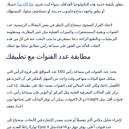
يتعلق بكيفية خدمة هذه التكنولوجيا لأهدافك، سواء كنت تجري 
بحثًا أكاديميًا
 عميقًا، 
أو تطور واجهة دماغ وحاسوب جديدة، أو تستكشف سلوك المستهلك.
لاتخاذ القرار الصحيح، ستحتاج إلى النظر في بعض المجالات الرئيسية: عدد 
القنوات، وتقنية المستشعرات، والميزات العملية مثل عمر البطارية، ومنظومة 
البرمجيات، وبالطبع الراحة. دعنا نستعرض ما يجب البحث عنه في كل من هذه 
الفئات للتأكد من العثور على سماعة رأس تتطابق تمامًا مع عملك.
مطابقة عدد القنوات مع تطبيقك
يحدد عدد القنوات في سماعة رأس EEG عدد المواقع على فروة الرأس التي 
يمكنك جمع البيانات منها في وقت واحد. من السهل التفكير في أن المزيد هو 
الأفضل دائمًا، ولكن الحد المثالي لعدد القنوات يعتمد حقًا على تطبيقك. إذا كنت 
تركز على الحالات المعرفية العامة مثل التركيز أو التوتر، فإن سماعة رأس ذات 
قنوات أقل، مثل Insight ذو الـ 5 قنوات، يمكن أن توفر البيانات التي تحتاجها دون 
إعداد معقد.
لإجراء تحليل مكاني أكثر تفصيلاً أو تحديد مصدر الإشارة في الأبحاث، ستحتاج إلى 
عدد قنوات أعلى. يوفر جهاز ذو 14 قناة مثل Epoc X توازنًا رائعًا للعديد من 