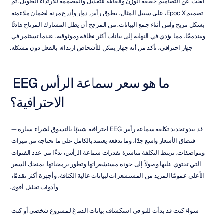
ابحث عن التصاميم خفيفة الوزن والقابلة للتعديل والمصممة للارتداء الطويل. تم 
تصميم Epoc X، على سبيل المثال، بطوق رأس دوار وأذرع مرنة لضمان ملاءمته 
بشكل مريح وآمن أثناء جمع البيانات. من المرجح أن يظل المشارك المرتاح هادئًا 
ومندمجًا، مما يؤدي في النهاية إلى بيانات أكثر نظافة وموثوقية. عندما تستثمر في 
جهاز احترافي، تأكد من أنه جهاز يمكن للأشخاص ارتدائه بالفعل دون مشكلة.
ما هو سعر سماعة الرأس EEG 
الاحترافية؟
قد يبدو تحديد تكلفة سماعة رأس EEG احترافية شبيهًا بالتسوق لشراء سيارة — 
فنطاق الأسعار واسع جدًا، وما تدفعه يعتمد بالكامل على ما تحتاجه من ميزات 
ومواصفات. ترتبط التكلفة مباشرة بقدرات سماعة الرأس، بدءًا من عدد القنوات 
التي تحتوي عليها وصولاً إلى جودة مستشعراتها وتطور برمجياتها. يمنحك السعر 
الأعلى عمومًا المزيد من المستشعرات لبيانات عالية الكثافة، وأجهزة أكثر تقدمًا، 
وأدوات تحليل أقوى.
سواء كنت قد بدأت للتو في استكشاف بيانات الدماغ لمشروع شخصي أو كنت 