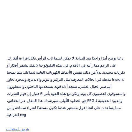
2025)
Emotiv
تم
التحديث
في
05‏/12‏/2025
دعنا نوضح أمرًا واحدًا منذ البداية: لا يمكن لسماعات الرأس EEG قراءة أفكارك. 
على الرغم مما رأيته في الأفلام، فإن هذه التكنولوجيا لا تفك تشفير أفكار أو 
ذكريات محددة. بدلاً من ذلك، تقيس الأنماط الكهربائية العامة لدماغك، مما يمنحنا 
Insight مذهلة في الحالات المعرفية مثل التركيز والتوتر والاندماج. وبمجرد تجاوز 
أساطير الخيال العلمي، ستجد أداة قوية يستخدمها الباحثون والمطورون 
والمسوقون العصبيون كل يوم. ولكن مع هذه القوة يأتي الاختيار. إن فهم القدرات 
والقيود الحقيقية لـ EEG هو الخطوة الأولى. سيرشدك هذا المقال عبر الحقائق، 
مما يساعدك على اتخاذ قرار مستنير عندما تكون مستعدًا لشراء سماعة رأس 
eeg احترافية.
عرض المنتجات