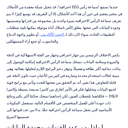
عندما تسمع "سماعة رأس EEG احترافية"، قد تتخيل شبكة معقدة من الأسلاك 
في مختبر معقم. في حين أن هذا أحد الأشكال، إلا أن التعريف قد توسع كثيرًا. لا يتم 
تعريف سماعة الرأس الاحترافية بميزة واحدة بل بمجموعة من قدراتها وتصميمها 
وجودة البيانات التي تنتجها. يتعلق الأمر بامتلاك أداة موثوقة يمكنها تلبية متطلبات 
التطبيقات الجادة، سواء كان ذلك لـ 
البحث الأكاديمي
، أو تطوير واجهة الدماغ 
والحاسوب، أو جمع آراء المستهلكين.
يكمن الاختلاف الرئيسي بين جهاز احترافي وجهاز من الفئة الاستهلاكية في الدقة 
والمرونة وسلامة البيانات. تمنحك سماعة الرأس الاحترافية إمكانية الوصول إلى 
بيانات دماغية أكثر نظافة وتفصيلاً، وتوفر دعم البرامج اللازم لتحليلها بفعالية. وهي 
مبنية لحالات استخدام محددة وصارمة في كثير من الأحيان حيث تكون الدقة غير 
قابلة للتفاوض. هذا يعني أنه تم التحقق من صحتها للبحث وتأتي مع برامج قوية 
لجمع البيانات وتحليلها. فكر في الأمر كفارق بين كاميرا مدمجة بسيطة وكاميرا 
DSLR — فكلتاهما تلتقطان الصور، لكن إحداهما تمنحك تحكمًا أكبر بكثير ونتائج 
ذات جودة أعلى للعمل المتخصص. في الأقسام التالية، سنفصل المكونات 
الأساسية التي تجعل سماعة الرأس احترافية حقًا، بدءًا من عدد قنواتها إلى 
تصميمها المريح.
لماذا يهم عدد القنوات وجودة البيانات