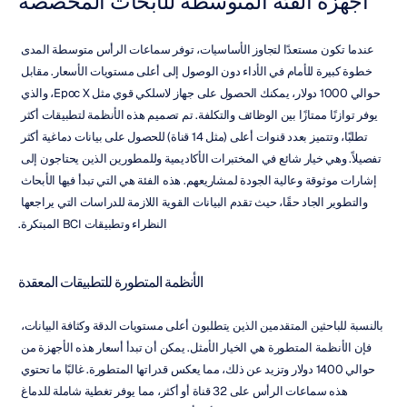
أجهزة الفئة المتوسطة للأبحاث المخصصة
عندما تكون مستعدًا لتجاوز الأساسيات، توفر سماعات الرأس متوسطة المدى 
خطوة كبيرة للأمام في الأداء دون الوصول إلى أعلى مستويات الأسعار. مقابل 
حوالي 1000 دولار، يمكنك الحصول على جهاز لاسلكي قوي مثل Epoc X، والذي 
يوفر توازنًا ممتازًا بين الوظائف والتكلفة. تم تصميم هذه الأنظمة لتطبيقات أكثر 
تطلبًا، وتتميز بعدد قنوات أعلى (مثل 14 قناة) للحصول على بيانات دماغية أكثر 
تفصيلاً. وهي خيار شائع في المختبرات الأكاديمية وللمطورين الذين يحتاجون إلى 
إشارات موثوقة وعالية الجودة لمشاريعهم. هذه الفئة هي التي تبدأ فيها الأبحاث 
والتطوير الجاد حقًا، حيث تقدم البيانات القوية اللازمة للدراسات التي يراجعها 
النظراء وتطبيقات BCI المبتكرة.
الأنظمة المتطورة للتطبيقات المعقدة
بالنسبة للباحثين المتقدمين الذين يتطلبون أعلى مستويات الدقة وكثافة البيانات، 
فإن الأنظمة المتطورة هي الخيار الأمثل. يمكن أن تبدأ أسعار هذه الأجهزة من 
حوالي 1400 دولار وتزيد عن ذلك، مما يعكس قدراتها المتطورة. غالبًا ما تحتوي 
هذه سماعات الرأس على 32 قناة أو أكثر، مما يوفر تغطية شاملة للدماغ 