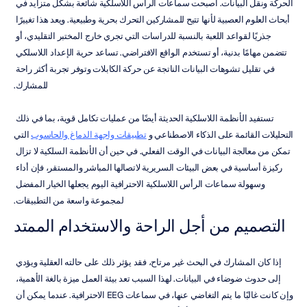
الحركة ونقل البيانات. أصبحت سماعات الرأس اللاسلكية شائعة بشكل متزايد في 
أبحاث العلوم العصبية لأنها تتيح للمشاركين التحرك بحرية وطبيعية. ويعد هذا تغييرًا 
جذريًا لقواعد اللعبة بالنسبة للدراسات التي تجري خارج المختبر التقليدي، أو 
تتضمن مهامًا بدنية، أو تستخدم الواقع الافتراضي. تساعد حرية الإعداد اللاسلكي 
في تقليل تشوهات البيانات الناتجة عن حركة الكابلات وتوفر تجربة أكثر راحة 
للمشارك.
تستفيد الأنظمة اللاسلكية الحديثة أيضًا من عمليات تكامل قوية، بما في ذلك 
التحليلات القائمة على الذكاء الاصطناعي و 
تطبيقات واجهة الدماغ والحاسوب
 التي 
تمكن من معالجة البيانات في الوقت الفعلي. في حين أن الأنظمة السلكية لا تزال 
ركيزة أساسية في بعض البيئات السريرية لاتصالها المباشر والمستقر، فإن أداء 
وسهولة سماعات الرأس اللاسلكية الاحترافية اليوم يجعلها الخيار المفضل 
لمجموعة واسعة من التطبيقات.
التصميم من أجل الراحة والاستخدام الممتد
إذا كان المشارك في البحث غير مرتاح، فقد يؤثر ذلك على حالته العقلية ويؤدي 
إلى حدوث ضوضاء في البيانات. لهذا السبب تعد بيئة العمل ميزة بالغة الأهمية، 
وإن كانت غالبًا ما يتم التغاضي عنها، في سماعات EEG الاحترافية. عندما يمكن أن 