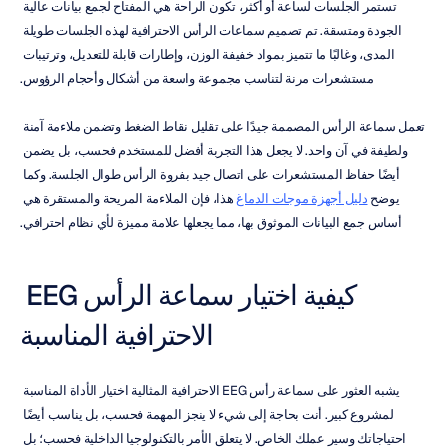
تستمر الجلسات لساعة أو أكثر، تكون الراحة هي المفتاح لجمع بيانات عالية 
الجودة ومتسقة. تم تصميم سماعات الرأس الاحترافية لهذه الجلسات طويلة 
المدى، وغالبًا ما تتميز بمواد خفيفة الوزن، وإطارات قابلة للتعديل، وترتيبات 
مستشعرات مرنة لتناسب مجموعة واسعة من أشكال وأحجام الرؤوس.
تعمل سماعة الرأس المصممة جيدًا على تقليل نقاط الضغط وتضمن ملاءمة آمنة 
ولطيفة في آن واحد. لا يجعل هذا التجربة أفضل للمستخدم فحسب، بل يضمن 
أيضًا حفاظ المستشعرات على اتصال جيد بفروة الرأس طوال الجلسة. وكما 
يوضح 
دليل أجهزة موجات الدماغ
 هذا، فإن الملاءمة المريحة والمستقرة هي 
أساس جمع البيانات الموثوق بها، مما يجعلها علامة مميزة لأي نظام احترافي.
كيفية اختيار سماعة الرأس EEG 
الاحترافية المناسبة
يشبه العثور على سماعة رأس EEG الاحترافية المثالية اختيار الأداة المناسبة 
لمشروع كبير. أنت بحاجة إلى شيء لا ينجز المهمة فحسب، بل يناسب أيضًا 
احتياجاتك وسير عملك الخاص. لا يتعلق الأمر بالتكنولوجيا الداخلية فحسب؛ بل 