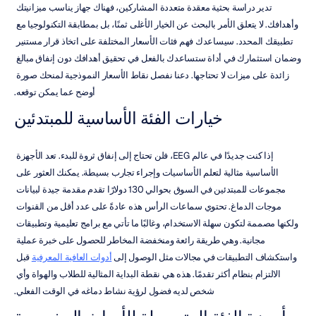
تدير دراسة بحثية معقدة متعددة المشاركين، فهناك جهاز يناسب ميزانيتك 
وأهدافك. لا يتعلق الأمر بالبحث عن الخيار الأغلى ثمنًا، بل بمطابقة التكنولوجيا مع 
تطبيقك المحدد. سيساعدك فهم فئات الأسعار المختلفة على اتخاذ قرار مستنير 
وضمان استثمارك في أداة ستساعدك بالفعل في تحقيق أهدافك دون إنفاق مبالغ 
زائدة على ميزات لا تحتاجها. دعنا نفصل نقاط الأسعار النموذجية لمنحك صورة 
أوضح عما يمكن توقعه.
خيارات الفئة الأساسية للمبتدئين
إذا كنت جديدًا في عالم EEG، فلن تحتاج إلى إنفاق ثروة للبدء. تعد الأجهزة 
الأساسية مثالية لتعلم الأساسيات وإجراء تجارب بسيطة. يمكنك العثور على 
مجموعات للمبتدئين في السوق بحوالي 130 دولارًا تقدم مقدمة جيدة لبيانات 
موجات الدماغ. تحتوي سماعات الرأس هذه عادةً على عدد أقل من القنوات 
ولكنها مصممة لتكون سهلة الاستخدام، وغالبًا ما تأتي مع برامج تعليمية وتطبيقات 
مجانية. وهي طريقة رائعة ومنخفضة المخاطر للحصول على خبرة عملية 
واستكشاف التطبيقات في مجالات مثل الوصول إلى 
أدوات العافية المعرفية
 قبل 
الالتزام بنظام أكثر تقدمًا. هذه هي نقطة البداية المثالية للطلاب والهواة وأي 
شخص لديه فضول لرؤية نشاط دماغه في الوقت الفعلي.