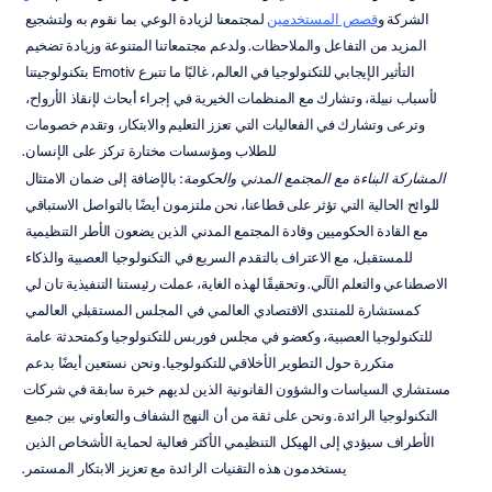
الشركة و
قصص المستخدمين
 لمجتمعنا لزيادة الوعي بما نقوم به ولتشجيع 
المزيد من التفاعل والملاحظات. ولدعم مجتمعاتنا المتنوعة وزيادة تضخيم 
التأثير الإيجابي للتكنولوجيا في العالم، غالبًا ما تتبرع Emotiv بتكنولوجيتنا 
لأسباب نبيلة، وتشارك مع المنظمات الخيرية في إجراء أبحاث لإنقاذ الأرواح، 
وترعى وتشارك في الفعاليات التي تعزز التعليم والابتكار، وتقدم خصومات 
للطلاب ومؤسسات مختارة تركز على الإنسان.
المشاركة البناءة مع المجتمع المدني والحكومة
: بالإضافة إلى ضمان الامتثال 
للوائح الحالية التي تؤثر على قطاعنا، نحن ملتزمون أيضًا بالتواصل الاستباقي 
مع القادة الحكوميين وقادة المجتمع المدني الذين يضعون الأطر التنظيمية 
للمستقبل، مع الاعتراف بالتقدم السريع في التكنولوجيا العصبية والذكاء 
الاصطناعي والتعلم الآلي. وتحقيقًا لهذه الغاية، عملت رئيستنا التنفيذية تان لي 
كمستشارة للمنتدى الاقتصادي العالمي في المجلس المستقبلي العالمي 
للتكنولوجيا العصبية، وكعضو في مجلس فوربس للتكنولوجيا وكمتحدثة عامة 
متكررة حول التطوير الأخلاقي للتكنولوجيا. ونحن نستعين أيضًا بدعم 
مستشاري السياسات والشؤون القانونية الذين لديهم خبرة سابقة في شركات 
التكنولوجيا الرائدة. ونحن على ثقة من أن النهج الشفاف والتعاوني بين جميع 
الأطراف سيؤدي إلى الهيكل التنظيمي الأكثر فعالية لحماية الأشخاص الذين 
يستخدمون هذه التقنيات الرائدة مع تعزيز الابتكار المستمر.