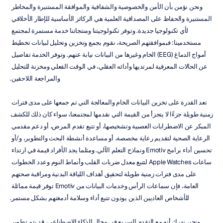
ونحن نؤمن بأن الأمن والخصوصية والشفافية والموافقة المستنيرة والمخاطر 
المستنيرة والحفاظ على المصداقية العلمية هي الركائز الأساسية للإطار الأخلاقي 
لأي تكنولوجيا جديدة. وتوفر تكنولوجيتنا ومنتجاتنا خدمة مستمرة لمجتمع 
مستخدمينا: فبموافقتهم الصريحة، نقوم بجمع وتخزين وتحليل لبيانات تخطيط 
أمواج الدماغ (EEG) الخام وغيرها من البيانات نيابة عنهم. وتوفر الخدمة تفاصيل 
عن الحالات المعرفية لمرتديها وأدائه العقلي، في الوقت الفعلي ومخزنة للتحليل 
والمراجعة اللاحقين.
تعد القدرة على تخزين البيانات الخام والمعالجة التي تم جمعها على مدى فترات 
زمنية طويلة جزءًا لا يتجزأ من القيمة التي نقدمها لمجتمعنا، سواء كان ذلك للكشف 
المبكر عن الاضطرابات العصبية وتشخيصها، أو تتبع تقدم المرض، أو دعم مقدمي 
الرعاية الصحية لتقديم رعاية مخصصة، أو مساعدة أنشطة البحث والتطوير، و/أو 
تحسين أداء برامج Emotiv ونماذج التعلم الآلي. ومثلما يجد الأفراد قيمة في ارتداء 
ساعات Apple Watches لتتبع معدل ضربات القلب وأنماط النوم وعدد الخطوات 
على مدى فترات زمنية طويلة لتحقيق أهداف اللياقة البدنية ومراقبة صحتهم 
العامة، فإن سماعات الرأس وخدمات البيانات من Emotiv توفر قيمة مماثلة 
للأشخاص العاديين الذين يودون تتبع أداء وسلامة أدمغتهم بشكل مستمر.
ونحن ندرك أنه مع التقدم السريع في مجال الذكاء الاصطناعي، قد يتم تطوير 