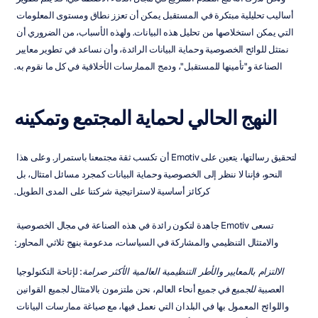
أساليب تحليلية مبتكرة في المستقبل يمكن أن تعزز نطاق ومستوى المعلومات 
التي يمكن استخلاصها من تحليل هذه البيانات. ولهذه الأسباب، من الضروري أن 
نمتثل للوائح الخصوصية وحماية البيانات الرائدة، وأن نساعد في تطوير معايير 
الصناعة و"تأمينها للمستقبل"، ودمج الممارسات الأخلاقية في كل ما نقوم به.
النهج الحالي لحماية المجتمع وتمكينه
لتحقيق رسالتها، يتعين على Emotiv أن تكسب ثقة مجتمعنا باستمرار. وعلى هذا 
النحو، فإننا لا ننظر إلى الخصوصية وحماية البيانات كمجرد مسائل امتثال، بل 
كركائز أساسية لاستراتيجية شركتنا على المدى الطويل.
تسعى Emotiv جاهدة لتكون رائدة في هذه الصناعة في مجال الخصوصية 
والامتثال التنظيمي والمشاركة في السياسات، مدعومة بنهج ثلاثي المحاور:
الالتزام بالمعايير والأطر التنظيمية العالمية الأكثر صرامة
: لإتاحة التكنولوجيا 
العصبية 
للجميع
 في جميع أنحاء العالم، نحن ملتزمون بالامتثال لجميع القوانين 
واللوائح المعمول بها في البلدان التي نعمل فيها، مع صياغة ممارسات البيانات 