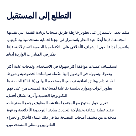
التطلع إلى المستقبل
مثلما نعمل باستمرار على تطوير خارطة طريق منتجاتنا لزيادة القيمة التي نقدمها 
لمجتمعنا، فإننا أيضًا نعيد النظر باستمرار في نهجنا لحماية مستخدمينا وتمكينهم. 
ولتعزيز أهدافنا حول الإشراف الأخلاقي على التكنولوجيا العصبية الاستهلاكية، فإننا 
نفكر في المبادرات الواردة أدناه.
استكشاف عمليات موافقة أكثر سهولة في الاستخدام، ولمحات عامة أكثر 
وضوحًا وسهولة في الوصول إليها لتكملة سياسات الخصوصية وشروط 
الاستخدام ووثائق اتفاقية ترخيص المستخدم النهائي (EULA) الخاصة بنا.
تطوير أدوات وموارد تعليمية تفاعلية لمساعدة المستخدمين على فهم 
التكنولوجيا العصبية وآثارها بشكل أفضل.
تعزيز حوار مفتوح مع المجتمع لمناقشة المخاوف وجمع المقترحات.
تنفيذ عملية شفافة وتشاركية لتحديث مبادئنا التوجيهية الأخلاقية، ودعوة 
مدخلات من مختلف أصحاب المصلحة بما في ذلك علماء الأخلاق والخبراء 
القانونيين وممثلي المستخدمين.
التعاون مع قادة الصناعة الآخرين لوضع وتعزيز معايير على مستوى الصناعة 