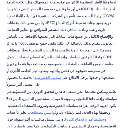
لدينا وفقًا للأطر التنظيمية الأكثر صرامة وحماية للمستهلك، مثل اللائحة العامة 
لحماية البيانات (GDPR) في أوروبا وقانون خصوصية المستهلك في كاليفورنيا 
(CCPA). ولهذا السبب، منذ تأسيس الشركة، استثمرنا في آليات لإلغاء تحديد 
هوية جميع بيانات تخطيط أمواج الدماغ (EEG)، وتأمين معلوماتك بضمانات 
إدارية وتقنية ومادية، بما في ذلك التشفير المتوافق مع معايير الصناعة، 
والإفصاح الكامل عن جميع فئات البيانات التي نجمعها بالإضافة إلى الأساس 
القانوني للقيام بذلك. بالإضافة إلى ذلك، يتلقى جميع موظفي Emotiv تدريبًا 
مستمرًا على المعالجة الآمنة والمحترمة للبيانات الشخصية وفقًا لمتطلبات 
GDPR وCCPA، وعلى سياسات وإجراءات الشركة لضمان استجابتنا بشكل 
مناسب لجميع التفاعلات المتعلقة بالخصوصية مع مستخدمينا عندما يرغبون 
في ممارسة حقوقهم في فحص بياناتهم ومعلوماتهم الخاصة الأخرى أو 
تصحيحها أو حذفها. يرجى الاطلاع على 
سياسة الخصوصية
 الخاصة بنا للحصول 
على تفصيل أكثر شمولاً.
تعليم وتمكين مجتمعنا
: نحن نسعى جاهدين لتحقيق التوازن بين 
الشمولية
 في 
سياساتنا وإفصاحاتنا القانونية و
سهولة الفهم
 للمستخدمين العاديين، الذين قد لا 
يكون لديهم الوقت لقراءة سياسات الخصوصية وشروط الاستخدام التفصيلية. 
وتحقيقًا لهذه الغاية، قمنا بإنشاء أدلة و
قواميس مصطلحات
 لعلم الأعصاب 
و
تخطيط أمواج الدماغ (EEG)
، والتي تشمل مناقشات أكثر سهولة حول 
الخصوصية، والامتثال التنظيمي، واتجاهات التكنولوجيا. كما ننشر بانتظام 
أخبار