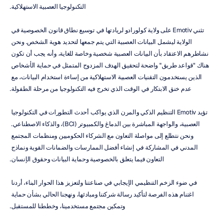
التكنولوجيا العصبية الاستهلاكية.
تثني Emotiv على ولاية كولورادو لريادتها في توسيع نطاق قانون الخصوصية في 
الولاية ليشمل البيانات العصبية التي يتم جمعها لتحديد هوية الشخص. ونحن 
نشاطرهم الاعتقاد بأن البيانات العصبية شخصية وخاصة للغاية، وأنه يجب أن تكون 
هناك "قواعد طريق" واضحة لتحقيق الهدف المزدوج المتمثل في حماية الأشخاص 
الذين يستخدمون التقنيات العصبية الاستهلاكية من إساءة استخدام البيانات، مع 
عدم خنق الابتكار في الوقت الذي تخرج فيه التكنولوجيا من مرحلة الطفولة.
تؤيد Emotiv التنظيم الذكي والمرن الذي يواكب أحدث التطورات في التكنولوجيا 
العصبية، والواجهة المباشرة بين الدماغ والكمبيوتر (BCI)، والذكاء الاصطناعي. 
ونحن نتطلع إلى مواصلة التعاون مع الشركاء الحكوميين ومنظمات المجتمع 
المدني في المشاركة في إنشاء أفضل الممارسات والضمانات القوية ونماذج 
التعاون فيما يتعلق بالخصوصية وحماية البيانات وحقوق الإنسان.
في ضوء الزخم التنظيمي الإيجابي في صناعتنا ولتعزيز هذا الحوار البناء، أردنا 
اغتنام هذه الفرصة لتأكيد رسالة شركتنا ومبادئها، ونهجنا الحالي بشأن حماية 
وتمكين مجتمع مستخدمينا، وخططنا للمستقبل.