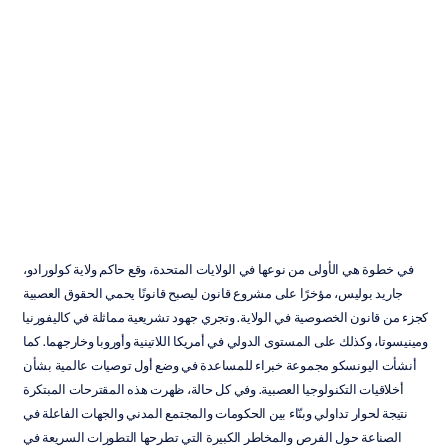
نهج
تعاوني
لتنظيم
التكنولوجيا
العصبية
إتش
بي
دوران
تم
التحديث
في
01‏/07‏/2024
في خطوة هي الأولى من نوعها في الولايات المتحدة، وقع حاكم ولاية كولورادو، 
جاريد بوليس، مؤخرًا على مشروع قانون ليصبح قانونًا يحمي الحقوق العصبية 
كجزء من قانون الخصوصية في الولاية. وتجري جهود تشريعية مماثلة في كاليفورنيا 
ومينيسوتا، وكذلك على المستوى الدولي في أمريكا اللاتينية وأوروبا وخارجهما. كما 
أنشأت اليونسكو مجموعة خبراء للمساعدة في وضع أول توصيات عالمية بشأن 
أخلاقيات التكنولوجيا العصبية. وفي كل حالة، ظهرت هذه المقترحات المبتكرة 
نتيجة لحوار تداولي وبنّاء بين الحكومات والمجتمع المدني والجهات الفاعلة في 
الصناعة حول الفرص والمخاطر الكبيرة التي تطرحها التطورات السريعة في 