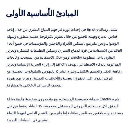
المبادئ الأساسية الأولى
تتمثل رسالة Emotiv في إحداث ثورة في فهم الدماغ البشري من خلال إتاحة 
قياس الدماغ وفهمه للجميع من خلال تطوير تكنولوجيا عصبية متطورة وسهلة 
الوصول. ونحن ملتزمون بتمكين الأفراد والباحثين والمؤسسات في جميع أنحاء 
العالم من الاستفادة من قوة الدماغ البشري، وتمكين التطبيقات المبتكرة وتعزيز 
التعاون داخل منظومة Emotiv. ومن خلال الاستفادة من المنتجات والأبحاث 
المدعومة بالذكاء الاصطناعي، تهدف Emotiv إلى إثراء التجربة الإنسانية وتعزيز 
رفاهية العقل والجسم بالكامل. وتلتزم الشركة بالنهوض بالتكنولوجيا العصبية، مع 
التركيز القوي على الحقوق العصبية والأخلاقيات العصبية، وتعزيز نهج يقوده 
المجتمع للإشراف الأخلاقي والمشاركة.
تلتزم Emotiv بحماية خصوصية المستخدم مع تقديم رؤى شخصية هادفة وقابلة 
للتحقق لكل مستخدم الآن وفي المستقبل. ومع مشاركة البيانات فقط من قِبل 
مستخدمين موافقين ومطلعين تمامًا، فإننا ملتزمون بالتقدم العلمي لفهمنا للدماغ 
البشري في السياقات اليومية.