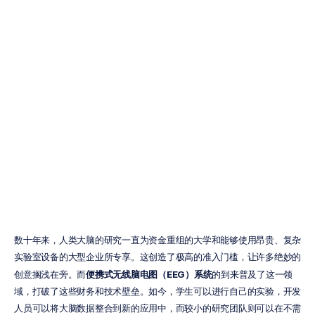
2026年5款最佳
便携式无线脑电
图（EEG）系统
Emotiv
更新于
2026年1月23日
数十年来，人类大脑的研究一直为资金重组的大学和能够使用昂贵、复杂
实验室设备的大型企业所专享。这创造了极高的准入门槛，让许多绝妙的
创意搁浅在旁。而
便携式无线脑电图（EEG）系统
的到来普及了这一领
域，打破了这些财务和技术壁垒。如今，学生可以进行自己的实验，开发
人员可以将大脑数据整合到新的应用中，而较小的研究团队则可以在不需