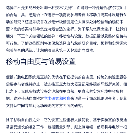
选择并不是要绝对分出哪一种技术“更好”，而是哪一种是适合您特定项目
的合适工具。您是否正在进行一项需要参与者自由移动并与其环境进行互
动的研究？还是系统旨在以毫米级精度定位大脑深处神经信号的确切来
源？您的答案将引导您走向最合适的选择。为了帮助您做出选择，让我们
细分一下三个关键领域的差异：移动性与设置、数据质量以及整体造价与
可行性。了解这些区别将确保您选择出与您的研究目标、预算和实际需求
完美契合的系统，让您的项目从第一天起就走向成功。
移动自由度与简易设置
便携式脑电图系统最直接的优势在于它提供的自由度。传统的实验室设备
需要参与者保持静止，被连接至庞大放大器及记录终端的导线所束缚。相
比之下，无线头戴式设备允许您在更自然、更真实的实际环境中收集数
据。这种移动自由性对
学术研究和教育
来说是一个游戏规则改变者，使其
支持从空间导航到运动表现的方方面面的研究。
除了移动自由性之外，它的设置过程也极大被简化。基于实验室的系统通
常需要漫长的准备工作，包括测量头部、戴上脑电帽，然后将导电胶一根