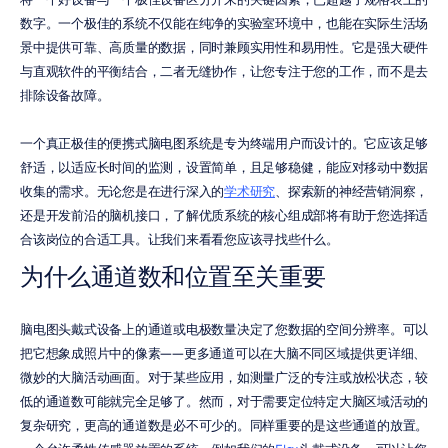
数字。一个极佳的系统不仅能在纯净的实验室环境中，也能在实际生活场
景中提供可靠、高质量的数据，同时兼顾实用性和易用性。它是强大硬件
与直观软件的平衡结合，二者无缝协作，让您专注于您的工作，而不是去
排除设备故障。
一个真正极佳的便携式脑电图系统是专为终端用户而设计的。它应该足够
舒适，以适应长时间的监测，设置简单，且足够稳健，能应对移动中数据
收集的需求。无论您是在进行深入的
学术研究
、探索新的神经营销洞察，
还是开发前沿的脑机接口，了解优质系统的核心组成部将有助于您选择适
合该岗位的合适工具。让我们来看看您应该寻找些什么。
为什么通道数和位置至关重要
脑电图头戴式设备上的通道或电极数量决定了您数据的空间分辨率。可以
把它想象成照片中的像素——更多通道可以在大脑不同区域提供更详细、
微妙的大脑活动画面。对于某些应用，如测量广泛的专注或放松状态，较
低的通道数可能就完全足够了。然而，对于需要定位特定大脑区域活动的
复杂研究，更高的通道数是必不可少的。同样重要的是这些通道的放置。