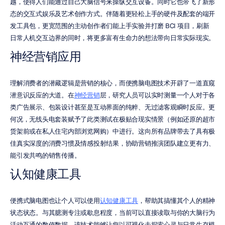
越，使得人们能通过自己大脑信号来操纵交互设备。同时它也带飞了新形
态的交互式娱乐及艺术创作方式。伴随着更轻松上手的硬件及配套的端开
发工具包，更宽范围的主动创作者们能上手实验并打磨 BCI 项目，刷新
日常人机交互边界的同时，将更多富有生命力的想法带向日常实际现实。
神经营销应用
理解消费者的潜藏逻辑是营销的核心，而便携脑电图技术开辟了一道直窥
潜意识反应的大道。在
神经营销
层，研究人员可以实时测量一个人对于各
类广告展示、包装设计甚至是互动界面的纯粹、无过滤客观瞬时反应。更
何况，无线头电套装赋予了此类测试在极贴合现实情景（例如还原的超市
货架前或在私人住宅内部浏览网购）中进行。这向所有品牌带去了具有极
佳真实深度的消费习惯及情感投射结果，协助营销推演团队建立更有力、
能引发共鸣的销售传播。
认知健康工具
便携式脑电图也让个人可以使用
认知健康工具
，帮助其搞懂其个人的精神
状态状态。与其臆测专注或歇息程度，当前可以直接读取与你的大脑行为
活动互通的数值数据。该技术能够让您以可视化去探索心灵与日常生存模