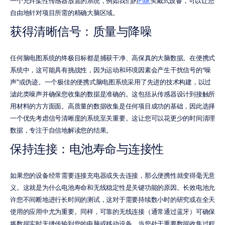
一个允许柔性传感器放置的系统，例如我们的
Flex
头戴式设备，可以让您
自由地针对项目所需的精确大脑区域。
获得清晰信号：质量与降噪
任何脑电图系统的终极目标都是捕获干净、高保真的大脑数据。在便携式
系统中，这可能具有挑战性，因为运动和环境因素会产生干扰信号的“噪
声”或伪迹。一个极佳的便携式脑电图系统采用了先进的技术构建，以过
滤此类噪声并确保您收集的数据是准确的。这包括从传感器设计到接触所
用材料的方方面面。高质量的数据收集是任何项目成功的基础，因此选择
一个优先考虑信号清晰度的系统至关重要。这让您可以花更少的时间清理
数据，专注于自信地解读您的结果。
保持连接：电池寿命与连接性
如果您的设备经常需要连接充电器或失去连接，那么便携性就变得毫无意
义。这就是为什么电池寿命和无线稳定性是关键功能的原因。长效电池允
许您不间断地进行长时间的测试，这对于需要持续数小时的研究或在全天
使用的应用中尤为重要。同样，可靠的无线连接（通常通过蓝牙）可确保
将数据实时无缝传输到您的电脑或移动设备。当您处于重要数据收集过程