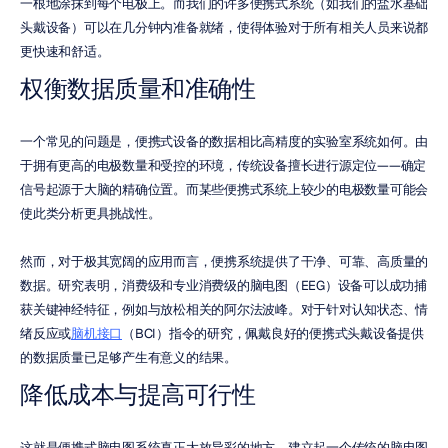
一根地涂抹到每个电极上。而我们的许多便携式系统（如我们的盐水基础
头戴设备）可以在几分钟内准备就绪，使得体验对于所有相关人员来说都
更快速和舒适。
权衡数据质量和准确性
一个常见的问题是，便携式设备的数据相比高精度的实验室系统如何。由
于拥有更高的电极数量和受控的环境，传统设备擅长进行源定位——确定
信号起源于大脑的精确位置。而某些便携式系统上较少的电极数量可能会
使此类分析更具挑战性。
然而，对于极其宽阔的应用而言，便携系统提供了干净、可靠、高质量的
数据。研究表明，消费级和专业消费级的脑电图（EEG）设备可以成功捕
获关键神经特征，例如与放松相关的阿尔法波峰。对于针对认知状态、情
绪反应或
脑机接口
（BCI）指令的研究，佩戴良好的便携式头戴设备提供
的数据质量已足够产生有意义的结果。
降低成本与提高可行性
这就是便携式脑电图系统真正大放异彩的地方。建立起一个传统的脑电图