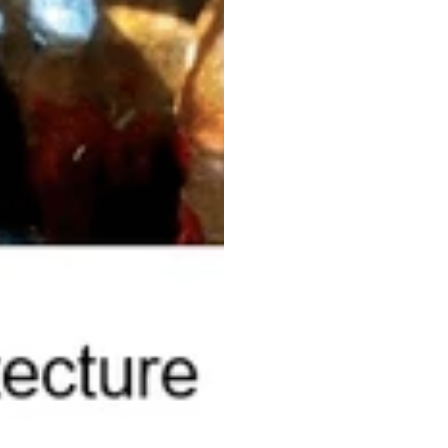
于复
安德鲁·卡西迪
更新于
202