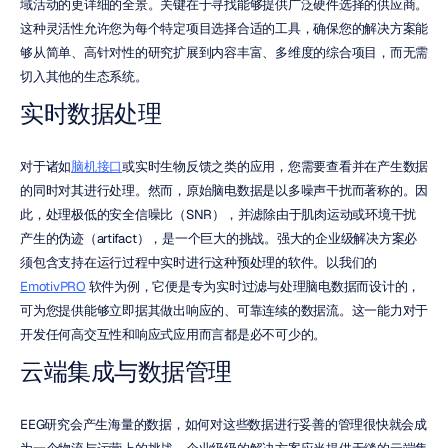
域活动的更详细的全景。关键在于寻找能够提供广泛硬件选择的供应商。
这种灵活性允许您为每个特定项目选择合适的工具，确保您的解决方案能
够从简单、高针对性的研究扩展到内容丰富、多维度的综合项目，而无需
切入其他的生态系统。
实时数据处理
对于诸如
脑机接口
或实时生物反馈之类的应用，您需要查看并在产生数据
的同时对其进行处理。然而，原始脑电数据是以多噪声干扰而著称的。因
此，处理极低的安全信噪比（SNR），并滤除由于肌肉运动或环境干扰
产生的伪迹（artifact），是一个巨大的挑战。强大的企业级解决方案必
须包含支持在运行过程中实时进行这种预处理的软件。以我们的 
EmotivPRO
 软件为例，它便是专为实时过滤与处理脑电数据而设计的，
可为您提供能够立即据其做出响应的、可靠连续的数据流。这一能力对于
开发任何高交互性和响应式应用而言都是必不可少的。
云端集成与数据管理
EEG研究会产生海量的数据，如何对这些数据进行妥善的管理很快就会成