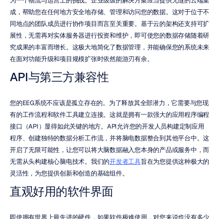
为一个物流与运营上的挑战。企业级级的解决方案应当提供无缝的云端集
成，帮助您在任何地方安全地存储、管理和访问您的数据。这对于位于不
同地点的团队成员进行协作项目而言至关重要。基于云的架构还支持可扩
展性，无需再对实体服务器进行投资和维护，即可使您的数据存储随着研
究成果的丰富而增长。这极大地简化了数据管理，并能确保您的系统未来
在面对功能升级和项目规模扩张时依然能游刃有余。
API与第三方兼容性
您的EEG系统不应该是孤立存在的。为了释放其全部潜力，它需要与您现
有的工作流程和软件工具建立连接。这就是拥有一款强大的应用程序编程
接口（API）显得如此关键的地方。API允许您的开发人员构建定制应用
程序、创建独特的数据分析工作流，并将脑电数据整合到其他平台中。这
开启了无限可能性，让您可以将大脑数据融入您本身的产品或服务中，而
无需从头构建核心脑电技术。我们的
开发者工具
旨在为您提供这种极大的
灵活性，为您提供创新和创造的基础组件。
直观好用的软件界面
即使拥有世界上最先进的硬件，如果软件极难使用，对您来说也没有多少