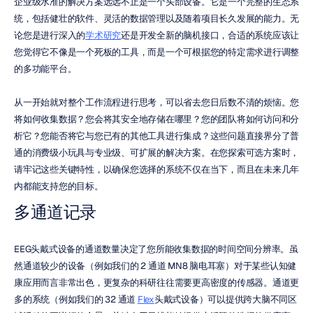
企业级水准的解决方案远远不止是一个头部设备。它是一个完整的生态系
统，包括健壮的软件、灵活的数据管理以及随着项目长久发展的能力。无
论您是进行深入的
学术研究
还是开发全新的脑机接口，合适的系统应该让
您觉得它不像是一个死板的工具，而是一个可根据您的特定需求进行调整
的多功能平台。
从一开始就对整个工作流程进行思考，可以省去您日后数不清的烦恼。您
将如何收集数据？您会将其安全地存储在哪里？您的团队将如何访问和分
析它？您能否将它与您已有的其他工具进行集成？这些问题直接界分了普
通的消费级小玩具与专业级、可扩展的解决方案。在您探索可选方案时，
请牢记这些关键特性，以确保您选择的系统不仅在当下，而且在未来几年
内都能支持您的目标。
多通道记录
EEG头戴式设备的通道数量决定了您所能收集数据的时间空间分辨率。虽
然通道较少的设备（例如我们的 2 通道 MN8 脑电耳塞）对于某些认知健
康应用而言非常出色，更复杂的科研往往需要更高密度的传感器。通道更
多的系统（例如我们的 32 通道 
Flex
头戴式设备）可以提供跨大脑不同区