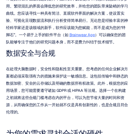
用。繁琐混乱的界面会降低您的研究效率，并给您的团队带来陡峭的学习
曲线。您应该寻找一种具有简洁、直观软件界面的解决方案，使设置实
验、可视化呈现数据流和执行分析变得简单易行。无论您是经验丰富的神
经科学家还是该领域的新手，软件应该能为您赋能，而不是成为您的“绊
脚石”。一个易于上手的软件平台（如 
Brainwear App
）可以确保您的团
队能够专注于他们的研究问题本身，而不是费力纠结于技术细节。
数据安全与合规
在处理大脑数据时，安全性和隐私性至关重要。您考虑的任何企业解决方
案都必须采取强有力的措施来保护这一敏感信息。这包括传输中和静态的
数据加密、安全的云存储以及明确的数据所有权政策。此外，根据您的应
用场景，您可能需要遵守诸如 GDPR 或 HIPAA 等法规。选择一个在构建
之初就将这些合规门槛考虑在内的平台，可以为您节省大量的时间和资
源，从而确保您的工作从一开始就不仅是具有创新性的，也是合规且符合
伦理的。
为您的需求寻找合适的硬件