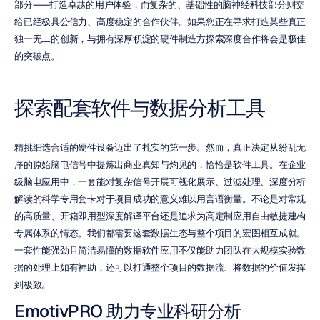
部分——打造卓越的用户体验，而复杂的、基础性的脑神经科技部分则交
给已经极具公信力、高度稳定的合作伙伴。如果您正在寻求打造某些真正
独一无二的创新，与拥有深厚积淀的硬件制造方探索深度合作将会是极佳
的突破点。
探索配套软件与数据分析工具
精挑细选合适的硬件设备迈出了扎实的第一步。然而，真正决定从纷乱无
序的原始脑电信号中提炼出商业真知与灼见的，恰恰是软件工具。在企业
级脑电应用中，一套能对复杂信号开展可视化展示、过滤处理、深度分析
解读的科学专用套卡对于项目成功的意义难以用言语衡量。不论是对常规
的高质量、开箱即用型深度解译平台还是追求为高定制应用自由敏捷建构
专属体系的情态。我们都需要这套数据生态与整个项目的宏图相互成就。
一套性能强劲且简洁易懂的数据软件应用不仅能助力团队在大规模实验数
据的处理上如有神助，还可以打通整个项目的数据流、将数据的价值发挥
到极致。
EmotivPRO 助力专业科研分析