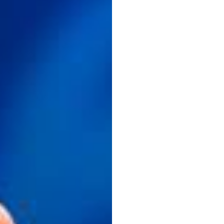
Noor
艾伦·
（Elle
Pea