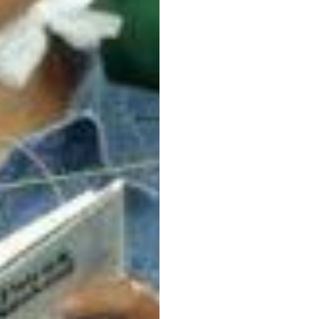
脑部
离我
纽里·贾维特
更新于
2016