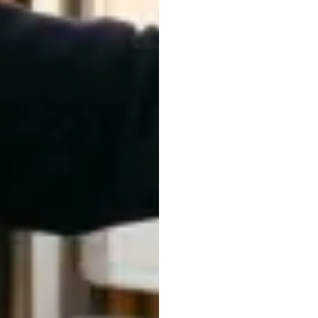
发生
努里·贾维特
更新于
2012