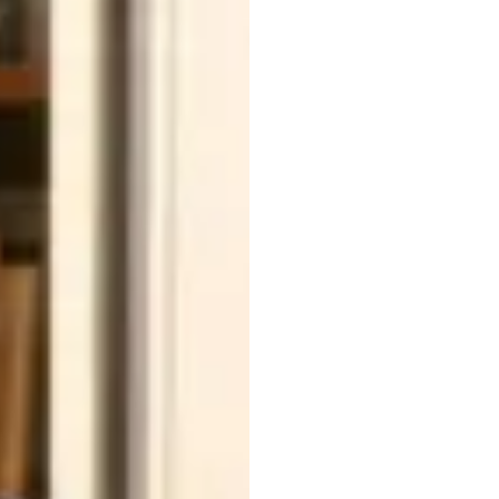
神经
言过
中的