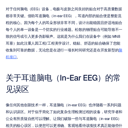
对于任何脑电（EEG）设备，电极与皮肤之间良好的贴合对于高质量数据
都非常关键。借助耳道脑电（in-ear EEG），耳道内部的贴合便是整套流
程的核心。因为每个人的耳朵形状非常不同，设计出能稳固且舒适地贴合
每个人的单一设备是一个切实的行业难题。松散的物理贴合可能导致不一
致的信号或引入更多伪影噪声。这就是为什么我们在设备中（例如 MN8 
耳塞）如此注重人因工程/工程美学设计。稳贴、舒适的贴合确保了您能
收集到可靠的数据，无论您是在进行一项长时间研究还是在开发新型的
脑
机接口
。
关于耳道脑电（In-Ear EEG）的常
见误区
像任何其他创新技术一样，耳道脑电（in-ear EEG）也伴随着一系列问题
和认识误区。对于似乎简化了如此复杂生理检测过程的设备，研究学者和
公众有所质疑自然可以理解。让我们破除一些与耳道脑电（in-ear EEG）
相关的核心误区，以便您可以更准确、客观地看待该项技术真正能做些什