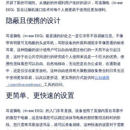
开辟了新的可能性。从微妙的外观到用户友好的设计，耳道脑电（in-ear 
EEG）旨在让脑机接口技术对每个人都更易于使用且更加便利。
隐蔽且便携的设计
耳道脑电（in-ear EEG）最直接的好处之一是它非常不容易被注意。不像
带有明显可见电极的头皮耳机，耳部设备的外观和感觉非常像普通的标准
耳塞。这种隐蔽的设计使用户可以自由地度过他们的一天而不会引起注
意，这对于在公共空间进行的研究或个人使用来说是一个巨大的优势。便
携性意味着您可以自由、自然地移动，无论您是在办公桌前、在通勤途
中，还是仅仅在家里放松。这种自由使得将大脑数据收集整合到日常生活
中变得更加容易，以此以更舒适、更实用的方式提供对
认知健康
（cognitive wellness）
工具的访问。
更简单、更快速的设置
耳道脑电（in-ear EEG）的入门非常直接。设备使用了直接内置在耳塞中
的微型干电极，这意味着您可以跳过涂抹导电膏的那些繁琐且耗时的阶
段。您只需将耳塞放进耳朵，就可以准备就绪。这种快速的设置对于需要