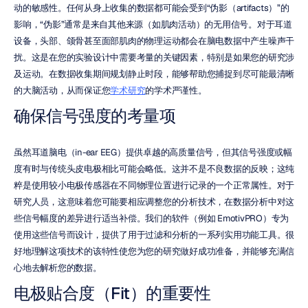
动的敏感性。任何从身上收集的数据都可能会受到“伪影（artifacts）”的
影响，“伪影”通常是来自其他来源（如肌肉活动）的无用信号。对于耳道
设备，头部、颌骨甚至面部肌肉的物理运动都会在脑电数据中产生噪声干
扰。这是在您的实验设计中需要考量的关键因素，特别是如果您的研究涉
及运动。在数据收集期间规划静止时段，能够帮助您捕捉到尽可能最清晰
的大脑活动，从而保证您
学术研究
的学术严谨性。
确保信号强度的考量项
虽然耳道脑电（in-ear EEG）提供卓越的高质量信号，但其信号强度或幅
度有时与传统头皮电极相比可能会略低。这并不是不良数据的反映；这纯
粹是使用较小电极传感器在不同物理位置进行记录的一个正常属性。对于
研究人员，这意味着您可能要相应调整您的分析技术，在数据分析中对这
些信号幅度的差异进行适当补偿。我们的软件（例如 EmotivPRO）专为
使用这些信号而设计，提供了用于过滤和分析的一系列实用功能工具。很
好地理解这项技术的该特性使您为您的研究做好成功准备，并能够充满信
心地去解析您的数据。
电极贴合度（Fit）的重要性