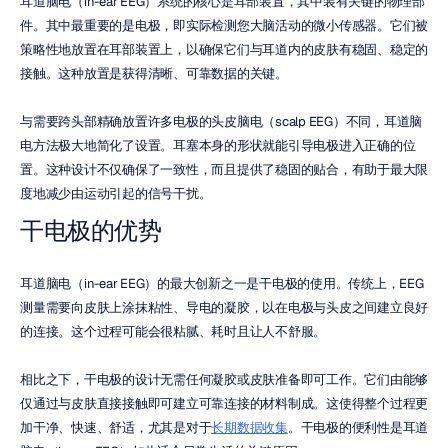
耳道脑电（in-ear EEG）系统的核心是耳部装置，其中装有关键的物理部
件。其中最重要的是电极，即实际检测您大脑活动的微小传感器。它们被
策略性地放置在耳部装置上，以确保它们与耳道内的皮肤有稳固、稳定的
接触。这种放置是获得清晰、可靠数据的关键。
与需要跨头部精确放置许多电极的头皮脑电（scalp EEG）不同，耳道脑
电方法极大地简化了设置。耳塞本身的形状就能引导电极进入正确的位
置。这种设计不仅确保了一致性，而且提供了稳固的贴合，有助于最大限
度地减少由运动引起的信号干扰。
干电极的优势
耳道脑电（in-ear EEG）的最大创新之一是干电极的使用。传统上，EEG 
测量需要向皮肤上涂抹粘性、导电的凝胶，以在电极与头皮之间建立良好
的连接。这个过程可能会很粘腻、耗时且让人不舒服。
相比之下，干电极的设计无需任何凝胶或皮肤准备即可工作。它们由能够
仅通过与皮肤直接接触即可建立可靠连接的材料制成。这使得整个过程更
加干净、快速、舒适，尤其是对于
长期数据收集
。干电极的便利性是耳道