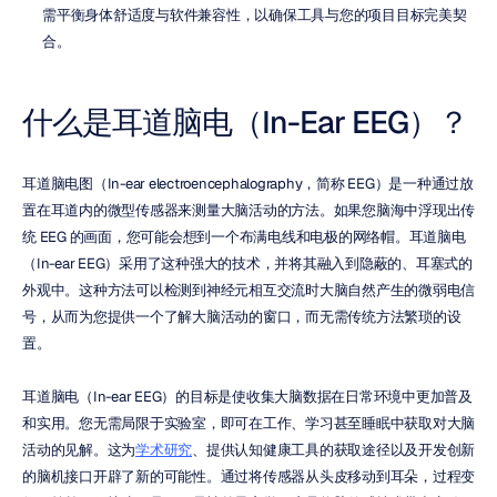
需平衡身体舒适度与软件兼容性，以确保工具与您的项目目标完美契
合。
什么是耳道脑电（In-Ear EEG）？
耳道脑电图（In-ear electroencephalography，简称 EEG）是一种通过放
置在耳道内的微型传感器来测量大脑活动的方法。如果您脑海中浮现出传
统 EEG 的画面，您可能会想到一个布满电线和电极的网络帽。耳道脑电
（In-ear EEG）采用了这种强大的技术，并将其融入到隐蔽的、耳塞式的
外观中。这种方法可以检测到神经元相互交流时大脑自然产生的微弱电信
号，从而为您提供一个了解大脑活动的窗口，而无需传统方法繁琐的设
置。
耳道脑电（In-ear EEG）的目标是使收集大脑数据在日常环境中更加普及
和实用。您无需局限于实验室，即可在工作、学习甚至睡眠中获取对大脑
活动的见解。这为
学术研究
、提供认知健康工具的获取途径以及开发创新
的脑机接口开辟了新的可能性。通过将传感器从头皮移动到耳朵，过程变