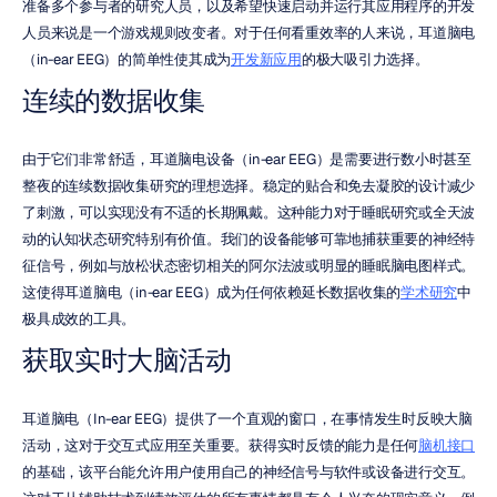
准备多个参与者的研究人员，以及希望快速启动并运行其应用程序的开发
人员来说是一个游戏规则改变者。对于任何看重效率的人来说，耳道脑电
（in-ear EEG）的简单性使其成为
开发新应用
的极大吸引力选择。
连续的数据收集
由于它们非常舒适，耳道脑电设备（in-ear EEG）是需要进行数小时甚至
整夜的连续数据收集研究的理想选择。稳定的贴合和免去凝胶的设计减少
了刺激，可以实现没有不适的长期佩戴。这种能力对于睡眠研究或全天波
动的认知状态研究特别有价值。我们的设备能够可靠地捕获重要的神经特
征信号，例如与放松状态密切相关的阿尔法波或明显的睡眠脑电图样式。
这使得耳道脑电（in-ear EEG）成为任何依赖延长数据收集的
学术研究
中
极具成效的工具。
获取实时大脑活动
耳道脑电（In-ear EEG）提供了一个直观的窗口，在事情发生时反映大脑
活动，这对于交互式应用至关重要。获得实时反馈的能力是任何
脑机接口
的基础，该平台能允许用户使用自己的神经信号与软件或设备进行交互。