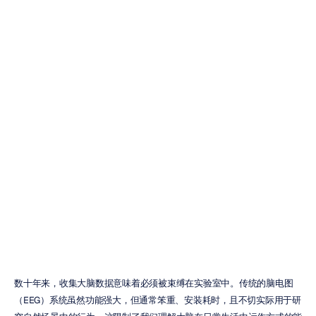
耳内脑电图（In-
Ear
EEG）技术终极
指南
Emotiv
更新于
2026年3月6日
数十年来，收集大脑数据意味着必须被束缚在实验室中。传统的脑电图
（EEG）系统虽然功能强大，但通常笨重、安装耗时，且不切实际用于研