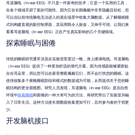
耳道脑电（In-ear EEG）不只是一件新奇的技术；它是一个实用的工具，
在各个领域开辟了新的可能性。因为它在长期佩戴中非常隐蔽且轻松，您
可以在以前传统脑电无法进入的真实场景中收集大脑数据。从了解睡眠模
式到构建直观的新控制界面，其应用既令人振奋，又伸手可得。让我们来
看看耳道脑电（in-ear EEG）正在产生真实影响的几个关键领域。
探索睡眠与困倦
传统的睡眠研究通常涉及在实验室里度过一晚，身上缠满电线。耳道脑电
（In-ear EEG）提供了一种更加舒适的替代方案。因为传感器能够紧密贴
合在耳朵里，所以您可以在家里整夜佩戴它们，而不会打扰您的睡眠。这
使得收集多个夜晚睡眠阶段和模式的数据成为可能，从而提供关于您的睡
眠结构的更全面视图。研究人员发现，耳道脑电（in-ear EEG）是在自然
环境中
探索睡眠
和困倦的一种大有可为的方法，将研究带出了实验室并融
入了日常生活。这种方法使长期数据收集更加可行，且对参与者的干扰更
少。
开发脑机接口