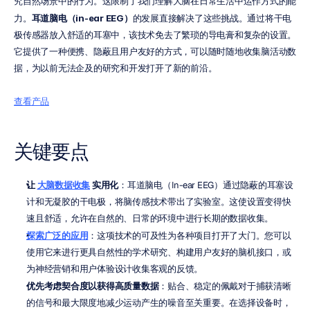
究自然场景中的行为。这限制了我们理解大脑在日常生活中运作方式的能
力。
耳道脑电（in-ear EEG）
的发展直接解决了这些挑战。通过将干电
极传感器放入舒适的耳塞中，该技术免去了繁琐的导电膏和复杂的设置。
它提供了一种便携、隐蔽且用户友好的方式，可以随时随地收集脑活动数
据，为以前无法企及的研究和开发打开了新的前沿。
查看产品
关键要点
让 
大脑数据收集
 实用化
：耳道脑电（In-ear EEG）通过隐蔽的耳塞设
计和无凝胶的干电极，将脑传感技术带出了实验室。这使设置变得快
速且舒适，允许在自然的、日常的环境中进行长期的数据收集。
探索广泛的应用
：这项技术的可及性为各种项目打开了大门。您可以
使用它来进行更具自然性的学术研究、构建用户友好的脑机接口，或
为神经营销和用户体验设计收集客观的反馈。
优先考虑契合度以获得高质量数据
：贴合、稳定的佩戴对于捕获清晰
的信号和最大限度地减少运动产生的噪音至关重要。在选择设备时，