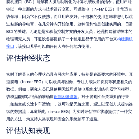
脑机接口（BCI）能够将大脑活动转化为计算机或设备的指令，使用户能
够以一种全新的方式与技术进行交互。耳道脑电（In-ear EEG）非常适合
该领域，因为它不仅便携，而且用户友好。干电极的使用意味着您可以跳
过粘腻的导电膏，在几分钟内开始使用。这种便利性是创建实用的、日常 
BCI 的关键。无论您是实验新控制方案的开发人员，还是构建辅助技术的
物理研究人员，耳道设备都提供了一个稳定且易于使用的平台来
构建脑机
接口
，该接口几乎可以由任何人在任何地方使用。
评估神经状态
实时了解某人的心理状态具有强大的应用，特别是在高要求的环境中。耳
道脑电（In-ear EEG）可以收集与困倦、专注力或认知负荷等状态相关的
数据。例如，研究人员已经使用无线耳道脑电系统来训练机器学习模型，
该模型能够以很高的准确度
识别困倦迹象
。对于警觉性至关重要的行业
（如航空或长途卡车运输），这可能是无价之宝。通过以无创方式提供连
续的数据流，耳道脑电（in-ear EEG）为实时评估神经状态提供了一种实
用的方法，为支持人类表现和安全的系统铺平了道路。
评估认知表现