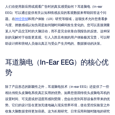
人们在使用新应用或观看广告时的真实感受如何？耳道脑电（In-ear 
EEG）可以通过提供有关认知和情感反应的客观数据来帮助回答这个问
题。在
神经营销
和用户体验（UX）研究等领域，这项技术允许您查看参
与度、挫败感或认知负荷是如何随时间瞬间发生变化的。您可以直接测量
某人与产品交互时的大脑活动，而不是完全依靠自我报告的反馈。这种深
刻的见解对于创造更直观、引人入胜且有效的用户体验极其宝贵，可以帮
助设计师和营销人员做出真正与受众产生共鸣的、数据驱动的决策。
耳道脑电（In-Ear EEG）的核心优
势
除了产品形态的新颖性之外，耳道脑电技术（in-ear EEG）还提供了一些
相比传统头皮脑电系统真正实用的优势。如果您曾因传统头皮脑电耳机的
设置时间、可见度或舒适度而感到受限，您会欣赏到耳部设备所带来的优
势。它们的设计旨在更加无缝地融入现实世界环境，使在受控实验室之外
收集大脑数据变得更加容易。这为长期研究、日常应用和随时随地的研究